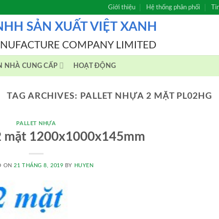
Giới thiệu
Hệ thống phân phối
Ti
NHH SẢN XUẤT VIỆT XANH
ANUFACTURE COMPANY LIMITED
N NHÀ CUNG CẤP
HOẠT ĐỘNG
TAG ARCHIVES:
PALLET NHỰA 2 MẶT PL02HG
PALLET NHỰA
 2 mặt 1200x1000x145mm
D ON
21 THÁNG 8, 2019
BY
HUYEN