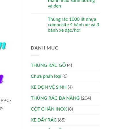
thanh màu xanh dương
và đen
Thùng rác 1000 lít nhựa
composite 4 bánh xe và 3
bánh xe đặc/hơi
DANH MỤC
THÙNG RÁC GỖ
(4)
Chưa phân loại
(6)
XE DỌN VỆ SINH
(4)
THÙNG RÁC ĐA NĂNG
(204)
: PPC/
gs
CỘT CHẮN INOX
(8)
XE ĐẨY RÁC
(65)