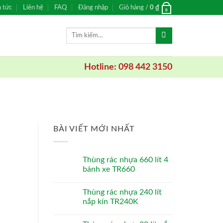
n tức
Liên hệ
FAQ
Đăng nhập
Giỏ hàng /
0
₫
0
Tìm
kiếm:
Hotline: 098 442 3150
BÀI VIẾT MỚI NHẤT
Thùng rác nhựa 660 lít 4
bánh xe TR660
Thùng rác nhựa 240 lít
nắp kín TR240K