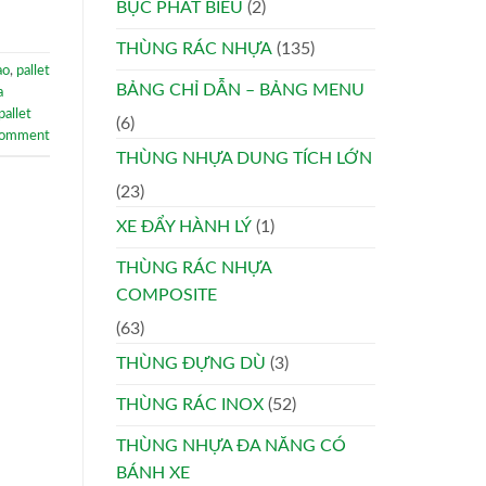
BỤC PHÁT BIỂU
(2)
THÙNG RÁC NHỰA
(135)
ao
,
pallet
BẢNG CHỈ DẪN – BẢNG MENU
a
pallet
(6)
comment
THÙNG NHỰA DUNG TÍCH LỚN
(23)
XE ĐẨY HÀNH LÝ
(1)
THÙNG RÁC NHỰA
COMPOSITE
(63)
THÙNG ĐỰNG DÙ
(3)
THÙNG RÁC INOX
(52)
THÙNG NHỰA ĐA NĂNG CÓ
BÁNH XE