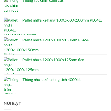
Thùng rác chim cánh cụt
Pallet nhựa kê hàng 1000x600x100mm PL04LS
Pallet nhựa 1200x1000x150mm PL466
Pallet nhựa 1200x1000x125mm đen
Thùng nhựa tròn dung tích 4000 lít
NỔI BẬT