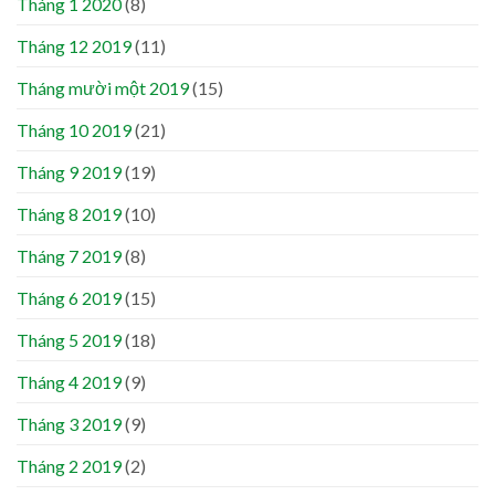
Tháng 1 2020
(8)
Tháng 12 2019
(11)
Tháng mười một 2019
(15)
Tháng 10 2019
(21)
Tháng 9 2019
(19)
Tháng 8 2019
(10)
Tháng 7 2019
(8)
Tháng 6 2019
(15)
Tháng 5 2019
(18)
Tháng 4 2019
(9)
Tháng 3 2019
(9)
Tháng 2 2019
(2)