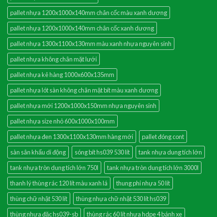
pallet nhựa 1200x1000x140mm chân cốc màu xanh dương
pallet nhựa 1200x1000x140mm chân cốc xanh dương
pallet nhựa 1300x1100x130mm màu xanh nhựa nguyên sinh
pallet nhựa không chân mặt lưới
pallet nhựa kê hàng 1000x600x135mm
pallet nhựa lót sàn không chân mặt bít màu xanh dương
pallet nhựa mới 1200x1000x150mm nhựa nguyên sinh
pallet nhựa size nhỏ 600x1000x100mm
pallet nhựa đen 1300x1100x130mm hàng mới
pallet đóng cont
sàn sân khấu di động
sóng bít hs039 530 lít
tank nhựa dung tích lớn
tank nhựa tròn dung tích lớn 750l
tank nhựa tròn dung tích lớn 3000l
thanh lý thùng rác 120 lít màu xanh lá
thung phi nhựa 50 lít
thùng chữ nhật 530 lít
thùng nhựa chữ nhật 530 lít hs039
thùng nhựa đặc hs039-sb
thùng rác 60 lít nhựa hdpe 4 bánh xe