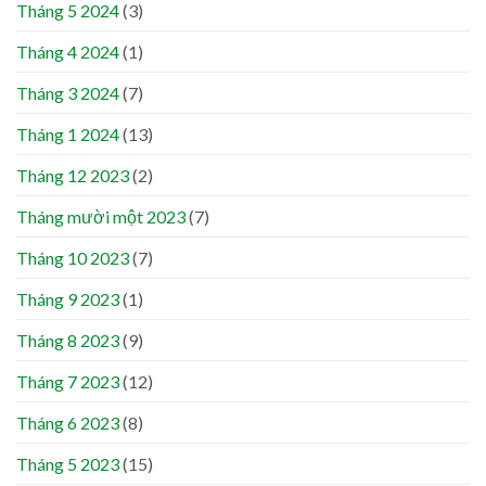
Tháng 5 2024
(3)
Tháng 4 2024
(1)
Tháng 3 2024
(7)
Tháng 1 2024
(13)
Tháng 12 2023
(2)
Tháng mười một 2023
(7)
Tháng 10 2023
(7)
Tháng 9 2023
(1)
Tháng 8 2023
(9)
Tháng 7 2023
(12)
Tháng 6 2023
(8)
Tháng 5 2023
(15)