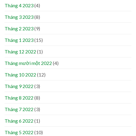
Tháng 4 2023
(4)
Tháng 3 2023
(8)
Tháng 2 2023
(9)
Tháng 1 2023
(15)
Tháng 12 2022
(1)
Tháng mười một 2022
(4)
Tháng 10 2022
(12)
Tháng 9 2022
(3)
Tháng 8 2022
(8)
Tháng 7 2022
(3)
Tháng 6 2022
(1)
Tháng 5 2022
(10)