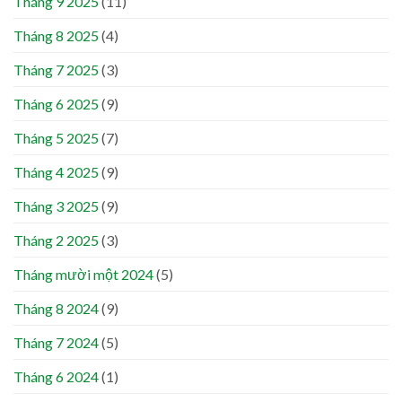
Tháng 9 2025
(11)
Tháng 8 2025
(4)
Tháng 7 2025
(3)
Tháng 6 2025
(9)
Tháng 5 2025
(7)
Tháng 4 2025
(9)
Tháng 3 2025
(9)
Tháng 2 2025
(3)
Tháng mười một 2024
(5)
Tháng 8 2024
(9)
Tháng 7 2024
(5)
Tháng 6 2024
(1)