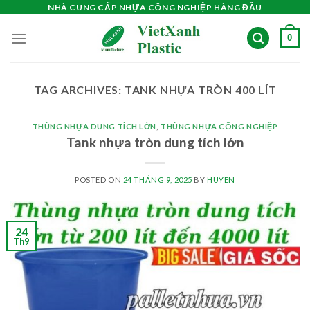
Skip
NHÀ CUNG CẤP NHỰA CÔNG NGHIỆP HÀNG ĐẦU
to
0
content
TAG ARCHIVES:
TANK NHỰA TRÒN 400 LÍT
THÙNG NHỰA DUNG TÍCH LỚN
,
THÙNG NHỰA CÔNG NGHIỆP
Tank nhựa tròn dung tích lớn
POSTED ON
24 THÁNG 9, 2025
BY
HUYEN
24
Th9