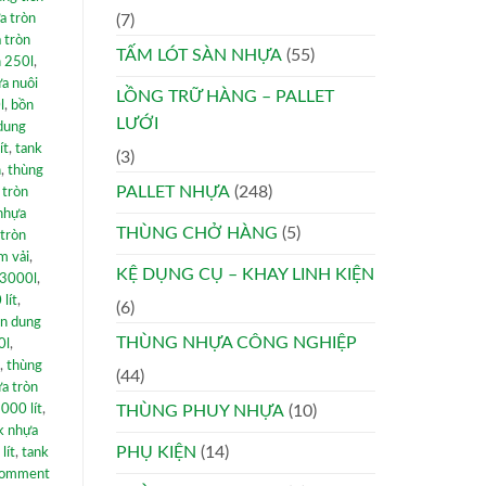
a tròn
(7)
 tròn
TẤM LÓT SÀN NHỰA
(55)
n 250l
,
a nuôi
LỒNG TRỮ HÀNG – PALLET
l
,
bồn
LƯỚI
dung
ít
,
tank
(3)
n
,
thùng
PALLET NHỰA
(248)
 tròn
nhựa
THÙNG CHỞ HÀNG
(5)
tròn
m vải
,
KỆ DỤNG CỤ – KHAY LINH KIỆN
 3000l
,
lít
,
(6)
òn dung
THÙNG NHỰA CÔNG NGHIỆP
0l
,
,
thùng
(44)
a tròn
000 lít
,
THÙNG PHUY NHỰA
(10)
k nhựa
PHỤ KIỆN
(14)
lít
,
tank
comment