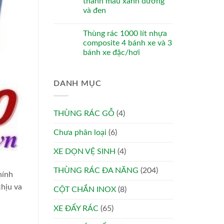
thanh màu xanh dương
và đen
Thùng rác 1000 lít nhựa
composite 4 bánh xe và 3
bánh xe đặc/hơi
DANH MỤC
THÙNG RÁC GỖ
(4)
Chưa phân loại
(6)
XE DỌN VỆ SINH
(4)
THÙNG RÁC ĐA NĂNG
(204)
hính
hịu va
CỘT CHẮN INOX
(8)
XE ĐẨY RÁC
(65)