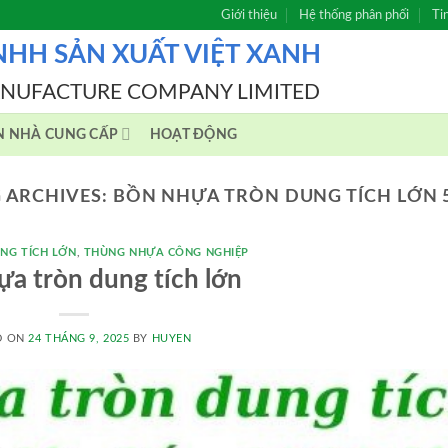
Giới thiệu
Hệ thống phân phối
Ti
NHH SẢN XUẤT VIỆT XANH
ANUFACTURE COMPANY LIMITED
N NHÀ CUNG CẤP
HOẠT ĐỘNG
 ARCHIVES:
BỒN NHỰA TRÒN DUNG TÍCH LỚN 
NG TÍCH LỚN
,
THÙNG NHỰA CÔNG NGHIỆP
ựa tròn dung tích lớn
D ON
24 THÁNG 9, 2025
BY
HUYEN