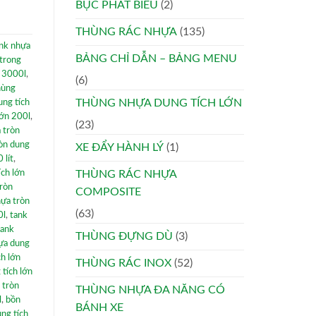
BỤC PHÁT BIỂU
(2)
THÙNG RÁC NHỰA
(135)
nk nhựa
BẢNG CHỈ DẪN – BẢNG MENU
trong
n 3000l
,
(6)
hùng
THÙNG NHỰA DUNG TÍCH LỚN
ung tích
lớn 200l
,
(23)
 tròn
òn dung
XE ĐẨY HÀNH LÝ
(1)
 lít
,
ích lớn
THÙNG RÁC NHỰA
tròn
COMPOSITE
ựa tròn
(63)
0l
,
tank
tank
THÙNG ĐỰNG DÙ
(3)
ựa dung
ch lớn
THÙNG RÁC INOX
(52)
 tích lớn
 tròn
THÙNG NHỰA ĐA NĂNG CÓ
l
,
bồn
BÁNH XE
ng tích