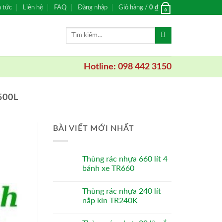
n tức
Liên hệ
FAQ
Đăng nhập
Giỏ hàng /
0
₫
0
Tìm
kiếm:
Hotline: 098 442 3150
500L
BÀI VIẾT MỚI NHẤT
Thùng rác nhựa 660 lít 4
bánh xe TR660
Thùng rác nhựa 240 lít
nắp kín TR240K