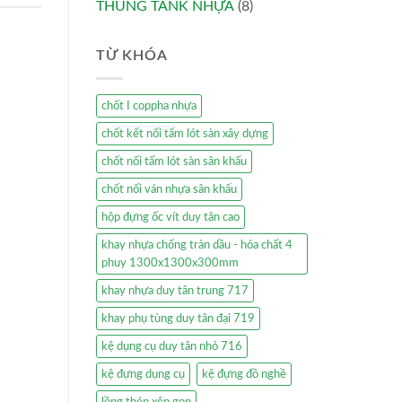
THÙNG TANK NHỰA
(8)
TỪ KHÓA
chốt I coppha nhựa
chốt kết nối tấm lót sàn xây dựng
chốt nối tấm lót sàn sân khấu
chốt nối ván nhựa sân khấu
hộp đựng ốc vít duy tân cao
khay nhựa chống tràn dầu - hóa chất 4
phuy 1300x1300x300mm
khay nhựa duy tân trung 717
khay phụ tùng duy tân đại 719
kệ dụng cụ duy tân nhỏ 716
kệ đựng dụng cụ
kệ đựng đồ nghề
lồng thép xêp gọn