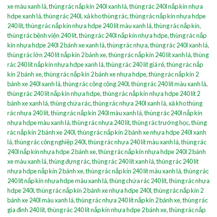
xe màu xanh lá
,
thùng rác nắp kín 240l xanh lá
,
thùng rác 240l nắp kín nhựa
hdpe xanh lá
,
thùng rác 240l
,
xả kho thùng rác
,
thùng rác nắp kín nhựa hdpe
240 lít
,
thùng rác nắp kín nhựa hdpe 240 lít màu xanh lá
,
thùng rác nắp kín
,
thùng rác bệnh viện 240 lít
,
thùng rác 240l nắp kín nhựa hdpe
,
thùng rác nắp
kín nhựa hdpe 240l 2 bánh xe xanh lá
,
thùng rác nhựa
,
thùng rác 240l xanh lá
,
thùng rác lớn 240 lít nắp kín 2 bánh xe
,
thùng rác nắp kín 240 lít xanh lá
,
thùng
rác 240 lít nắp kín nhựa hdpe xanh lá
,
thùng rác 240 lít giá rẻ
,
thùng rác nắp
kín 2 bánh xe
,
thùng rác nắp kín 2 bánh xe nhựa hdpe
,
thùng rác nắp kín 2
bánh xe 240l xanh lá
,
thùng rác công cộng 240l
,
thùng rác 240 lít màu xanh lá
,
thùng rác 240 lít nắp kín nhựa hdpe
,
thùng rác nắp kín nhựa hdpe 240 lít 2
bánh xe xanh lá
,
thùng chứa rác
,
thùng rác nhựa 240l xanh lá
,
xả kho thùng
rác nhựa 240 lít
,
thùng rác nắp kín 240l màu xanh lá
,
thùng rác 240l nắp kín
nhựa hdpe màu xanh lá
,
thùng rác nhựa 240 lít
,
thùng rác trướng học
,
thùng
rác nắp kín 2 bánh xe 240l
,
thùng rác nắp kín 2 bánh xe nhựa hdpe 240l xanh
lá
,
thùng rác công nghiệp 240l
,
thùng rác nhựa 240 lít màu xanh lá
,
thùng rác
240l nắp kín nhựa hdpe 2 bánh xe
,
thùng rác nắp kín nhựa hdpe 240l 2 bánh
xe màu xanh lá
,
thùng đựng rác
,
thùng rác 240 lít xanh lá
,
thùng rác 240 lít
nhựa hdpe nắp kín 2 bánh xe
,
thùng rác nắp kín 240 lít màu xanh lá
,
thùng rác
240 lít nắp kín nhựa hdpe màu xanh lá
,
thùng chứa rác 240 lít
,
thùng rác nhựa
hdpe 240l
,
thùng rác nắp kín 2 bánh xe nhựa hdpe 240l
,
thùng rác nắp kín 2
bánh xe 240l màu xanh lá
,
thùng rác nhựa 240 lít nắp kín 2 bánh xe
,
thùng rác
gia đình 240 lít
,
thùng rác 240 lít nắp kín nhựa hdpe 2 bánh xe
,
thùng rác nắp