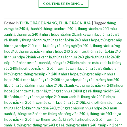
CONTINUE READING
→
Posted in
THÙNG RÁC ĐA NĂNG
,
THÙNG RÁC NHỰA
|
Tagged
thùng
đựng rác 240 lít
,
thanh lý thùng rác nhựa 240 lít
,
thùng rác nhựa 240l màu
xanh lá
,
thùng rác 240 lít nhựa hdpe nắp kín 2 bánh xe xanh lá
,
thùng rác giá
rẻ
,
thanh lý thùng rác nhựa
,
thùng rác nắp kín 240l nhựa hdpe
,
thùng rác nắp
kín nhựa hdpe 240l xanh lá
,
thùng rác công nghiệp 240 lít
,
thùng rác trường
học 240l
,
thùng rác nắp kín nhựa hdpe 240l 2 bánh xe
,
thùng rác nắp kín 240
lít nhựa hdpe 2 bánh xe xanh lá
,
thùng rác nhựa 240l giá rẻ
,
thùng rác 240 lít
nắp kín 2 bánh xe màu xanh lá
,
thùng rác 240l nhựa hdpe màu xanh lá
,
thùng
rác 240l nhựa hdpe nắp kín 2 bánh xe màu xanh lá
,
thùng rác gia đình
,
thanh
lý thùng rác
,
thùng rác nắp kín 240 lít nhựa hdpe
,
thùng rác nắp kín nhựa
hdpe 240 lít xanh lá
,
thùng rác 240 lít nhựa hdpe
,
thùng rác trường học 240
lít
,
thùng rác nắp kín nhựa hdpe 240 lít 2 bánh xe
,
thùng rác nắp kín 240l nhựa
hdpe 2 bánh xe màu xanh lá
,
thùng rác nhựa 240 lít giá rẻ
,
thùng rác lớn 240
lít nắp kín
,
thùng rác nhựa hdpe 240l màu xanh lá
,
thùng rác 240 lít nhựa
hdpe nắp kín 2 bánh xe màu xanh lá
,
thùng rác 240 lít
,
xả kho thùng rác nhựa
,
thùng rác nắp kín nhựa hdpe 240l
,
thùng rác nắp kín nhựa hdpe 240l màu
xanh lá
,
thùng rác 2 bánh xe
,
thùng rác công viên 240 lít
,
thùng rác 240l nhựa
hdpe nắp kín 2 bánh xe
,
thùng rác nắp kín 240 lít nhựa hdpe 2 bánh xe màu
xanh lá
,
thùng rác
,
thùng rác 240l giá rẻ
,
thùng rác nhựa 240 lít nắp kín 2 bánh