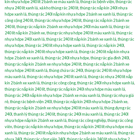
kín nhựa hdpe 240 lít 2 bánh xe màu xanh lá
,
thùng rác bệnh viện
,
thùng rác
nhựa 240 lít xanh lá
,
xả kho thùng rác 240 lít
,
thùng rác nắp kín 240l nhựa
hdpe xanh lá
,
thùng rác 240l nắp kín nhựa hdpe 2 bánh xe xanh lá
,
thùng rác
công cộng 240 lít
,
thùng rác nhựa hdpe 240 lít
,
thùng rác nắp kín 2 bánh xe
240 lít
,
thùng rác nắp kín 2 bánh xe nhựa hdpe 240l màu xanh lá
,
thùng rác
240 lít nắp kín 2 bánh xe
,
thùng rác nhựa hdpe 240 lít màu xanh lá
,
thùng rác
nhựa hdpe 240l xanh lá
,
thùng rác 240 lít nắp kín 2 bánh xe xanh lá
,
thùng rác
nhựa hdpe
,
thùng rác 240 lít nhựa hdpe xanh lá
,
thùng rác nắp kín 240l
,
thùng rác nắp kín 240 lít nhựa hdpe xanh lá
,
thùng rác 240 lít nắp kín nhựa
hdpe 2 bánh xe xanh lá
,
thùng rác 240l nhựa hdpe
,
thùng rác gia đình 240l
,
thùng rác nắp kín 2 bánh xe nhựa hdpe 240 lít
,
thùng rác nắp kín 2 bánh xe
nhựa hdpe 240 lít xanh lá
,
thùng chứa rác 240l
,
thùng rác 240 lít nhựa hdpe
màu xanh lá
,
thùng rác nhựa hdpe 240 lít xanh lá
,
thùng rác nhựa 240 lít nắp
kín 2 bánh xe xanh lá
,
thùng rác công cộng
,
thùng rác 240l nhựa hdpe xanh lá
,
thùng rác nắp kín 240 lít
,
thùng rác nắp kín 240l nhựa hdpe màu xanh lá
,
thùng rác 240l nắp kín nhựa hdpe 2 bánh xe màu xanh lá
,
thùng rác nhựa giá
rẻ
,
thùng rác bệnh viện 240l
,
thùng rác nắp kín 240l nhựa hdpe 2 bánh xe
,
thùng rác nắp kín 2 bánh xe nhựa hdpe 240 lít màu xanh lá
,
thùng đựng rác
240l
,
thanh lý thùng rác 240 lít
,
thùng rác 240l màu xanh lá
,
thùng rác 240l
nhựa hdpe nắp kín 2 bánh xe xanh lá
,
thùng rác công nghiệp
,
thùng rác công
viên
,
thùng rác nắp kín nhựa hdpe
,
thùng rác nắp kín 240 lít nhựa hdpe màu
xanh lá
,
thùng rác 240 lít nắp kín nhựa hdpe 2 bánh xe màu xanh lá
,
thùng rác
nhựa 240l
,
thùng rác công viên 240l
,
thùng rác nắp kín 240 lít nhựa hdpe 2