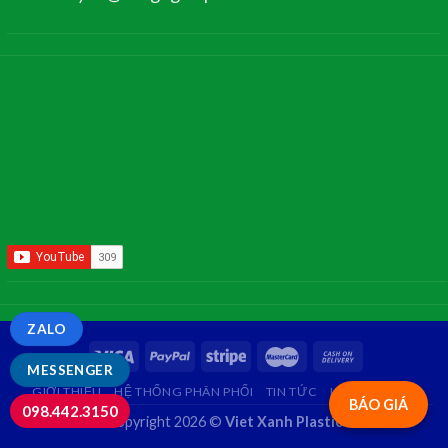
ZALO
MESSENGER
GIỚI THIỆU
HỆ THỐNG PHÂN PHỐI
TIN TỨC
LIÊN HỆ
FAQ
BÁO GIÁ
098.442.3150
Copyright 2026 ©
Viet Xanh Plastic