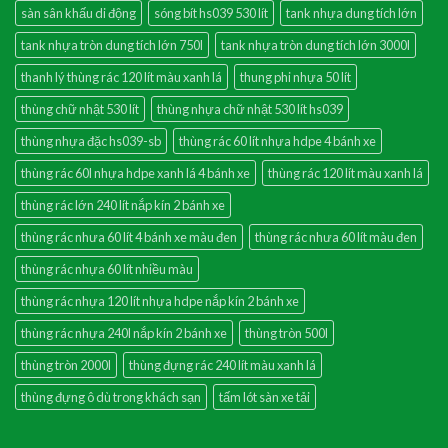
sàn sân khấu di động
sóng bít hs039 530 lít
tank nhựa dung tích lớn
tank nhựa tròn dung tích lớn 750l
tank nhựa tròn dung tích lớn 3000l
thanh lý thùng rác 120 lít màu xanh lá
thung phi nhựa 50 lít
thùng chữ nhật 530 lít
thùng nhựa chữ nhật 530 lít hs039
thùng nhựa đặc hs039-sb
thùng rác 60 lít nhựa hdpe 4 bánh xe
thùng rác 60l nhựa hdpe xanh lá 4 bánh xe
thùng rác 120 lít màu xanh lá
thùng rác lớn 240 lít nắp kín 2 bánh xe
thùng rác nhưa 60 lít 4 bánh xe màu đen
thùng rác nhưa 60 lít màu đen
thùng rác nhựa 60 lít nhiều màu
thùng rác nhựa 120 lít nhựa hdpe nắp kín 2 bánh xe
thùng rác nhựa 240l nắp kín 2 bánh xe
thùng tròn 500l
thùng tròn 2000l
thùng đựng rác 240 lít màu xanh lá
thùng đựng ô dù trong khách sạn
tấm lót sàn xe tải