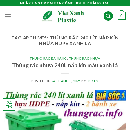
Skip
NHÀ CUNG CẤP NHỰA CÔNG NGHIỆP HÀNG ĐẦU
to
0
content
TAG ARCHIVES:
THÙNG RÁC 240 LÍT NẮP KÍN
NHỰA HDPE XANH LÁ
THÙNG RÁC ĐA NĂNG
,
THÙNG RÁC NHỰA
Thùng rác nhựa 240L nắp kín màu xanh lá
POSTED ON
24 THÁNG 9, 2025
BY
HUYEN
24
Th9