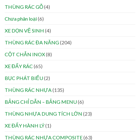
THÙNG RÁC GỖ
(4)
Chưa phân loại
(6)
XE DỌN VỆ SINH
(4)
THÙNG RÁC ĐA NĂNG
(204)
CỘT CHẮN INOX
(8)
XE ĐẨY RÁC
(65)
BỤC PHÁT BIỂU
(2)
THÙNG RÁC NHỰA
(135)
BẢNG CHỈ DẪN – BẢNG MENU
(6)
THÙNG NHỰA DUNG TÍCH LỚN
(23)
XE ĐẨY HÀNH LÝ
(1)
THÙNG RÁC NHỰA COMPOSITE
(63)