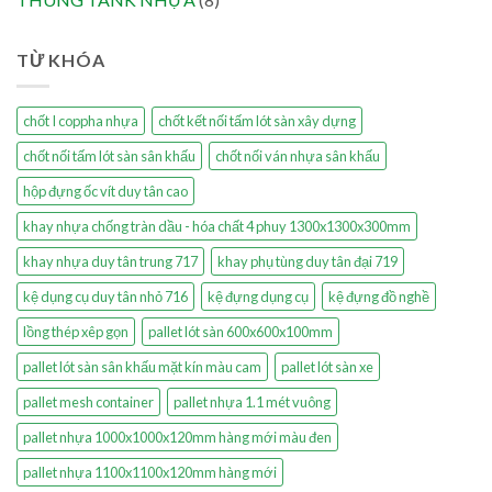
TỪ KHÓA
chốt I coppha nhựa
chốt kết nối tấm lót sàn xây dựng
chốt nối tấm lót sàn sân khấu
chốt nối ván nhựa sân khấu
hộp đựng ốc vít duy tân cao
khay nhựa chống tràn dầu - hóa chất 4 phuy 1300x1300x300mm
khay nhựa duy tân trung 717
khay phụ tùng duy tân đại 719
kệ dụng cụ duy tân nhỏ 716
kệ đựng dụng cụ
kệ đựng đồ nghề
lồng thép xêp gọn
pallet lót sàn 600x600x100mm
pallet lót sàn sân khấu mặt kín màu cam
pallet lót sàn xe
pallet mesh container
pallet nhựa 1.1 mét vuông
pallet nhựa 1000x1000x120mm hàng mới màu đen
pallet nhựa 1100x1100x120mm hàng mới