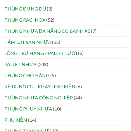
THÙNG ĐỰNG DÙ
(3)
THÙNG RÁC INOX
(52)
THÙNG NHỰA ĐA NĂNG CÓ BÁNH XE
(7)
TẤM LÓT SÀN NHỰA
(55)
LỒNG TRỮ HÀNG – PALLET LƯỚI
(3)
PALLET NHỰA
(248)
THÙNG CHỞ HÀNG
(5)
KỆ DỤNG CỤ – KHAY LINH KIỆN
(6)
THÙNG NHỰA CÔNG NGHIỆP
(44)
THÙNG PHUY NHỰA
(10)
PHỤ KIỆN
(14)
THÙNG TANK NHỰA
(8)