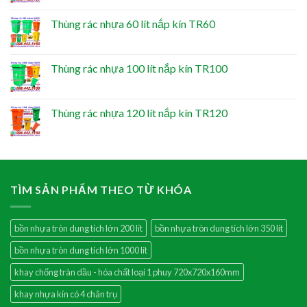
Thùng rác nhựa 60 lít nắp kín TR60
Thùng rác nhựa 100 lít nắp kín TR100
Thùng rác nhựa 120 lít nắp kín TR120
TÌM SẢN PHẨM THEO TỪ KHÓA
bồn nhựa tròn dung tích lớn 200 lít
bồn nhựa tròn dung tích lớn 350 lít
bồn nhựa tròn dung tích lớn 1000 lít
khay chống tràn dầu - hóa chất loại 1 phuy 720x720x160mm
khay nhựa kín có 4 chân trụ