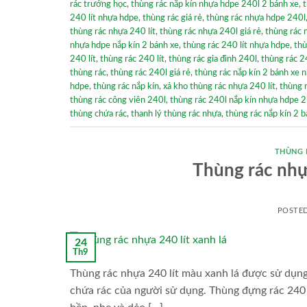
rác trướng học
,
thùng rác nắp kín nhựa hdpe 240l 2 bánh xe
,
t
240 lít nhựa hdpe
,
thùng rác giá rẻ
,
thùng rác nhựa hdpe 240l
thùng rác nhựa 240 lít
,
thùng rác nhựa 240l giá rẻ
,
thùng rác 
nhựa hdpe nắp kín 2 bánh xe
,
thùng rác 240 lít nhựa hdpe
,
thù
240 lít
,
thùng rác 240 lít
,
thùng rác gia đình 240l
,
thùng rác 2
thùng rác
,
thùng rác 240l giá rẻ
,
thùng rác nắp kín 2 bánh xe 
hdpe
,
thùng rác nắp kín
,
xả kho thùng rác nhựa 240 lít
,
thùng 
thùng rác công viên 240l
,
thùng rác 240l nắp kín nhựa hdpe 2
thùng chứa rác
,
thanh lý thùng rác nhựa
,
thùng rác nắp kín 2 
THÙNG 
Thùng rác nhự
POSTE
24
Th9
Thùng rác nhựa 240 lít màu xanh lá được sử dụng
chứa rác của người sử dụng. Thùng đựng rác 240 