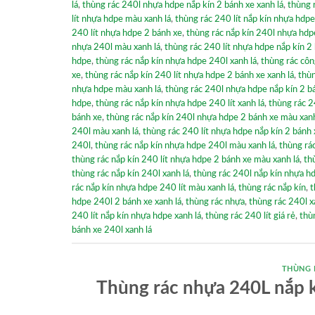
lá
,
thùng rác 240l nhựa hdpe nắp kín 2 bánh xe xanh lá
,
thùng 
lít nhựa hdpe màu xanh lá
,
thùng rác 240 lít nắp kín nhựa hdpe
240 lít nhựa hdpe 2 bánh xe
,
thùng rác nắp kín 240l nhựa hdp
nhựa 240l màu xanh lá
,
thùng rác 240 lít nhựa hdpe nắp kín 2 
hdpe
,
thùng rác nắp kín nhựa hdpe 240l xanh lá
,
thùng rác côn
xe
,
thùng rác nắp kín 240 lít nhựa hdpe 2 bánh xe xanh lá
,
thùn
nhựa hdpe màu xanh lá
,
thùng rác 240l nhựa hdpe nắp kín 2 b
hdpe
,
thùng rác nắp kín nhựa hdpe 240 lít xanh lá
,
thùng rác 2
bánh xe
,
thùng rác nắp kín 240l nhựa hdpe 2 bánh xe màu xanh
240l màu xanh lá
,
thùng rác 240 lít nhựa hdpe nắp kín 2 bánh 
240l
,
thùng rác nắp kín nhựa hdpe 240l màu xanh lá
,
thùng rá
thùng rác nắp kín 240 lít nhựa hdpe 2 bánh xe màu xanh lá
,
th
thùng rác nắp kín 240l xanh lá
,
thùng rác 240l nắp kín nhựa hd
rác nắp kín nhựa hdpe 240 lít màu xanh lá
,
thùng rác nắp kín
,
t
hdpe 240l 2 bánh xe xanh lá
,
thùng rác nhựa
,
thùng rác 240l x
240 lít nắp kín nhựa hdpe xanh lá
,
thùng rác 240 lít giá rẻ
,
thù
bánh xe 240l xanh lá
THÙNG 
Thùng rác nhựa 240L nắp kí