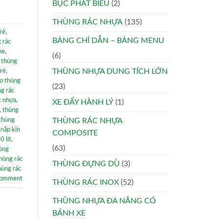
BỤC PHÁT BIỂU
(2)
THÙNG RÁC NHỰA
(135)
 rẻ
,
BẢNG CHỈ DẪN – BẢNG MENU
 rác
xe
,
(6)
,
thùng
THÙNG NHỰA DUNG TÍCH LỚN
 rẻ
,
o thùng
(23)
g rác
c nhựa
,
XE ĐẨY HÀNH LÝ
(1)
,
thùng
thùng
THÙNG RÁC NHỰA
 nắp kín
COMPOSITE
0 lít
,
(63)
ùng
hùng rác
THÙNG ĐỰNG DÙ
(3)
hùng rác
comment
THÙNG RÁC INOX
(52)
THÙNG NHỰA ĐA NĂNG CÓ
BÁNH XE