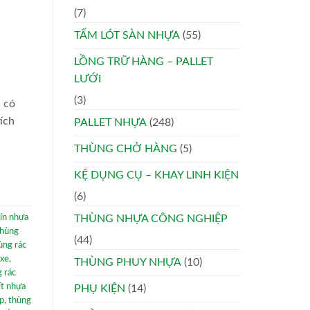
(7)
TẤM LÓT SÀN NHỰA
(55)
LỒNG TRỮ HÀNG – PALLET
LƯỚI
(3)
c có
ích
PALLET NHỰA
(248)
THÙNG CHỞ HÀNG
(5)
KỆ DỤNG CỤ – KHAY LINH KIỆN
(6)
kín nhựa
THÙNG NHỰA CÔNG NGHIỆP
thùng
(44)
ùng rác
 xe
,
THÙNG PHUY NHỰA
(10)
 rác
ít nhựa
PHỤ KIỆN
(14)
ệp
,
thùng