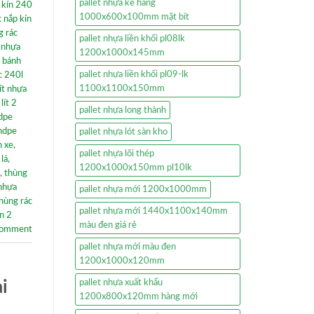
pallet nhựa kê hàng
 kín 240
1000x600x100mm mặt bít
 nắp kín
g rác
pallet nhựa liền khối pl08lk
 nhựa
1200x1000x145mm
2 bánh
pallet nhựa liền khối pl09-lk
c 240l
1100x1100x150mm
ít nhựa
lít 2
pallet nhựa long thành
dpe
 hdpe
pallet nhựa lót sàn kho
h xe
,
pallet nhựa lõi thép
lá
,
1200x1000x150mm pl10lk
,
thùng
 nhựa
pallet nhựa mới 1200x1000mm
hùng rác
pallet nhựa mới 1440x1100x140mm
ín 2
màu đen giá rẻ
comment
pallet nhựa mới màu đen
1200x1000x120mm
i
pallet nhựa xuất khẩu
1200x800x120mm hàng mới