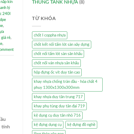
THÙNG TANK NHỰA
(8)
 nắp kín
hanh lý
c 240l
TỪ KHÓA
hdpe
xe
,
hựa
chốt I coppha nhựa
 giá rẻ
,
xe
,
chốt kết nối tấm lót sàn xây dựng
comment
chốt nối tấm lót sàn sân khấu
chốt nối ván nhựa sân khấu
hộp đựng ốc vít duy tân cao
khay nhựa chống tràn dầu - hóa chất 4
phuy 1300x1300x300mm
khay nhựa duy tân trung 717
khay phụ tùng duy tân đại 719
kệ dụng cụ duy tân nhỏ 716
cầu
kệ đựng dụng cụ
kệ đựng đồ nghề
 tính
lồng thép xêp gọn