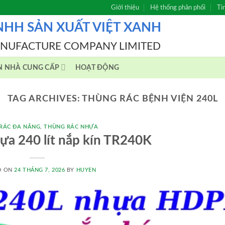
Giới thiệu
Hệ thống phân phối
Ti
NHH SẢN XUẤT VIỆT XANH
ANUFACTURE COMPANY LIMITED
N NHÀ CUNG CẤP
HOẠT ĐỘNG
TAG ARCHIVES:
THÙNG RÁC BỆNH VIỆN 240L
RÁC ĐA NĂNG
,
THÙNG RÁC NHỰA
ựa 240 lít nắp kín TR240K
D ON
24 THÁNG 7, 2026
BY
HUYEN