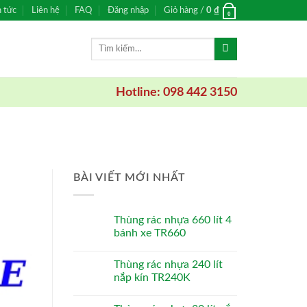
n tức
Liên hệ
FAQ
Đăng nhập
Giỏ hàng /
0
₫
0
Tìm
kiếm:
Hotline: 098 442 3150
BÀI VIẾT MỚI NHẤT
Thùng rác nhựa 660 lít 4
bánh xe TR660
Thùng rác nhựa 240 lít
nắp kín TR240K