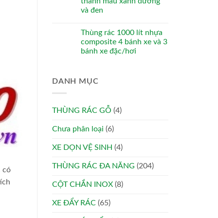
thanh màu xanh dương
và đen
Thùng rác 1000 lít nhựa
composite 4 bánh xe và 3
bánh xe đặc/hơi
DANH MỤC
THÙNG RÁC GỖ
(4)
Chưa phân loại
(6)
XE DỌN VỆ SINH
(4)
THÙNG RÁC ĐA NĂNG
(204)
c có
ích
CỘT CHẮN INOX
(8)
XE ĐẨY RÁC
(65)