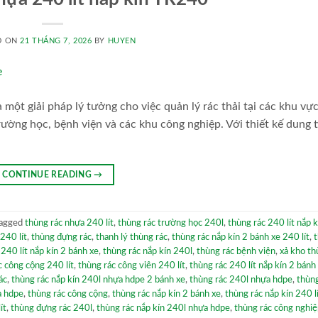
D ON
21 THÁNG 7, 2026
BY
HUYEN
một giải pháp lý tưởng cho việc quản lý rác thải tại các khu vự
ường học, bệnh viện và các khu công nghiệp. Với thiết kế dung t
CONTINUE READING
→
agged
thùng rác nhựa 240 lít
,
thùng rác trường học 240l
,
thùng rác 240 lít nắp 
240 lít
,
thùng đựng rác
,
thanh lý thùng rác
,
thùng rác nắp kín 2 bánh xe 240 lít
,
240 lít nắp kín 2 bánh xe
,
thùng rác nắp kín 240l
,
thùng rác bệnh viện
,
xả kho th
c công cộng 240 lít
,
thùng rác công viên 240 lít
,
thùng rác 240 lít nắp kín 2 bánh
ác
,
thùng rác nắp kín 240l nhựa hdpe 2 bánh xe
,
thùng rác 240l nhựa hdpe
,
thùng
a hdpe
,
thùng rác công cộng
,
thùng rác nắp kín 2 bánh xe
,
thùng rác nắp kín 240 l
ít
,
thùng đựng rác 240l
,
thùng rác nắp kín 240l nhựa hdpe
,
thùng rác công nghi