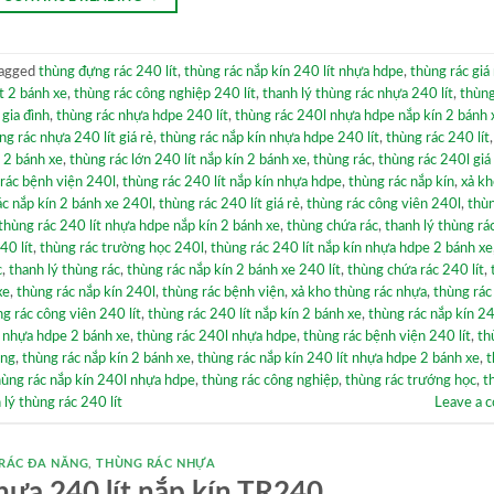
agged
thùng đựng rác 240 lít
,
thùng rác nắp kín 240 lít nhựa hdpe
,
thùng rác giá
t 2 bánh xe
,
thùng rác công nghiệp 240 lít
,
thanh lý thùng rác nhựa 240 lít
,
thùng
 gia đình
,
thùng rác nhựa hdpe 240 lít
,
thùng rác 240l nhựa hdpe nắp kín 2 bánh 
ng rác nhựa 240 lít giá rẻ
,
thùng rác nắp kín nhựa hdpe 240 lít
,
thùng rác 240 lít
 2 bánh xe
,
thùng rác lớn 240 lít nắp kín 2 bánh xe
,
thùng rác
,
thùng rác 240l giá
rác bệnh viện 240l
,
thùng rác 240 lít nắp kín nhựa hdpe
,
thùng rác nắp kín
,
xả kh
ác nắp kín 2 bánh xe 240l
,
thùng rác 240 lít giá rẻ
,
thùng rác công viên 240l
,
thùn
thùng rác 240 lít nhựa hdpe nắp kín 2 bánh xe
,
thùng chứa rác
,
thanh lý thùng rá
40 lít
,
thùng rác trường học 240l
,
thùng rác 240 lít nắp kín nhựa hdpe 2 bánh xe
c
,
thanh lý thùng rác
,
thùng rác nắp kín 2 bánh xe 240 lít
,
thùng chứa rác 240 lít
,
xe
,
thùng rác nắp kín 240l
,
thùng rác bệnh viện
,
xả kho thùng rác nhựa
,
thùng rác
g rác công viên 240 lít
,
thùng rác 240 lít nắp kín 2 bánh xe
,
thùng rác nắp kín 24
l nhựa hdpe 2 bánh xe
,
thùng rác 240l nhựa hdpe
,
thùng rác bệnh viện 240 lít
,
th
ộng
,
thùng rác nắp kín 2 bánh xe
,
thùng rác nắp kín 240 lít nhựa hdpe 2 bánh xe
,
t
hùng rác nắp kín 240l nhựa hdpe
,
thùng rác công nghiệp
,
thùng rác trướng học
,
t
 lý thùng rác 240 lít
Leave a 
RÁC ĐA NĂNG
,
THÙNG RÁC NHỰA
hựa 240 lít nắp kín TR240