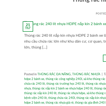
POSTE
21
Th7
Thùng rác 240 lít nắp kín nhựa HDPE 2 bánh xe là 
nhu cầu chứa rác lớn như khu dân cư, cơ quan, tr
lớn, thùng […]
Posted in
THÙNG RÁC ĐA NĂNG
,
THÙNG RÁC NHỰA
|
T
hdpe 2 bánh xe
,
thùng rác công nghiệp 240l
,
xả kho thùng rác 
chứa rác 240 lít
,
thùng rác trường học 240 lít
,
thùng rác nhựa 
nhựa
,
thùng rác nắp kín 2 bánh xe nhựa hdpe 240 lít
,
thùng rá
thùng rác nắp kín 240 lít
,
thùng rác nhựa hdpe
,
xả kho thùng r
bệnh viện 240 lít
,
thùng chứa rác 240l
,
thùng rác nắp kín nhự
hdpe 2 bánh xe
,
thùng rác nhựa giá rẻ
,
thùng rác gia đình 240 l