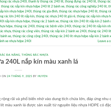
hùng rác nhựa 240l
,
thanh lý thùng rác 240 lít
,
thùng đựng rác 240 lít
,
thùng rác
,
thùng rác nắp kín nhựa hdpe 240 lít 2 bánh xe
,
thùng rác công nghiệp 240 lít
,
t
nắp kín nhựa hdpe 240l
,
thùng rác gia đình
,
thùng rác nhựa hdpe 240 lít
,
thùng rá
ng rác lớn 240 lít nắp kín
,
thùng rác nhựa 240 lít giá rẻ
,
thùng rác nắp kín nhựa 
40l nắp kín nhựa hdpe
,
thùng rác 2 bánh xe
,
thùng rác lớn 240 lít nắp kín 2 bánh 
nhựa hdpe
,
thùng rác 240l
,
thùng rác bệnh viện 240l
,
thùng rác 240 lít nắp kín n
rác nhựa
,
thùng rác công viên
,
thùng rác nắp kín 2 bánh xe 240l
,
thùng rác 240 lít
 bánh xe
,
thùng rác công cộng 240l
,
thùng rác 240 lít nhựa hdpe nắp kín 2 bánh 
bánh xe nhựa hdpe 240l
Leave a 
RÁC ĐA NĂNG
,
THÙNG RÁC NHỰA
a 240L nắp kín màu xanh lá
D ON
24 THÁNG 9, 2025
BY
HUYEN
 rộng rãi và phổ biến nhờ vào dung tích chứa lớn, đáp ứng nhu 
lít màu xanh lá được sản xuất từ nguyên liệu nhựa HDPE có đặc