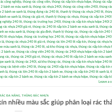
rác công nghiệp
,
thùng rác công viên
,
thùng rác nắp kín nhựa hdpe
,
thùng rác nắp
 2 bánh xe màu xanh lá
,
thùng rác nhựa 240l
,
thùng rác công viên 240l
,
thùng rác
e 2 bánh xe xanh lá
,
thùng đựng rác 240 lít
,
thanh lý thùng rác nhựa 240 lít
,
thùn
bánh xe xanh lá
,
thùng rác giá rẻ
,
thanh lý thùng rác nhựa
,
thùng rác nắp kín 240l
g nghiệp 240 lít
,
thùng rác trường học 240l
,
thùng rác nắp kín nhựa hdpe 240l 
g rác nhựa 240l giá rẻ
,
thùng rác 240 lít nắp kín 2 bánh xe màu xanh lá
,
thùng rá
ánh xe màu xanh lá
,
thùng rác gia đình
,
thanh lý thùng rác
,
thùng rác nắp kín 240 l
40 lít nhựa hdpe
,
thùng rác trường học 240 lít
,
thùng rác nắp kín nhựa hdpe 240 
 lá
,
thùng rác nhựa 240 lít giá rẻ
,
thùng rác lớn 240 lít nắp kín
,
thùng rác nhựa h
xe màu xanh lá
,
thùng rác 240 lít
,
xả kho thùng rác nhựa
,
thùng rác nắp kín nhựa
c 2 bánh xe
,
thùng rác công viên 240 lít
,
thùng rác 240l nhựa hdpe nắp kín 2 bán
ùng rác
,
thùng rác 240l giá rẻ
,
thùng rác nhựa 240 lít nắp kín 2 bánh xe màu xanh 
pe xanh lá
,
thùng rác 240l
,
xả kho thùng rác
,
thùng rác nắp kín nhựa hdpe 240 lít
hùng rác bệnh viện 240 lít
,
thùng rác 240l nắp kín nhựa hdpe
,
thùng rác nắp kín
anh lá
,
thùng rác lớn 240 lít nắp kín 2 bánh xe
,
thùng rác nắp kín 240 lít xanh lá
,
t
ng rác nắp kín 2 bánh xe
,
thùng rác nắp kín 2 bánh xe nhựa hdpe
,
thùng rác nắp k
Leave a 
RÁC ĐA NĂNG
,
THÙNG RÁC NHỰA
n nhiều màu sắc giúp phân loại rác thả