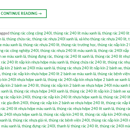
CONTINUE READING
→
agged
thùng rác công cộng 240l
,
thùng rác 240 lít màu xanh lá
,
thùng rác 240 lít
 lá
,
thùng chứa rác
,
thùng rác nhựa 240l xanh lá
,
xả kho thùng rác nhựa 240 lít
,
e màu xanh lá
,
thùng rác nhựa 240 lít
,
thùng rác trướng học
,
thùng rác nắp kín 2
ng rác công nghiệp 240l
,
thùng rác nhựa 240 lít màu xanh lá
,
thùng rác 240l nắp 
h xe màu xanh lá
,
thùng đựng rác
,
thùng rác 240 lít xanh lá
,
thùng rác 240 lít nh
 rác 240 lít nắp kín nhựa hdpe màu xanh lá
,
thùng chứa rác 240 lít
,
thùng rác nh
nắp kín 2 bánh xe 240l màu xanh lá
,
thùng rác nhựa 240 lít nắp kín 2 bánh xe
,
thù
,
thùng rác nắp kín nhựa hdpe 240 lít 2 bánh xe màu xanh lá
,
thùng rác bệnh viện
p kín 240l nhựa hdpe xanh lá
,
thùng rác 240l nắp kín nhựa hdpe 2 bánh xe xanh l
nắp kín 2 bánh xe 240 lít
,
thùng rác nắp kín 2 bánh xe nhựa hdpe 240l màu xanh l
 xanh lá
,
thùng rác nhựa hdpe 240l xanh lá
,
thùng rác 240 lít nắp kín 2 bánh xe xa
ng rác nắp kín 240l
,
thùng rác nắp kín 240 lít nhựa hdpe xanh lá
,
thùng rác 240 lí
 rác gia đình 240l
,
thùng rác nắp kín 2 bánh xe nhựa hdpe 240 lít
,
thùng rác nắp 
 rác 240 lít nhựa hdpe màu xanh lá
,
thùng rác nhựa hdpe 240 lít xanh lá
,
thùng rá
ác 240l nhựa hdpe xanh lá
,
thùng rác nắp kín 240 lít
,
thùng rác nắp kín 240l nhự
xanh lá
,
thùng rác nhựa giá rẻ
,
thùng rác bệnh viện 240l
,
thùng rác nắp kín 240l
t màu xanh lá
,
thùng đựng rác 240l
,
thanh lý thùng rác 240 lít
,
thùng rác 240l mà