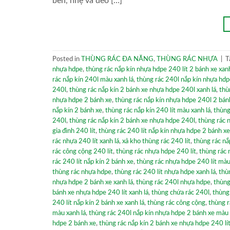
bền, nhẹ và dẻo […]
Posted in
THÙNG RÁC ĐA NĂNG
,
THÙNG RÁC NHỰA
|
T
nhựa hdpe
,
thùng rác nắp kín nhựa hdpe 240 lít 2 bánh xe xanh
rác nắp kín 240l màu xanh lá
,
thùng rác 240l nắp kín nhựa hdp
240l
,
thùng rác nắp kín 2 bánh xe nhựa hdpe 240l xanh lá
,
thù
nhựa hdpe 2 bánh xe
,
thùng rác nắp kín nhựa hdpe 240l 2 bán
nắp kín 2 bánh xe
,
thùng rác nắp kín 240 lít màu xanh lá
,
thùng
240l
,
thùng rác nắp kín 2 bánh xe nhựa hdpe 240l
,
thùng rác 
gia đình 240 lít
,
thùng rác 240 lít nắp kín nhựa hdpe 2 bánh xe
rác nhựa 240 lít xanh lá
,
xả kho thùng rác 240 lít
,
thùng rác nắ
rác công cộng 240 lít
,
thùng rác nhựa hdpe 240 lít
,
thùng rác 
rác 240 lít nắp kín 2 bánh xe
,
thùng rác nhựa hdpe 240 lít màu
thùng rác nhựa hdpe
,
thùng rác 240 lít nhựa hdpe xanh lá
,
thù
nhựa hdpe 2 bánh xe xanh lá
,
thùng rác 240l nhựa hdpe
,
thùng
bánh xe nhựa hdpe 240 lít xanh lá
,
thùng chứa rác 240l
,
thùng
240 lít nắp kín 2 bánh xe xanh lá
,
thùng rác công cộng
,
thùng r
màu xanh lá
,
thùng rác 240l nắp kín nhựa hdpe 2 bánh xe màu 
hdpe 2 bánh xe
,
thùng rác nắp kín 2 bánh xe nhựa hdpe 240 lí