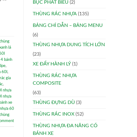
BỤC PHÁT BIỂU
(2)
THÙNG RÁC NHỰA
(135)
BẢNG CHỈ DẪN – BẢNG MENU
(6)
thùng
THÙNG NHỰA DUNG TÍCH LỚN
xanh lá
60l
(23)
ó 4 bánh
XE ĐẨY HÀNH LÝ
(1)
hdpe
,
h 60l
,
THÙNG RÁC NHỰA
rác gia
COMPOSITE
ác
,
0l nhựa
(63)
0l nhựa
THÙNG ĐỰNG DÙ
(3)
bánh xe
 nhựa 60
THÙNG RÁC INOX
(52)
thùng
comment
THÙNG NHỰA ĐA NĂNG CÓ
BÁNH XE