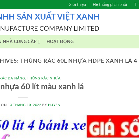
Giới thiệu
Hệ thống phân phối
Ti
NHH SẢN XUẤT VIỆT XANH
ANUFACTURE COMPANY LIMITED
N NHÀ CUNG CẤP
HOẠT ĐỘNG
HIVES:
THÙNG RÁC 60L NHỰA HDPE XANH LÁ 4
RÁC ĐA NĂNG
,
THÙNG RÁC NHỰA
nhựa 60 lít màu xanh lá
D ON
13 THÁNG 10, 2022
BY
HUYEN