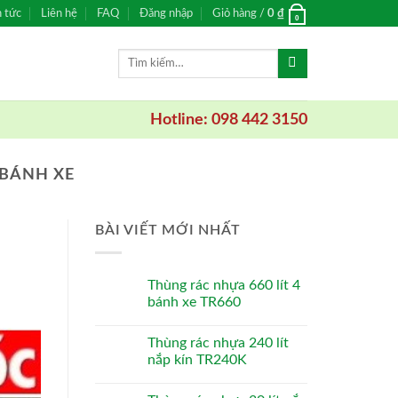
n tức
Liên hệ
FAQ
Đăng nhập
Giỏ hàng /
0
₫
0
Tìm
kiếm:
Hotline: 098 442 3150
 BÁNH XE
BÀI VIẾT MỚI NHẤT
Thùng rác nhựa 660 lít 4
bánh xe TR660
Thùng rác nhựa 240 lít
nắp kín TR240K