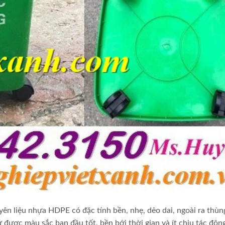
yên liệu nhựa HDPE có đặc tính bền, nhẹ, dẻo dai, ngoài ra thù
 được màu sắc ban đầu tốt, bền bới thời gian và ít chịu tác độn