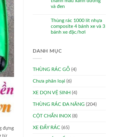
thanh màu xanh dương
và đen
Thùng rác 1000 lít nhựa
composite 4 bánh xe và 3
bánh xe đặc/hơi
DANH MỤC
THÙNG RÁC GỖ
(4)
Chưa phân loại
(6)
XE DỌN VỆ SINH
(4)
THÙNG RÁC ĐA NĂNG
(204)
CỘT CHẮN INOX
(8)
XE ĐẨY RÁC
(65)
ng đựng
g từ