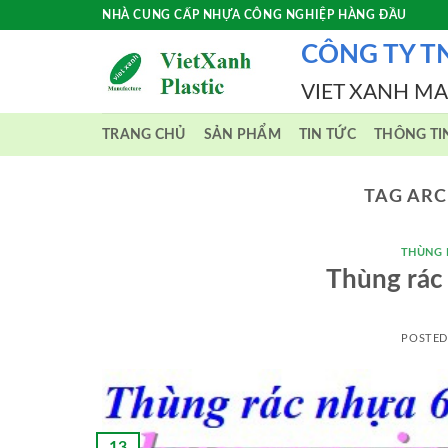
Skip
NHÀ CUNG CẤP NHỰA CÔNG NGHIỆP HÀNG ĐẦU
to
CÔNG TY T
content
VIET XANH M
TRANG CHỦ
SẢN PHẨM
TIN TỨC
THÔNG TI
TAG ARC
THÙNG 
Thùng rác 
POSTE
13