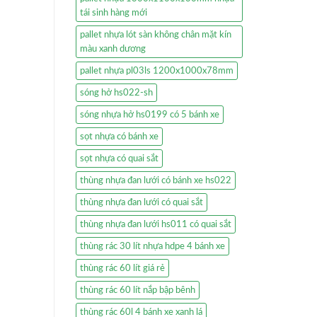
tái sinh hàng mới
pallet nhựa lót sàn không chân mặt kín
màu xanh dương
pallet nhựa pl03ls 1200x1000x78mm
sóng hở hs022-sh
sóng nhựa hở hs0199 có 5 bánh xe
sọt nhựa có bánh xe
sọt nhựa có quai sắt
thùng nhựa đan lưới có bánh xe hs022
thùng nhựa đan lưới có quai sắt
thùng nhựa đan lưới hs011 có quai sắt
thùng rác 30 lít nhựa hdpe 4 bánh xe
thùng rác 60 lít giá rẻ
thùng rác 60 lít nắp bập bênh
thùng rác 60l 4 bánh xe xanh lá