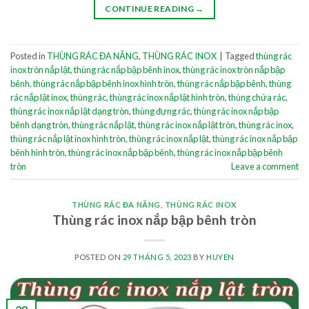
CONTINUE READING
→
Posted in
THÙNG RÁC ĐA NĂNG
,
THÙNG RÁC INOX
|
Tagged
thùng rác
inox tròn nắp lật
,
thùng rác nắp bập bênh inox
,
thùng rác inox tròn nắp bập
bênh
,
thùng rác nắp bập bênh inox hình tròn
,
thùng rác nắp bập bênh
,
thùng
rác nắp lật inox
,
thùng rác
,
thùng rác inox nắp lật hình tròn
,
thùng chứa rác
,
thùng rác inox nắp lật dạng tròn
,
thùng đựng rác
,
thùng rác inox nắp bập
bênh dạng tròn
,
thùng rác nắp lật
,
thùng rác inox nắp lật tròn
,
thùng rác inox
,
thùng rác nắp lật inox hình tròn
,
thùng rác inox nắp lật
,
thùng rác inox nắp bập
bênh hình tròn
,
thùng rác inox nắp bập bênh
,
thùng rác inox nắp bập bênh
tròn
Leave a comment
THÙNG RÁC ĐA NĂNG
,
THÙNG RÁC INOX
Thùng rác inox nắp bập bênh tròn
POSTED ON
29 THÁNG 5, 2023
BY
HUYEN