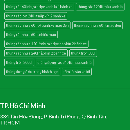
thùng rác 60l nhựa hdpe xanh lá 4 bánh xe
thùng rác 120 lít màu xanh lá
thùng rác lớn 240 lít nắp kín 2 bánh xe
thùng rác nhưa 60 lít 4 bánh xe màu đen
thùng rác nhưa 60 lít màu đen
thùng rác nhựa 60 lít nhiều màu
thùng rác nhựa 120 lít nhựa hdpe nắp kín 2 bánh xe
thùng rác nhựa 240l nắp kín 2 bánh xe
thùng tròn 500l
thùng tròn 2000l
thùng đựng rác 240 lít màu xanh lá
thùng đựng ô dù trong khách sạn
tấm lót sàn xe tải
TP.Hồ Chí Minh
334 Tân Hòa Đông, P. Bình Trị Đông, Q.Bình Tân,
TP.HCM