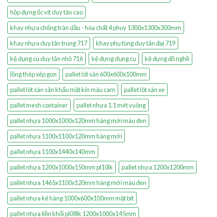
hộp đựng ốc vít duy tân cao
khay nhựa chống tràn dầu - hóa chất 4 phuy 1300x1300x300mm
khay nhựa duy tân trung 717
khay phụ tùng duy tân đại 719
kệ dụng cụ duy tân nhỏ 716
kệ đựng dụng cụ
kệ đựng đồ nghề
lồng thép xêp gọn
pallet lót sàn 600x600x100mm
pallet lót sàn sân khấu mặt kín màu cam
pallet lót sàn xe
pallet mesh container
pallet nhựa 1.1 mét vuông
pallet nhựa 1000x1000x120mm hàng mới màu đen
pallet nhựa 1100x1100x120mm hàng mới
pallet nhựa 1100x1440x140mm
pallet nhựa 1200x1000x150mm pl10lk
pallet nhựa 1200x1200mm
pallet nhựa 1465x1100x120mm hàng mới màu đen
pallet nhựa kê hàng 1000x600x100mm mặt bít
pallet nhựa liền khối pl08lk 1200x1000x145mm