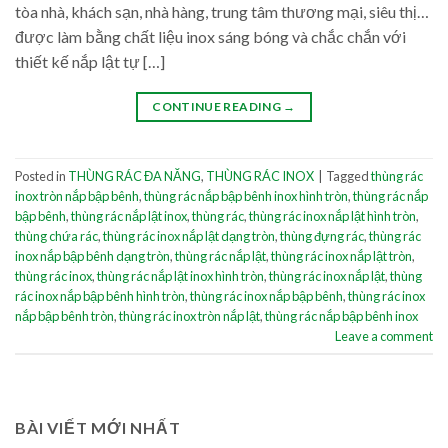
tòa nhà, khách sạn, nhà hàng, trung tâm thương mại, siêu thị…
được làm bằng chất liệu inox sáng bóng và chắc chắn với
thiết kế nắp lật tự […]
CONTINUE READING
→
Posted in
THÙNG RÁC ĐA NĂNG
,
THÙNG RÁC INOX
|
Tagged
thùng rác
inox tròn nắp bập bênh
,
thùng rác nắp bập bênh inox hình tròn
,
thùng rác nắp
bập bênh
,
thùng rác nắp lật inox
,
thùng rác
,
thùng rác inox nắp lật hình tròn
,
thùng chứa rác
,
thùng rác inox nắp lật dạng tròn
,
thùng đựng rác
,
thùng rác
inox nắp bập bênh dạng tròn
,
thùng rác nắp lật
,
thùng rác inox nắp lật tròn
,
thùng rác inox
,
thùng rác nắp lật inox hình tròn
,
thùng rác inox nắp lật
,
thùng
rác inox nắp bập bênh hình tròn
,
thùng rác inox nắp bập bênh
,
thùng rác inox
nắp bập bênh tròn
,
thùng rác inox tròn nắp lật
,
thùng rác nắp bập bênh inox
Leave a comment
BÀI VIẾT MỚI NHẤT