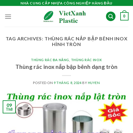
Skip
NHÀ CUNG CẤP NHỰA CÔNG NGHIỆP HÀNG ĐẦU
to
0
content
TAG ARCHIVES:
THÙNG RÁC NẮP BẬP BÊNH INOX
HÌNH TRÒN
THÙNG RÁC ĐA NĂNG
,
THÙNG RÁC INOX
Thùng rác inox nắp bập bênh dạng tròn
POSTED ON
9 THÁNG 8, 2024
BY
HUYEN
09
Th8