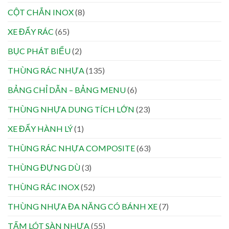
CỘT CHẮN INOX
(8)
XE ĐẨY RÁC
(65)
BỤC PHÁT BIỂU
(2)
THÙNG RÁC NHỰA
(135)
BẢNG CHỈ DẪN – BẢNG MENU
(6)
THÙNG NHỰA DUNG TÍCH LỚN
(23)
XE ĐẨY HÀNH LÝ
(1)
THÙNG RÁC NHỰA COMPOSITE
(63)
THÙNG ĐỰNG DÙ
(3)
THÙNG RÁC INOX
(52)
THÙNG NHỰA ĐA NĂNG CÓ BÁNH XE
(7)
TẤM LÓT SÀN NHỰA
(55)