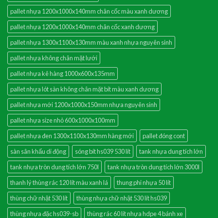
pallet nhựa 1200x1000x140mm chân cốc màu xanh dương
pallet nhựa 1200x1000x140mm chân cốc xanh dương
pallet nhựa 1300x1100x130mm màu xanh nhựa nguyên sinh
pallet nhựa không chân mặt lưới
pallet nhựa kê hàng 1000x600x135mm
pallet nhựa lót sàn không chân mặt bít màu xanh dương
pallet nhựa mới 1200x1000x150mm nhựa nguyên sinh
pallet nhựa size nhỏ 600x1000x100mm
pallet nhựa đen 1300x1100x130mm hàng mới
pallet đóng cont
sàn sân khấu di động
sóng bít hs039 530 lít
tank nhựa dung tích lớn
tank nhựa tròn dung tích lớn 750l
tank nhựa tròn dung tích lớn 3000l
thanh lý thùng rác 120 lít màu xanh lá
thung phi nhựa 50 lít
thùng chữ nhật 530 lít
thùng nhựa chữ nhật 530 lít hs039
thùng nhựa đặc hs039-sb
thùng rác 60 lít nhựa hdpe 4 bánh xe