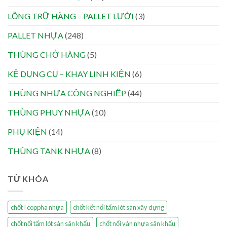
LỒNG TRỮ HÀNG – PALLET LƯỚI
(3)
PALLET NHỰA
(248)
THÙNG CHỞ HÀNG
(5)
KỆ DỤNG CỤ – KHAY LINH KIỆN
(6)
THÙNG NHỰA CÔNG NGHIỆP
(44)
THÙNG PHUY NHỰA
(10)
PHỤ KIỆN
(14)
THÙNG TANK NHỰA
(8)
TỪ KHÓA
chốt I coppha nhựa
chốt kết nối tấm lót sàn xây dựng
chốt nối tấm lót sàn sân khấu
chốt nối ván nhựa sân khấu