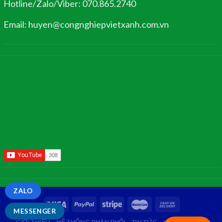
Hotline/Zalo/Viber: 070.865.2740
Email: huyen@congnghiepvietxanh.com.vn
ZALO
MESSENGER
GIỚI THIỆU
HỆ THỐNG PHÂN PHỐI
TIN TỨC
LIÊN HỆ
FAQ