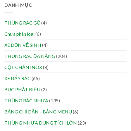
DANH MỤC
THÙNG RÁC GỖ
(4)
Chưa phân loại
(6)
XE DỌN VỆ SINH
(4)
THÙNG RÁC ĐA NĂNG
(204)
CỘT CHẮN INOX
(8)
XE ĐẨY RÁC
(65)
BỤC PHÁT BIỂU
(2)
THÙNG RÁC NHỰA
(135)
BẢNG CHỈ DẪN – BẢNG MENU
(6)
THÙNG NHỰA DUNG TÍCH LỚN
(23)