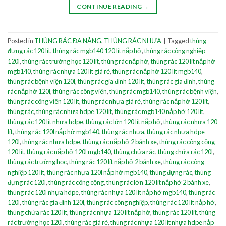
CONTINUE READING
→
Posted in
THÙNG RÁC ĐA NĂNG
,
THÙNG RÁC NHỰA
|
Tagged
thùng
đựng rác 120 lít
,
thùng rác mgb140 120 lít nắp hở
,
thùng rác công nghiệp
120l
,
thùng rác trường học 120 lít
,
thùng rác nắp hở
,
thùng rác 120 lít nắp hở
mgb140
,
thùng rác nhựa 120 lít giá rẻ
,
thùng rác nắp hở 120 lít mgb140
,
thùng rác bệnh viện 120l
,
thùng rác gia đình 120 lít
,
thùng rác gia đình
,
thùng
rác nắp hở 120l
,
thùng rác công viên
,
thùng rác mgb140
,
thùng rác bệnh viện
,
thùng rác công viên 120 lít
,
thùng rác nhựa giá rẻ
,
thùng rác nắp hở 120 lít
,
thùng rác
,
thùng rác nhựa hdpe 120 lít
,
thùng rác mgb140 nắp hở 120 lít
,
thùng rác 120 lít nhựa hdpe
,
thùng rác lớn 120 lít nắp hở
,
thùng rác nhựa 120
lít
,
thùng rác 120l nắp hở mgb140
,
thùng rác nhựa
,
thùng rác nhựa hdpe
120l
,
thùng rác nhựa hdpe
,
thùng rác nắp hở 2 bánh xe
,
thùng rác công cộng
120 lít
,
thùng rác nắp hở 120l mgb140
,
thùng chứa rác
,
thùng chứa rác 120l
,
thùng rác trường học
,
thùng rác 120 lít nắp hở 2 bánh xe
,
thùng rác công
nghiệp 120 lít
,
thùng rác nhựa 120l nắp hở mgb140
,
thùng đựng rác
,
thùng
đựng rác 120l
,
thùng rác công cộng
,
thùng rác lớn 120 lít nắp hở 2 bánh xe
,
thùng rác 120l nhựa hdpe
,
thùng rác nhựa 120 lít nắp hở mgb140
,
thùng rác
120l
,
thùng rác gia đình 120l
,
thùng rác công nghiệp
,
thùng rác 120 lít nắp hở
,
thùng chứa rác 120 lít
,
thùng rác nhựa 120 lít nắp hở
,
thùng rác 120 lít
,
thùng
rác trường học 120l
,
thùng rác giá rẻ
,
thùng rác nhựa 120 lít nhựa hdpe nắp