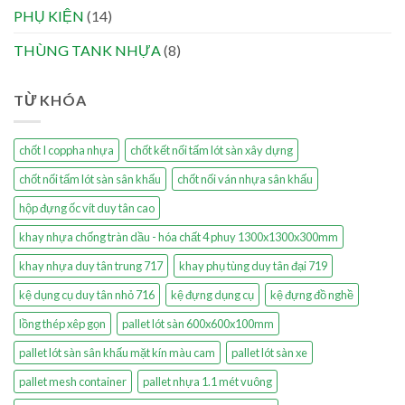
PHỤ KIỆN
(14)
THÙNG TANK NHỰA
(8)
TỪ KHÓA
chốt I coppha nhựa
chốt kết nối tấm lót sàn xây dựng
chốt nối tấm lót sàn sân khấu
chốt nối ván nhựa sân khấu
hộp đựng ốc vít duy tân cao
khay nhựa chống tràn dầu - hóa chất 4 phuy 1300x1300x300mm
khay nhựa duy tân trung 717
khay phụ tùng duy tân đại 719
kệ dụng cụ duy tân nhỏ 716
kệ đựng dụng cụ
kệ đựng đồ nghề
lồng thép xêp gọn
pallet lót sàn 600x600x100mm
pallet lót sàn sân khấu mặt kín màu cam
pallet lót sàn xe
pallet mesh container
pallet nhựa 1.1 mét vuông