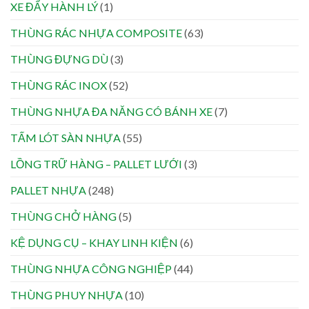
XE ĐẨY HÀNH LÝ
(1)
THÙNG RÁC NHỰA COMPOSITE
(63)
THÙNG ĐỰNG DÙ
(3)
THÙNG RÁC INOX
(52)
THÙNG NHỰA ĐA NĂNG CÓ BÁNH XE
(7)
TẤM LÓT SÀN NHỰA
(55)
LỒNG TRỮ HÀNG – PALLET LƯỚI
(3)
PALLET NHỰA
(248)
THÙNG CHỞ HÀNG
(5)
KỆ DỤNG CỤ – KHAY LINH KIỆN
(6)
THÙNG NHỰA CÔNG NGHIỆP
(44)
THÙNG PHUY NHỰA
(10)