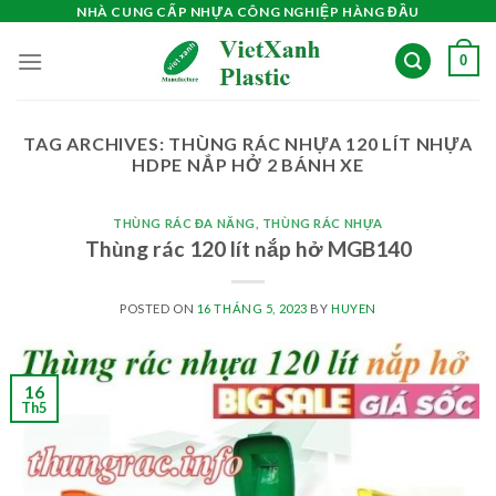
Skip
NHÀ CUNG CẤP NHỰA CÔNG NGHIỆP HÀNG ĐẦU
to
0
content
TAG ARCHIVES:
THÙNG RÁC NHỰA 120 LÍT NHỰA
HDPE NẮP HỞ 2 BÁNH XE
THÙNG RÁC ĐA NĂNG
,
THÙNG RÁC NHỰA
Thùng rác 120 lít nắp hở MGB140
POSTED ON
16 THÁNG 5, 2023
BY
HUYEN
16
Th5