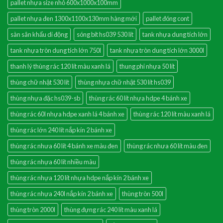
pallet nhựa size nhỏ 600x1000x100mm
pallet nhựa đen 1300x1100x130mm hàng mới
pallet đóng cont
sàn sân khấu di động
sóng bít hs039 530 lít
tank nhựa dung tích lớn
tank nhựa tròn dung tích lớn 750l
tank nhựa tròn dung tích lớn 3000l
thanh lý thùng rác 120 lít màu xanh lá
thung phi nhựa 50 lít
thùng chữ nhật 530 lít
thùng nhựa chữ nhật 530 lít hs039
thùng nhựa đặc hs039-sb
thùng rác 60 lít nhựa hdpe 4 bánh xe
thùng rác 60l nhựa hdpe xanh lá 4 bánh xe
thùng rác 120 lít màu xanh lá
thùng rác lớn 240 lít nắp kín 2 bánh xe
thùng rác nhưa 60 lít 4 bánh xe màu đen
thùng rác nhưa 60 lít màu đen
thùng rác nhựa 60 lít nhiều màu
thùng rác nhựa 120 lít nhựa hdpe nắp kín 2 bánh xe
thùng rác nhựa 240l nắp kín 2 bánh xe
thùng tròn 500l
thùng tròn 2000l
thùng đựng rác 240 lít màu xanh lá