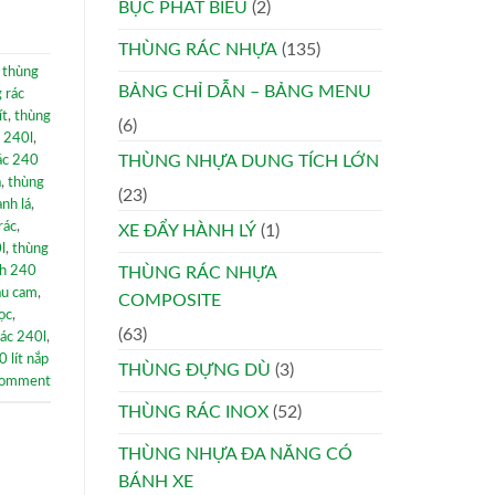
BỤC PHÁT BIỂU
(2)
THÙNG RÁC NHỰA
(135)
,
thùng
BẢNG CHỈ DẪN – BẢNG MENU
 rác
ít
,
thùng
(6)
n 240l
,
THÙNG NHỰA DUNG TÍCH LỚN
ác 240
á
,
thùng
(23)
anh lá
,
rác
,
XE ĐẨY HÀNH LÝ
(1)
l
,
thùng
nh 240
THÙNG RÁC NHỰA
àu cam
,
COMPOSITE
ọc
,
(63)
rác 240l
,
 lít nắp
THÙNG ĐỰNG DÙ
(3)
comment
THÙNG RÁC INOX
(52)
THÙNG NHỰA ĐA NĂNG CÓ
BÁNH XE