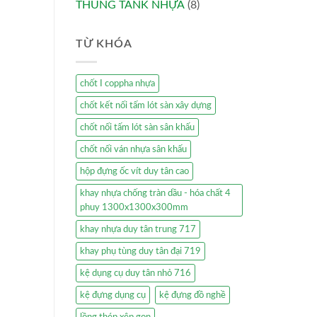
THÙNG TANK NHỰA
(8)
TỪ KHÓA
chốt I coppha nhựa
chốt kết nối tấm lót sàn xây dựng
chốt nối tấm lót sàn sân khấu
chốt nối ván nhựa sân khấu
hộp đựng ốc vít duy tân cao
khay nhựa chống tràn dầu - hóa chất 4
phuy 1300x1300x300mm
khay nhựa duy tân trung 717
khay phụ tùng duy tân đại 719
kệ dụng cụ duy tân nhỏ 716
kệ đựng dụng cụ
kệ đựng đồ nghề
lồng thép xêp gọn