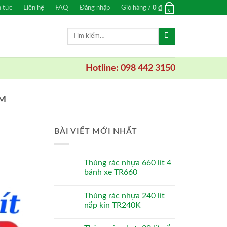
n tức
Liên hệ
FAQ
Đăng nhập
Giỏ hàng /
0
₫
0
Tìm
kiếm:
Hotline: 098 442 3150
AM
BÀI VIẾT MỚI NHẤT
Thùng rác nhựa 660 lít 4
bánh xe TR660
Thùng rác nhựa 240 lít
nắp kín TR240K