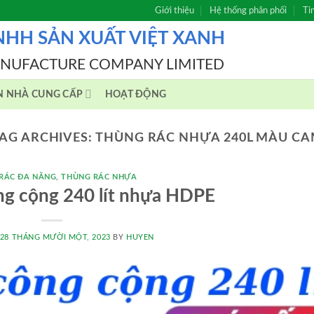
Giới thiệu
Hệ thống phân phối
Ti
NHH SẢN XUẤT VIỆT XANH
ANUFACTURE COMPANY LIMITED
N NHÀ CUNG CẤP
HOẠT ĐỘNG
AG ARCHIVES:
THÙNG RÁC NHỰA 240L MÀU C
RÁC ĐA NĂNG
,
THÙNG RÁC NHỰA
ng cộng 240 lít nhựa HDPE
28 THÁNG MƯỜI MỘT, 2023
BY
HUYEN