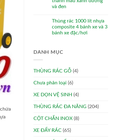
thanh màu xanh dương
và đen
Thùng rác 1000 lít nhựa
composite 4 bánh xe và 3
bánh xe đặc/hơi
DANH MỤC
THÙNG RÁC GỖ
(4)
Chưa phân loại
(6)
XE DỌN VỆ SINH
(4)
THÙNG RÁC ĐA NĂNG
(204)
 chứa
hựa
CỘT CHẮN INOX
(8)
XE ĐẨY RÁC
(65)