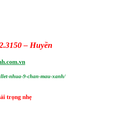
42.3150 – Huyền
nh.com.vn
allet-nhua-9-chan-mau-xanh/
tải trọng nhẹ