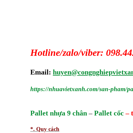
Hotline/zalo/viber: 098.4
Email:
huyen@congnghiepvietxa
https://nhuavietxanh.com/san-pham/p
Pallet nhựa 9 chân
–
Pallet cốc
– 
*. Quy cách