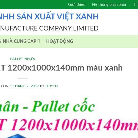
Giới thiệu
Hệ thống phân phối
Ti
NHH SẢN XUẤT VIỆT XANH
ANUFACTURE COMPANY LIMITED
N NHÀ CUNG CẤP
HOẠT ĐỘNG
PALLET NHỰA
n KT 1200x1000x140mm màu xanh
D ON
1 THÁNG 7, 2019
BY
HUYEN