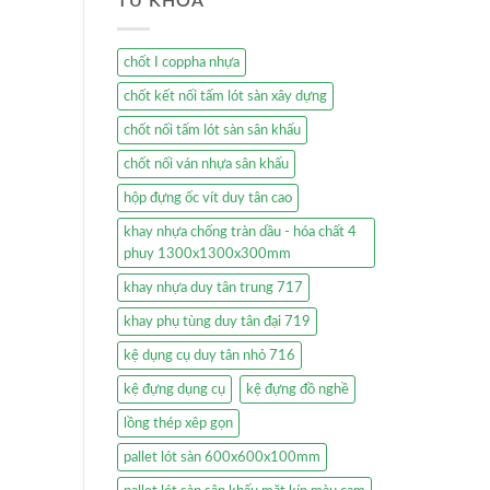
TỪ KHÓA
chốt I coppha nhựa
chốt kết nối tấm lót sàn xây dựng
chốt nối tấm lót sàn sân khấu
chốt nối ván nhựa sân khấu
hộp đựng ốc vít duy tân cao
khay nhựa chống tràn dầu - hóa chất 4
phuy 1300x1300x300mm
khay nhựa duy tân trung 717
khay phụ tùng duy tân đại 719
kệ dụng cụ duy tân nhỏ 716
kệ đựng dụng cụ
kệ đựng đồ nghề
lồng thép xêp gọn
pallet lót sàn 600x600x100mm