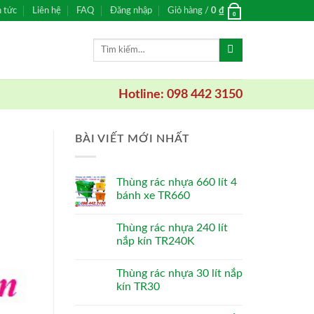
n tức
Liên hệ
FAQ
Đăng nhập
Giỏ hàng /
0
₫
0
Tìm
kiếm:
Hotline: 098 442 3150
BÀI VIẾT MỚI NHẤT
Thùng rác nhựa 660 lít 4
bánh xe TR660
Thùng rác nhựa 240 lít
nắp kín TR240K
Thùng rác nhựa 30 lít nắp
kín TR30