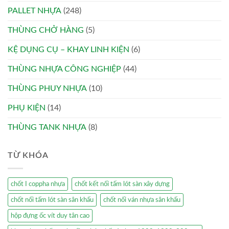
PALLET NHỰA
(248)
THÙNG CHỞ HÀNG
(5)
KỆ DỤNG CỤ – KHAY LINH KIỆN
(6)
THÙNG NHỰA CÔNG NGHIỆP
(44)
THÙNG PHUY NHỰA
(10)
PHỤ KIỆN
(14)
THÙNG TANK NHỰA
(8)
TỪ KHÓA
chốt I coppha nhựa
chốt kết nối tấm lót sàn xây dựng
chốt nối tấm lót sàn sân khấu
chốt nối ván nhựa sân khấu
hộp đựng ốc vít duy tân cao