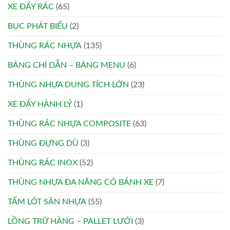
XE ĐẨY RÁC
(65)
BỤC PHÁT BIỂU
(2)
THÙNG RÁC NHỰA
(135)
BẢNG CHỈ DẪN – BẢNG MENU
(6)
THÙNG NHỰA DUNG TÍCH LỚN
(23)
XE ĐẨY HÀNH LÝ
(1)
THÙNG RÁC NHỰA COMPOSITE
(63)
THÙNG ĐỰNG DÙ
(3)
THÙNG RÁC INOX
(52)
THÙNG NHỰA ĐA NĂNG CÓ BÁNH XE
(7)
TẤM LÓT SÀN NHỰA
(55)
LỒNG TRỮ HÀNG – PALLET LƯỚI
(3)