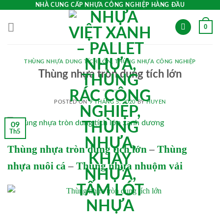
Skip
NHÀ CUNG CẤP NHỰA CÔNG NGHIỆP HÀNG ĐẦU
to
0
content
THÙNG NHỰA DUNG TÍCH LỚN
,
THÙNG NHỰA CÔNG NGHIỆP
Thùng nhựa tròn dung tích lớn
POSTED ON
9 THÁNG 5, 2020
BY
HUYEN
09
Th5
Thùng nhựa tròn dung tích lớn
–
Thùng
nhựa nuôi cá
–
Thùng nhựa nhuộm vải