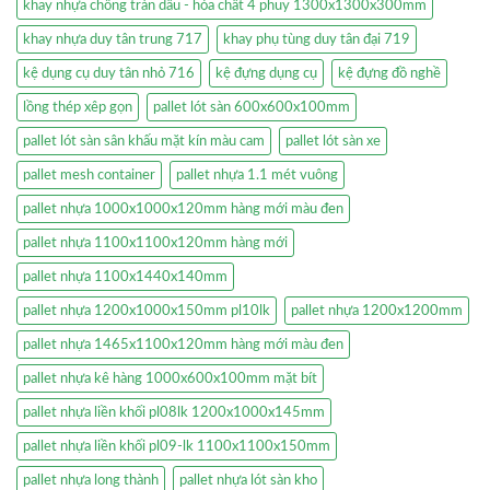
khay nhựa chống tràn dầu - hóa chất 4 phuy 1300x1300x300mm
khay nhựa duy tân trung 717
khay phụ tùng duy tân đại 719
kệ dụng cụ duy tân nhỏ 716
kệ đựng dụng cụ
kệ đựng đồ nghề
lồng thép xêp gọn
pallet lót sàn 600x600x100mm
pallet lót sàn sân khấu mặt kín màu cam
pallet lót sàn xe
pallet mesh container
pallet nhựa 1.1 mét vuông
pallet nhựa 1000x1000x120mm hàng mới màu đen
pallet nhựa 1100x1100x120mm hàng mới
pallet nhựa 1100x1440x140mm
pallet nhựa 1200x1000x150mm pl10lk
pallet nhựa 1200x1200mm
pallet nhựa 1465x1100x120mm hàng mới màu đen
pallet nhựa kê hàng 1000x600x100mm mặt bít
pallet nhựa liền khối pl08lk 1200x1000x145mm
pallet nhựa liền khối pl09-lk 1100x1100x150mm
pallet nhựa long thành
pallet nhựa lót sàn kho