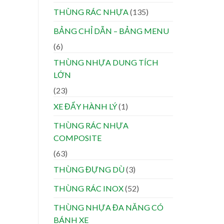
THÙNG RÁC NHỰA
(135)
BẢNG CHỈ DẪN – BẢNG MENU
(6)
THÙNG NHỰA DUNG TÍCH
LỚN
(23)
XE ĐẨY HÀNH LÝ
(1)
THÙNG RÁC NHỰA
COMPOSITE
(63)
THÙNG ĐỰNG DÙ
(3)
THÙNG RÁC INOX
(52)
THÙNG NHỰA ĐA NĂNG CÓ
BÁNH XE