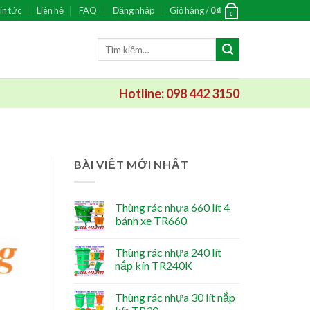
in tức
Liên hệ
FAQ
Đăng nhập
Giỏ hàng /
0
₫
0
Tìm
kiếm:
Hotline: 098 442 3150
BÀI VIẾT MỚI NHẤT
Thùng rác nhựa 660 lít 4
bánh xe TR660
Thùng rác nhựa 240 lít
nắp kín TR240K
Thùng rác nhựa 30 lít nắp