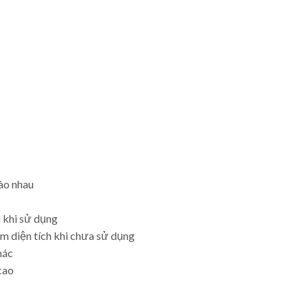
ào nhau
n khi sử dụng
ệm diện tích khi chưa sử dụng
hác
 cao