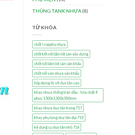
THÙNG TANK NHỰA
(8)
TỪ KHÓA
chốt I coppha nhựa
chốt kết nối tấm lót sàn xây dựng
chốt nối tấm lót sàn sân khấu
chốt nối ván nhựa sân khấu
hộp đựng ốc vít duy tân cao
khay nhựa chống tràn dầu - hóa chất 4
phuy 1300x1300x300mm
khay nhựa duy tân trung 717
khay phụ tùng duy tân đại 719
kệ dụng cụ duy tân nhỏ 716