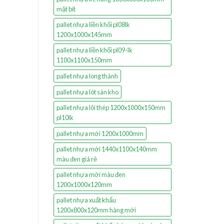
mặt bít
pallet nhựa liền khối pl08lk
1200x1000x145mm
pallet nhựa liền khối pl09-lk
1100x1100x150mm
pallet nhựa long thành
pallet nhựa lót sàn kho
pallet nhựa lõi thép 1200x1000x150mm
pl10lk
pallet nhựa mới 1200x1000mm
pallet nhựa mới 1440x1100x140mm
màu đen giá rẻ
pallet nhựa mới màu đen
1200x1000x120mm
pallet nhựa xuất khẩu
1200x800x120mm hàng mới