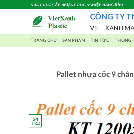
Skip
NHÀ CUNG CẤP NHỰA CÔNG NGHIỆP HÀNG ĐẦU
to
CÔNG TY T
content
VIET XANH M
TRANG CHỦ
SẢN PHẨM
TIN TỨC
THÔNG T
Pallet nhựa cốc 9 c
24
Th12