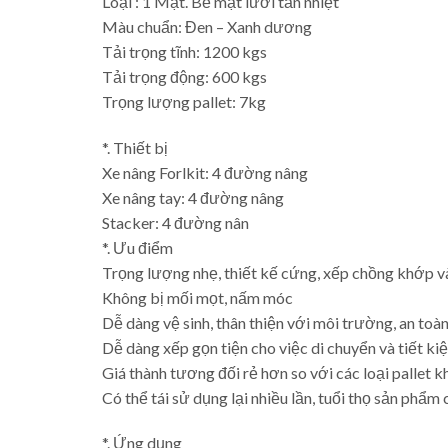
Loại : 1 Mặt. Bề mặt lưới tản nhiệt
Màu chuẩn: Đen – Xanh dương
Tải trọng tĩnh: 1200 kgs
Tải trọng động: 600 kgs
Trọng lượng pallet: 7kg
*. Thiết bị
Xe nâng Forlkit: 4 đường nâng
Xe nâng tay: 4 đường nâng
Stacker: 4 đường nân
*. Ưu điểm
Trọng lượng nhẹ, thiết kế cứng, xếp chồng khớp v
Không bị mối mọt, nấm móc
Dễ dàng vệ sinh, thân thiện với môi trường, an toà
Dễ dàng xếp gọn tiện cho việc di chuyển và tiết ki
Giá thành tương đối rẻ hơn so với các loại pallet k
Có thể tái sử dụng lại nhiều lần, tuổi thọ sản phẩm
*. Ứng dụng