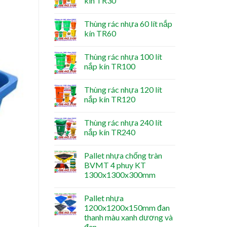
kín TR30
Thùng rác nhựa 60 lít nắp
kín TR60
Thùng rác nhựa 100 lít
nắp kín TR100
Thùng rác nhựa 120 lít
nắp kín TR120
Thùng rác nhựa 240 lít
nắp kín TR240
Pallet nhựa chống tràn
BVMT 4 phuy KT
1300x1300x300mm
Pallet nhựa
1200x1200x150mm đan
thanh màu xanh dương và
đen