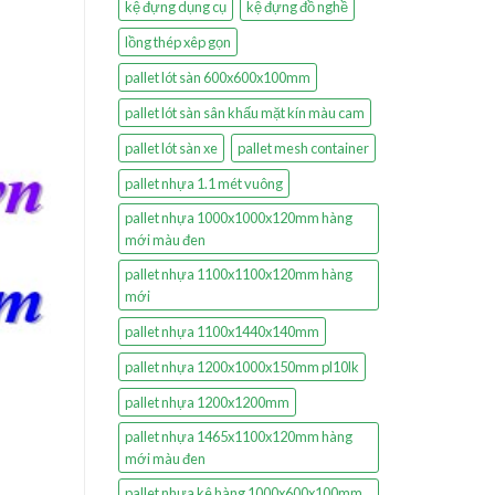
kệ đựng dụng cụ
kệ đựng đồ nghề
lồng thép xêp gọn
pallet lót sàn 600x600x100mm
pallet lót sàn sân khấu mặt kín màu cam
pallet lót sàn xe
pallet mesh container
pallet nhựa 1.1 mét vuông
pallet nhựa 1000x1000x120mm hàng
mới màu đen
pallet nhựa 1100x1100x120mm hàng
mới
pallet nhựa 1100x1440x140mm
pallet nhựa 1200x1000x150mm pl10lk
pallet nhựa 1200x1200mm
pallet nhựa 1465x1100x120mm hàng
mới màu đen
pallet nhựa kê hàng 1000x600x100mm