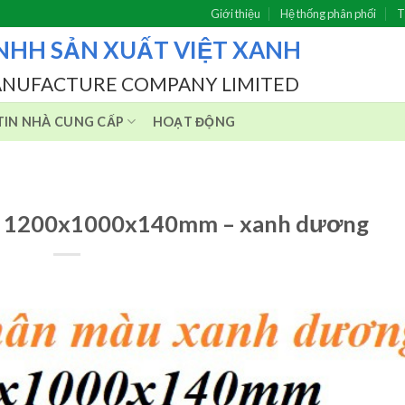
Giới thiệu
Hệ thống phân phối
T
NHH SẢN XUẤT VIỆT XANH
ANUFACTURE COMPANY LIMITED
IN NHÀ CUNG CẤP
HOẠT ĐỘNG
hân 1200x1000x140mm – xanh dương