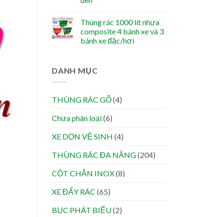
Thùng rác 1000 lít nhựa
composite 4 bánh xe và 3
bánh xe đặc/hơi
DANH MỤC
THÙNG RÁC GỖ
(4)
Chưa phân loại
(6)
XE DỌN VỆ SINH
(4)
THÙNG RÁC ĐA NĂNG
(204)
CỘT CHẮN INOX
(8)
XE ĐẨY RÁC
(65)
BỤC PHÁT BIỂU
(2)