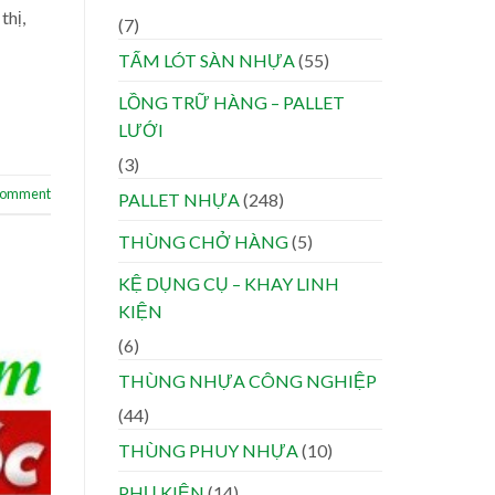
thị,
(7)
TẤM LÓT SÀN NHỰA
(55)
LỒNG TRỮ HÀNG – PALLET
LƯỚI
(3)
 comment
PALLET NHỰA
(248)
THÙNG CHỞ HÀNG
(5)
KỆ DỤNG CỤ – KHAY LINH
KIỆN
(6)
THÙNG NHỰA CÔNG NGHIỆP
(44)
THÙNG PHUY NHỰA
(10)
PHỤ KIỆN
(14)