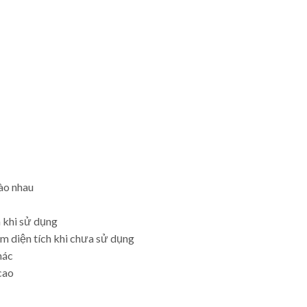
ào nhau
n khi sử dụng
ệm diện tích khi chưa sử dụng
hác
 cao