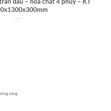
tràn dầu – hóa chất 4 phuy – KT
00x1300x300mm
đường nâng