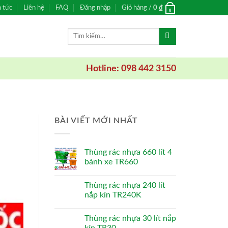
n tức
Liên hệ
FAQ
Đăng nhập
Giỏ hàng /
0
₫
0
Tìm
kiếm:
Hotline: 098 442 3150
BÀI VIẾT MỚI NHẤT
Thùng rác nhựa 660 lít 4
bánh xe TR660
Thùng rác nhựa 240 lít
nắp kín TR240K
Thùng rác nhựa 30 lít nắp
kín TR30