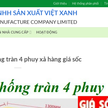
Giới thiệu
Hệ thống phân phối
Ti
NHH SẢN XUẤT VIỆT XANH
ANUFACTURE COMPANY LIMITED
N NHÀ CUNG CẤP
HOẠT ĐỘNG
g tràn 4 phuy xả hàng giá sốc