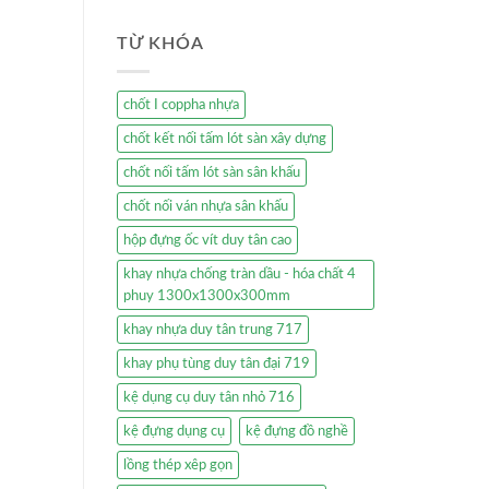
TỪ KHÓA
chốt I coppha nhựa
chốt kết nối tấm lót sàn xây dựng
chốt nối tấm lót sàn sân khấu
chốt nối ván nhựa sân khấu
hộp đựng ốc vít duy tân cao
khay nhựa chống tràn dầu - hóa chất 4
phuy 1300x1300x300mm
khay nhựa duy tân trung 717
khay phụ tùng duy tân đại 719
kệ dụng cụ duy tân nhỏ 716
kệ đựng dụng cụ
kệ đựng đồ nghề
lồng thép xêp gọn