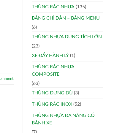
THÙNG RÁC NHỰA
(135)
BẢNG CHỈ DẪN – BẢNG MENU
(6)
THÙNG NHỰA DUNG TÍCH LỚN
(23)
XE ĐẨY HÀNH LÝ
(1)
THÙNG RÁC NHỰA
COMPOSITE
comment
(63)
THÙNG ĐỰNG DÙ
(3)
THÙNG RÁC INOX
(52)
THÙNG NHỰA ĐA NĂNG CÓ
BÁNH XE
(7)