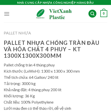
Skip
NHÀ CUNG CẤP NHỰA CÔNG NGHIỆP HÀNG ĐẦU
to
0
content
PALLET NHỰA
PALLET NHỰA CHỐNG TRÀN ĐẦU
VÀ HÓA CHẤT 4 PHUY – KT
1300X1300X300MM
Pallet chống tràn 4 thùng phuy
Kích thước (LxWxH): 1300 x 1300 x 300 mm
Thể tích chứa: 64 Gallon/ 240 lít
Tải trọng: 3000 kg
Khả năng đặt: 4 thùng phuy 200 lít
Khối lượng: 36 Kg
Chất liệu: 100% Polyethylene
Lưới màu đen có thể tháo rời, dễ vệ sinh