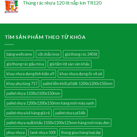
Thùng rác nhựa 120 lít nắp kín TR120
TÌM SẢN PHẨM THEO TỪ KHÓA
bảng wellcome
cột chắn inox
giá thùng rác 240 lít
giá thùng rác gấu misa
giá tấm lót sàn sân khấu
khay nhựa đựng linh kiện a9
khay nhựa đựng ốc vít a6
khay phụ tùng 717
pallet liền khối pl16lk 1200x1200x150mm
pallet nhựa 1100x1100x150mm
pallet nhựa 1200x1200x150mm hàng mới màu xanh
pallet nhựa kê hàng giá rẻ
pallet nhựa pl16lk
pallet nhựa xuất khẩu 1100x1100x125mm hàng mới màu đen
phuy nhựa
tank nhựa 500l
thùng giao hàng loại đại