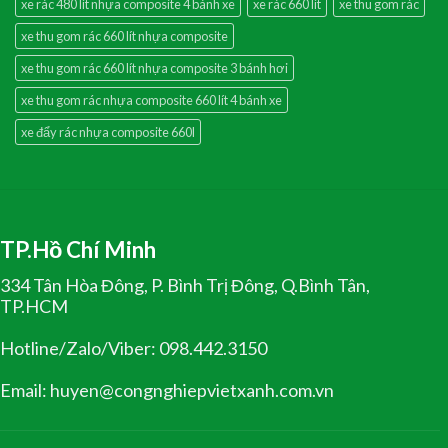
xe rác 480 lít nhựa composite 4 bánh xe
xe rác 660 lít
xe thu gom rác
xe thu gom rác 660 lít nhựa composite
xe thu gom rác 660 lít nhựa composite 3 bánh hơi
xe thu gom rác nhựa composite 660 lít 4 bánh xe
xe đẩy rác nhựa composite 660l
TP.Hồ Chí Minh
334 Tân Hòa Đông, P. Bình Trị Đông, Q.Bình Tân,
TP.HCM
Hotline/Zalo/Viber: 098.442.3150
Email: huyen@congnghiepvietxanh.com.vn