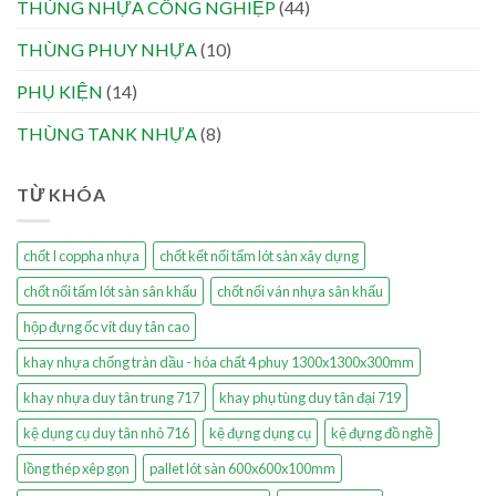
THÙNG NHỰA CÔNG NGHIỆP
(44)
THÙNG PHUY NHỰA
(10)
PHỤ KIỆN
(14)
THÙNG TANK NHỰA
(8)
TỪ KHÓA
chốt I coppha nhựa
chốt kết nối tấm lót sàn xây dựng
chốt nối tấm lót sàn sân khấu
chốt nối ván nhựa sân khấu
hộp đựng ốc vít duy tân cao
khay nhựa chống tràn dầu - hóa chất 4 phuy 1300x1300x300mm
khay nhựa duy tân trung 717
khay phụ tùng duy tân đại 719
kệ dụng cụ duy tân nhỏ 716
kệ đựng dụng cụ
kệ đựng đồ nghề
lồng thép xêp gọn
pallet lót sàn 600x600x100mm