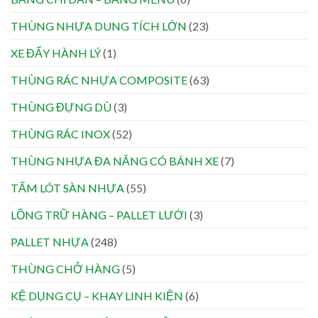
THÙNG NHỰA DUNG TÍCH LỚN
(23)
XE ĐẨY HÀNH LÝ
(1)
THÙNG RÁC NHỰA COMPOSITE
(63)
THÙNG ĐỰNG DÙ
(3)
THÙNG RÁC INOX
(52)
THÙNG NHỰA ĐA NĂNG CÓ BÁNH XE
(7)
TẤM LÓT SÀN NHỰA
(55)
LỒNG TRỮ HÀNG – PALLET LƯỚI
(3)
PALLET NHỰA
(248)
THÙNG CHỞ HÀNG
(5)
KỆ DỤNG CỤ – KHAY LINH KIỆN
(6)