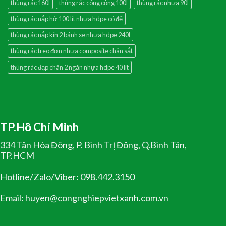
thùng rác 160l
thùng rác công cộng 100l
thùng rác nhựa 90l
thùng rác nắp hở 100 lít nhựa hdpe có đế
thùng rác nắp kín 2 bánh xe nhựa hdpe 240l
thùng rác treo đơn nhựa composite chân sắt
thùng rác đạp chân 2 ngăn nhựa hdpe 40 lít
TP.Hồ Chí Minh
334 Tân Hòa Đông, P. Bình Trị Đông, Q.Bình Tân,
TP.HCM
Hotline/Zalo/Viber: 098.442.3150
Email: huyen@congnghiepvietxanh.com.vn