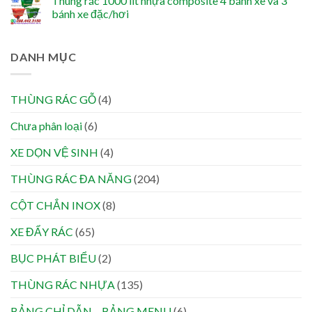
Thùng rác 1000 lít nhựa composite 4 bánh xe và 3
bánh xe đặc/hơi
DANH MỤC
THÙNG RÁC GỖ
(4)
Chưa phân loại
(6)
XE DỌN VỆ SINH
(4)
THÙNG RÁC ĐA NĂNG
(204)
CỘT CHẮN INOX
(8)
XE ĐẨY RÁC
(65)
BỤC PHÁT BIỂU
(2)
THÙNG RÁC NHỰA
(135)
BẢNG CHỈ DẪN – BẢNG MENU
(6)