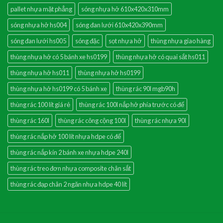
pallet nhựa mặt phẳng
sóng nhựa hở 610x420x310mm
sóng nhựa hở hs004
sóng đan lưới 610x420x390mm
sóng đan lưới hs005
sóng đặc
sọt nhựa hở
thùng nhựa giao hàng
thùng nhựa hở có 5 bánh xe hs0199
thùng nhựa hở có quai sắt hs011
thùng nhựa hở hs011
thùng nhựa hở hs0199
thùng nhựa hở hs0199 có 5 bánh xe
thùng rác 90l mgb90h
thùng rác 100 lít giá rẻ
thùng rác 100l nắp hở phía trước có đế
thùng rác 160l
thùng rác công cộng 100l
thùng rác nhựa 90l
thùng rác nắp hở 100 lít nhựa hdpe có đế
thùng rác nắp kín 2 bánh xe nhựa hdpe 240l
thùng rác treo đơn nhựa composite chân sắt
thùng rác đạp chân 2 ngăn nhựa hdpe 40 lít