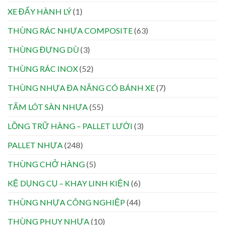
XE ĐẨY HÀNH LÝ
(1)
THÙNG RÁC NHỰA COMPOSITE
(63)
THÙNG ĐỰNG DÙ
(3)
THÙNG RÁC INOX
(52)
THÙNG NHỰA ĐA NĂNG CÓ BÁNH XE
(7)
TẤM LÓT SÀN NHỰA
(55)
LỒNG TRỮ HÀNG – PALLET LƯỚI
(3)
PALLET NHỰA
(248)
THÙNG CHỞ HÀNG
(5)
KỆ DỤNG CỤ – KHAY LINH KIỆN
(6)
THÙNG NHỰA CÔNG NGHIỆP
(44)
THÙNG PHUY NHỰA
(10)