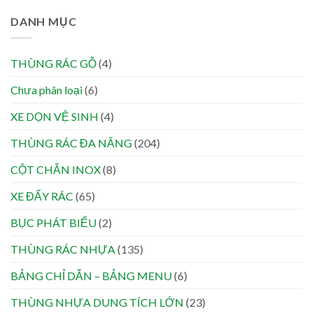
DANH MỤC
THÙNG RÁC GỖ
(4)
Chưa phân loại
(6)
XE DỌN VỆ SINH
(4)
THÙNG RÁC ĐA NĂNG
(204)
CỘT CHẮN INOX
(8)
XE ĐẨY RÁC
(65)
BỤC PHÁT BIỂU
(2)
THÙNG RÁC NHỰA
(135)
BẢNG CHỈ DẪN – BẢNG MENU
(6)
THÙNG NHỰA DUNG TÍCH LỚN
(23)