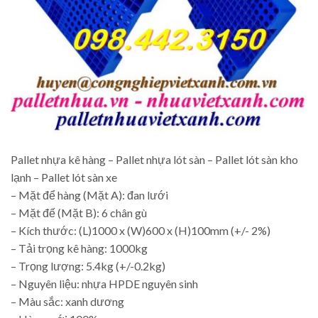
Pallet nhựa kê hàng – Pallet nhựa lót sàn – Pallet lót sàn kho
lạnh – Pallet lót sàn xe
– Mặt để hàng (Mặt A): đan lưới
– Mặt đế (Mặt B): 6 chân gù
– Kích thước: (L)1000 x (W)600 x (H)100mm (+/- 2%)
– Tải trọng kê hàng: 1000kg
– Trọng lượng: 5.4kg (+/-0.2kg)
– Nguyên liệu: nhựa HPDE nguyên sinh
– Màu sắc: xanh dương