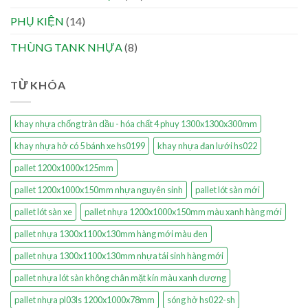
PHỤ KIỆN
(14)
THÙNG TANK NHỰA
(8)
TỪ KHÓA
khay nhựa chống tràn dầu - hóa chất 4 phuy 1300x1300x300mm
khay nhựa hở có 5 bánh xe hs0199
khay nhựa đan lưới hs022
pallet 1200x1000x125mm
pallet 1200x1000x150mm nhựa nguyên sinh
pallet lót sàn mới
pallet lót sàn xe
pallet nhựa 1200x1000x150mm màu xanh hàng mới
pallet nhựa 1300x1100x130mm hàng mới màu đen
pallet nhựa 1300x1100x130mm nhựa tái sinh hàng mới
pallet nhựa lót sàn không chân mặt kín màu xanh dương
pallet nhựa pl03ls 1200x1000x78mm
sóng hở hs022-sh