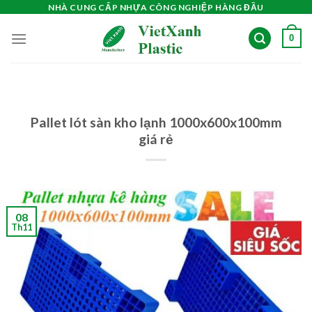
Skip
NHÀ CUNG CẤP NHỰA CÔNG NGHIỆP HÀNG ĐẦU
to
0
content
Pallet lót sàn kho lạnh 1000x600x100mm
giá rẻ
08
Th11