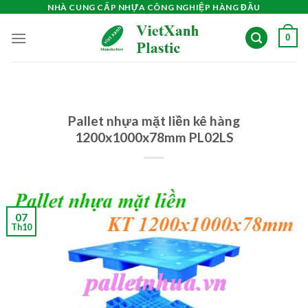
Skip
NHÀ CUNG CẤP NHỰA CÔNG NGHIỆP HÀNG ĐẦU
to
0
content
Pallet nhựa mặt liền kê hàng
1200x1000x78mm PL02LS
07
Th10