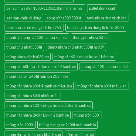
pallet nhựa đen 1300x1100x130mm hàng mới
pallet đóng cont
sàn sân khấu di động
sóng bít hs039 530 lít
tank nhựa dung tích lớn
tank nhựa tròn dung tích lớn 750l
tank nhựa tròn dung tích lớn 3000l
thanh lý thùng rác 120 lít màu xanh lá
thung phi nhựa 50 lít
thùng chữ nhật 530 lít
thùng nhựa chữ nhật 530 lít hs039
thùng nhựa đặc hs039-sb
thùng rác 60 lít nhựa hdpe 4 bánh xe
thùng rác 60l nhựa hdpe xanh lá 4 bánh xe
thùng rác 120 lít màu xanh lá
thùng rác lớn 240 lít nắp kín 2 bánh xe
thùng rác nhưa 60 lít 4 bánh xe màu đen
thùng rác nhưa 60 lít màu đen
thùng rác nhựa 60 lít nhiều màu
thùng rác nhựa 120 lít nhựa hdpe nắp kín 2 bánh xe
thùng rác nhựa 240l nắp kín 2 bánh xe
thùng tròn 500l
thùng tròn 2000l
thùng đựng rác 240 lít màu xanh lá
thùng đựng ô dù trong khách sạn
tấm lót sàn xe tải