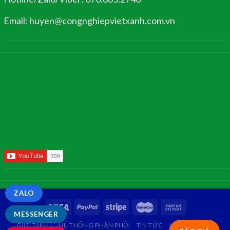
Email: huyen@congnghiepvietxanh.com.vn
ZALO
MESSENGER
GIỚI THIỆU
HỆ THỐNG PHÂN PHỐI
TIN TỨC
LIÊN HỆ
FAQ