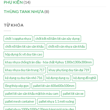
PHỤ KIỆN
(14)
THÙNG TANK NHỰA
(8)
TỪ KHÓA
chốt I coppha nhựa
chốt kết nối tấm lót sàn xây dựng
chốt nối tấm lót sàn sân khấu
chốt nối ván nhựa sân khấu
hộp đựng ốc vít duy tân cao
khay nhựa chống tràn dầu - hóa chất 4 phuy 1300x1300x300mm
khay nhựa duy tân trung 717
khay phụ tùng duy tân đại 719
kệ dụng cụ duy tân nhỏ 716
kệ đựng dụng cụ
kệ đựng đồ nghề
lồng thép xêp gọn
pallet lót sàn 600x600x100mm
pallet lót sàn sân khấu mặt kín màu cam
pallet lót sàn xe
pallet mesh container
pallet nhựa 1.1 mét vuông
pallet nhựa 1000x1000x120mm hàng mới màu đen