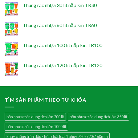
Thùng rác nhựa 30 lít nắp kín TR30
Thùng rác nhựa 60 lít nắp kín TR60
Thùng rác nhựa 100 lít nắp kín TR100
Thùng rác nhựa 120 lít nắp kín TR120
TÌM SẢN PHẨM THEO TỪ KHÓA
bồn nhựa tròn dung tích lớn 200 lít
bồn nhựa tròn dung tích lớn 350 lít
bồn nhựa tròn dung tích lớn 1000 lít
khay chống tràn dầu - hóa chất loại 1 phuy 720x720x160mm