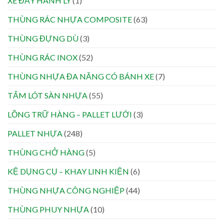
XE ĐẨY HÀNH LÝ
(1)
THÙNG RÁC NHỰA COMPOSITE
(63)
THÙNG ĐỰNG DÙ
(3)
THÙNG RÁC INOX
(52)
THÙNG NHỰA ĐA NĂNG CÓ BÁNH XE
(7)
TẤM LÓT SÀN NHỰA
(55)
LỒNG TRỮ HÀNG – PALLET LƯỚI
(3)
PALLET NHỰA
(248)
THÙNG CHỞ HÀNG
(5)
KỆ DỤNG CỤ – KHAY LINH KIỆN
(6)
THÙNG NHỰA CÔNG NGHIỆP
(44)
THÙNG PHUY NHỰA
(10)