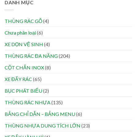
DANH MỤC
THÙNG RÁC GỖ
(4)
Chưa phân loại
(6)
XE DỌN VỆ SINH
(4)
THÙNG RÁC ĐA NĂNG
(204)
CỘT CHẮN INOX
(8)
XE ĐẨY RÁC
(65)
BỤC PHÁT BIỂU
(2)
THÙNG RÁC NHỰA
(135)
BẢNG CHỈ DẪN – BẢNG MENU
(6)
THÙNG NHỰA DUNG TÍCH LỚN
(23)