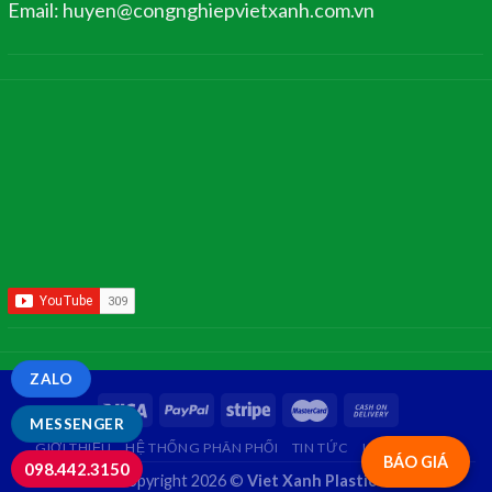
Email: huyen@congnghiepvietxanh.com.vn
ZALO
MESSENGER
GIỚI THIỆU
HỆ THỐNG PHÂN PHỐI
TIN TỨC
LIÊN HỆ
FAQ
BÁO GIÁ
098.442.3150
Copyright 2026 ©
Viet Xanh Plastic