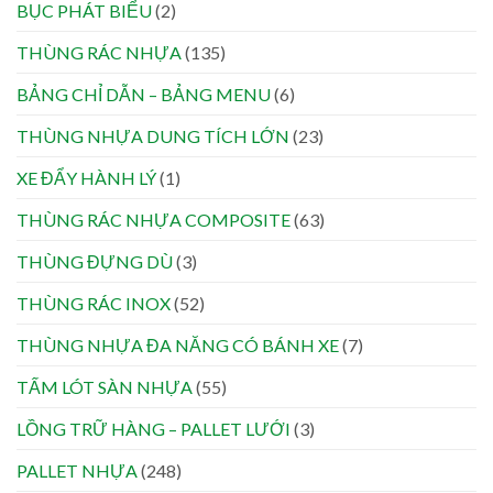
BỤC PHÁT BIỂU
(2)
THÙNG RÁC NHỰA
(135)
BẢNG CHỈ DẪN – BẢNG MENU
(6)
THÙNG NHỰA DUNG TÍCH LỚN
(23)
XE ĐẨY HÀNH LÝ
(1)
THÙNG RÁC NHỰA COMPOSITE
(63)
THÙNG ĐỰNG DÙ
(3)
THÙNG RÁC INOX
(52)
THÙNG NHỰA ĐA NĂNG CÓ BÁNH XE
(7)
TẤM LÓT SÀN NHỰA
(55)
LỒNG TRỮ HÀNG – PALLET LƯỚI
(3)
PALLET NHỰA
(248)