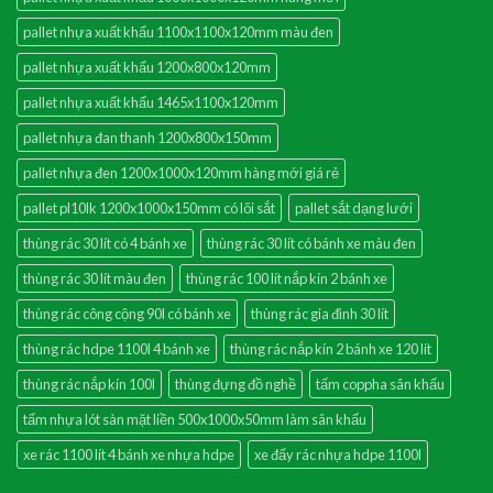
pallet nhựa xuất khẩu 1100x1100x120mm màu đen
pallet nhựa xuất khẩu 1200x800x120mm
pallet nhựa xuất khẩu 1465x1100x120mm
pallet nhựa đan thanh 1200x800x150mm
pallet nhựa đen 1200x1000x120mm hàng mới giá rẻ
pallet pl10lk 1200x1000x150mm có lõi sắt
pallet sắt dạng lưới
thùng rác 30 lít có 4 bánh xe
thùng rác 30 lít có bánh xe màu đen
thùng rác 30 lít màu đen
thùng rác 100 lít nắp kín 2 bánh xe
thùng rác công cộng 90l có bánh xe
thùng rác gia đình 30 lít
thùng rác hdpe 1100l 4 bánh xe
thùng rác nắp kín 2 bánh xe 120 lít
thùng rác nắp kín 100l
thùng đựng đồ nghề
tấm coppha sân khấu
tấm nhựa lót sàn mặt liền 500x1000x50mm làm sân khấu
xe rác 1100 lít 4 bánh xe nhựa hdpe
xe đẩy rác nhựa hdpe 1100l