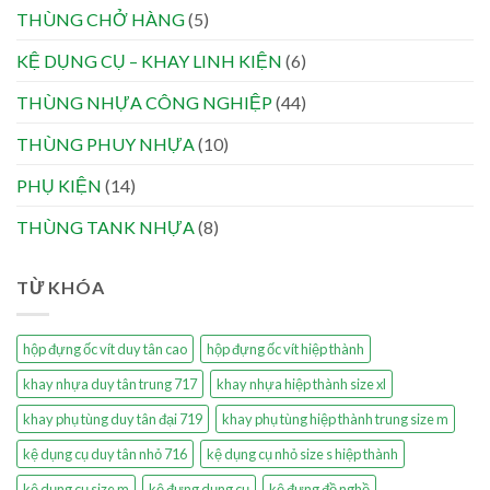
THÙNG CHỞ HÀNG
(5)
KỆ DỤNG CỤ – KHAY LINH KIỆN
(6)
THÙNG NHỰA CÔNG NGHIỆP
(44)
THÙNG PHUY NHỰA
(10)
PHỤ KIỆN
(14)
THÙNG TANK NHỰA
(8)
TỪ KHÓA
hộp đựng ốc vít duy tân cao
hộp đựng ốc vít hiệp thành
khay nhựa duy tân trung 717
khay nhựa hiệp thành size xl
khay phụ tùng duy tân đại 719
khay phụ tùng hiệp thành trung size m
kệ dụng cụ duy tân nhỏ 716
kệ dụng cụ nhỏ size s hiệp thành
kệ dụng cụ size m
kệ đựng dụng cụ
kệ đựng đồ nghề