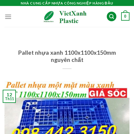
Skip
NHÀ CUNG CẤP NHỰA CÔNG NGHIỆP HÀNG ĐẦU
to
0
content
Pallet nhựa xanh 1100x1100x150mm
nguyên chất
12
Th11