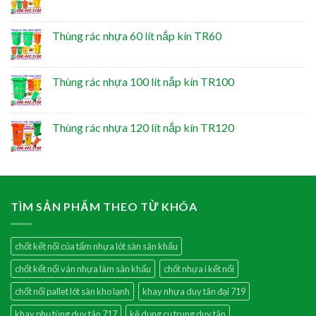
Thùng rác nhựa 60 lít nắp kín TR60
Thùng rác nhựa 100 lít nắp kín TR100
Thùng rác nhựa 120 lít nắp kín TR120
TÌM SẢN PHẨM THEO TỪ KHÓA
chốt kết nối của tấm nhựa lót sàn sân khấu
chốt kết nối ván nhựa làm sân khấu
chốt nhựa i kết nối
chốt nối pallet lót sàn kho lạnh
khay nhựa duy tân đại 719
khay phụ tùng duy tân 717
kệ dụng cụ trung duy tân