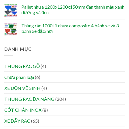
Pallet nhựa 1200x1200x150mm đan thanh màu xanh
dương và đen
Thùng rác 1000 lít nhựa composite 4 bánh xe và 3
bánh xe đặc/hơi
DANH MỤC
THÙNG RÁC GỖ
(4)
Chưa phân loại
(6)
XE DỌN VỆ SINH
(4)
THÙNG RÁC ĐA NĂNG
(204)
CỘT CHẮN INOX
(8)
XE ĐẨY RÁC
(65)