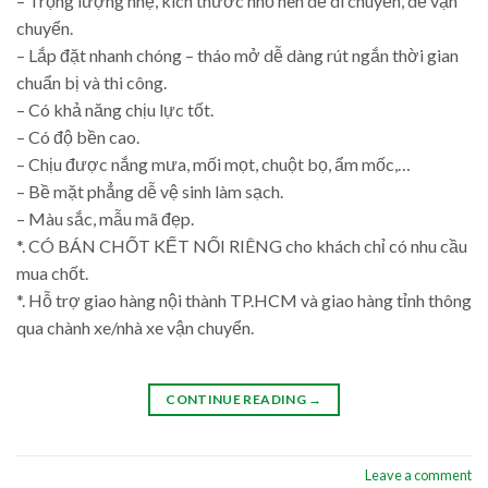
– Trọng lượng nhẹ, kích thước nhỏ nên dễ di chuyển, dễ vận
chuyển.
– Lắp đặt nhanh chóng – tháo mở dễ dàng rút ngắn thời gian
chuẩn bị và thi công.
– Có khả năng chịu lực tốt.
– Có độ bền cao.
– Chịu được nắng mưa, mối mọt, chuột bọ, ẩm mốc,…
– Bề mặt phẳng dễ vệ sinh làm sạch.
– Màu sắc, mẫu mã đẹp.
*. CÓ BÁN CHỐT KẾT NỐI RIÊNG cho khách chỉ có nhu cầu
mua chốt.
*. Hỗ trợ giao hàng nội thành TP.HCM và giao hàng tỉnh thông
qua chành xe/nhà xe vận chuyển.
CONTINUE READING
→
Leave a comment