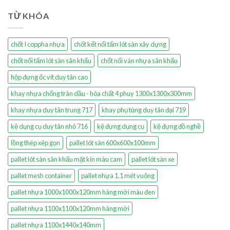
TỪ KHÓA
chốt I coppha nhựa
chốt kết nối tấm lót sàn xây dựng
chốt nối tấm lót sàn sân khấu
chốt nối ván nhựa sân khấu
hộp đựng ốc vít duy tân cao
khay nhựa chống tràn dầu - hóa chất 4 phuy 1300x1300x300mm
khay nhựa duy tân trung 717
khay phụ tùng duy tân đại 719
kệ dụng cụ duy tân nhỏ 716
kệ đựng dụng cụ
kệ đựng đồ nghề
lồng thép xêp gọn
pallet lót sàn 600x600x100mm
pallet lót sàn sân khấu mặt kín màu cam
pallet lót sàn xe
pallet mesh container
pallet nhựa 1.1 mét vuông
pallet nhựa 1000x1000x120mm hàng mới màu đen
pallet nhựa 1100x1100x120mm hàng mới
pallet nhựa 1100x1440x140mm