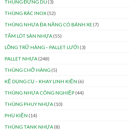
THÙNG ĐỰNG DÙ
(3)
THÙNG RÁC INOX
(52)
THÙNG NHỰA ĐA NĂNG CÓ BÁNH XE
(7)
TẤM LÓT SÀN NHỰA
(55)
LỒNG TRỮ HÀNG – PALLET LƯỚI
(3)
PALLET NHỰA
(248)
THÙNG CHỞ HÀNG
(5)
KỆ DỤNG CỤ – KHAY LINH KIỆN
(6)
THÙNG NHỰA CÔNG NGHIỆP
(44)
THÙNG PHUY NHỰA
(10)
PHỤ KIỆN
(14)
THÙNG TANK NHỰA
(8)