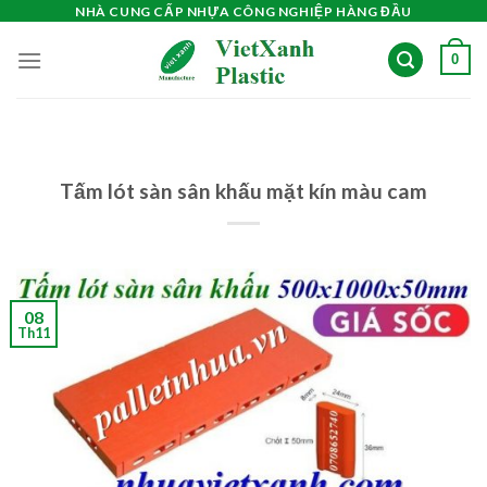
Skip
NHÀ CUNG CẤP NHỰA CÔNG NGHIỆP HÀNG ĐẦU
to
0
content
Tấm lót sàn sân khấu mặt kín màu cam
08
Th11