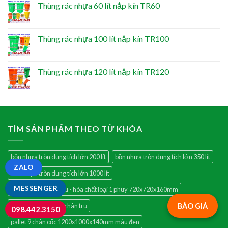
Thùng rác nhựa 60 lít nắp kín TR60
Thùng rác nhựa 100 lít nắp kín TR100
Thùng rác nhựa 120 lít nắp kín TR120
TÌM SẢN PHẨM THEO TỪ KHÓA
bồn nhựa tròn dung tích lớn 200 lít
bồn nhựa tròn dung tích lớn 350 lít
ZALO
bồn nhựa tròn dung tích lớn 1000 lít
MESSENGER
khay chống tràn dầu - hóa chất loại 1 phuy 720x720x160mm
BÁO GIÁ
khay nhựa kín có 4 chân trụ
098.442.3150
pallet 9 chân cốc 1200x1000x140mm màu đen