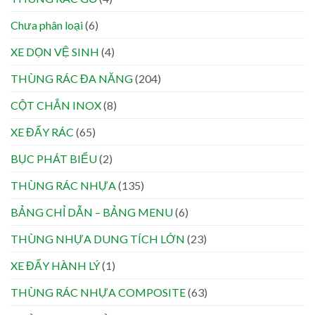
Chưa phân loại
(6)
XE DỌN VỆ SINH
(4)
THÙNG RÁC ĐA NĂNG
(204)
CỘT CHẮN INOX
(8)
XE ĐẨY RÁC
(65)
BỤC PHÁT BIỂU
(2)
THÙNG RÁC NHỰA
(135)
BẢNG CHỈ DẪN – BẢNG MENU
(6)
THÙNG NHỰA DUNG TÍCH LỚN
(23)
XE ĐẨY HÀNH LÝ
(1)
THÙNG RÁC NHỰA COMPOSITE
(63)