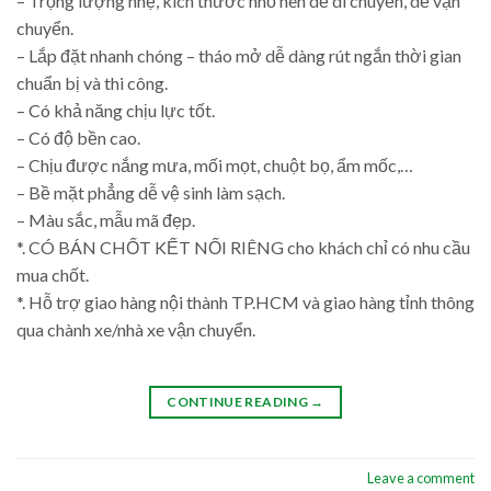
– Trọng lượng nhẹ, kích thước nhỏ nên dễ di chuyển, dễ vận
chuyển.
– Lắp đặt nhanh chóng – tháo mở dễ dàng rút ngắn thời gian
chuẩn bị và thi công.
– Có khả năng chịu lực tốt.
– Có độ bền cao.
– Chịu được nắng mưa, mối mọt, chuột bọ, ẩm mốc,…
– Bề mặt phẳng dễ vệ sinh làm sạch.
– Màu sắc, mẫu mã đẹp.
*. CÓ BÁN CHỐT KẾT NỐI RIÊNG cho khách chỉ có nhu cầu
mua chốt.
*. Hỗ trợ giao hàng nội thành TP.HCM và giao hàng tỉnh thông
qua chành xe/nhà xe vận chuyển.
CONTINUE READING
→
Leave a comment