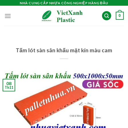
Skip
NHÀ CUNG CẤP NHỰA CÔNG NGHIỆP HÀNG ĐẦU
to
0
content
Tấm lót sàn sân khấu mặt kín màu cam
08
Th11