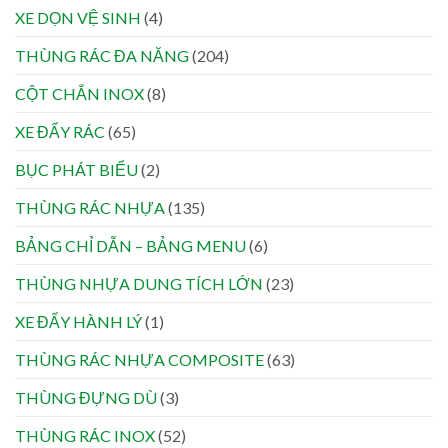
XE DỌN VỆ SINH
(4)
THÙNG RÁC ĐA NĂNG
(204)
CỘT CHẮN INOX
(8)
XE ĐẨY RÁC
(65)
BỤC PHÁT BIỂU
(2)
THÙNG RÁC NHỰA
(135)
BẢNG CHỈ DẪN – BẢNG MENU
(6)
THÙNG NHỰA DUNG TÍCH LỚN
(23)
XE ĐẨY HÀNH LÝ
(1)
THÙNG RÁC NHỰA COMPOSITE
(63)
THÙNG ĐỰNG DÙ
(3)
THÙNG RÁC INOX
(52)