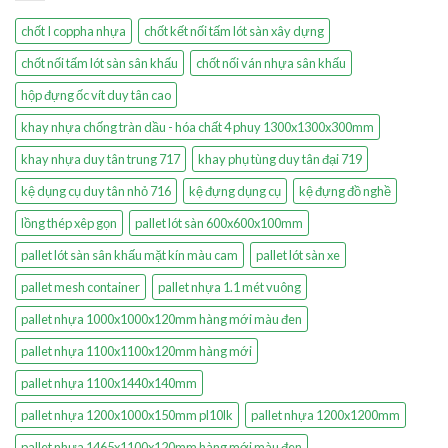
chốt I coppha nhựa
chốt kết nối tấm lót sàn xây dựng
chốt nối tấm lót sàn sân khấu
chốt nối ván nhựa sân khấu
hộp đựng ốc vít duy tân cao
khay nhựa chống tràn dầu - hóa chất 4 phuy 1300x1300x300mm
khay nhựa duy tân trung 717
khay phụ tùng duy tân đại 719
kệ dụng cụ duy tân nhỏ 716
kệ đựng dụng cụ
kệ đựng đồ nghề
lồng thép xêp gọn
pallet lót sàn 600x600x100mm
pallet lót sàn sân khấu mặt kín màu cam
pallet lót sàn xe
pallet mesh container
pallet nhựa 1.1 mét vuông
pallet nhựa 1000x1000x120mm hàng mới màu đen
pallet nhựa 1100x1100x120mm hàng mới
pallet nhựa 1100x1440x140mm
pallet nhựa 1200x1000x150mm pl10lk
pallet nhựa 1200x1200mm
pallet nhựa 1465x1100x120mm hàng mới màu đen