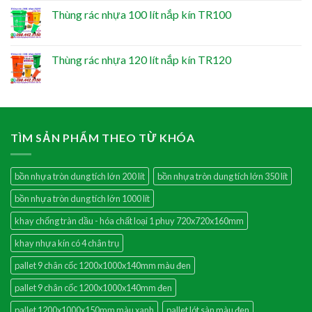
Thùng rác nhựa 100 lít nắp kín TR100
Thùng rác nhựa 120 lít nắp kín TR120
TÌM SẢN PHẨM THEO TỪ KHÓA
bồn nhựa tròn dung tích lớn 200 lít
bồn nhựa tròn dung tích lớn 350 lít
bồn nhựa tròn dung tích lớn 1000 lít
khay chống tràn dầu - hóa chất loại 1 phuy 720x720x160mm
khay nhựa kín có 4 chân trụ
pallet 9 chân cốc 1200x1000x140mm màu đen
pallet 9 chân cốc 1200x1000x140mm đen
pallet 1200x1000x150mm màu xanh
pallet lót sàn màu đen