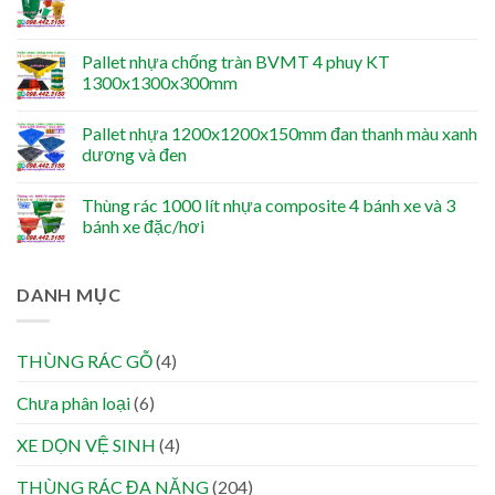
Pallet nhựa chống tràn BVMT 4 phuy KT
1300x1300x300mm
Pallet nhựa 1200x1200x150mm đan thanh màu xanh
dương và đen
Thùng rác 1000 lít nhựa composite 4 bánh xe và 3
bánh xe đặc/hơi
DANH MỤC
THÙNG RÁC GỖ
(4)
Chưa phân loại
(6)
XE DỌN VỆ SINH
(4)
THÙNG RÁC ĐA NĂNG
(204)