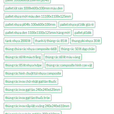
pallet lót sàn 1000x600x100mm màu đen
pallet nhựa mới màu đen 11100x1100x125mm
pallet nhựa pl04ls 100x600x100mm
pallet nhựa pl16lk giá rẻ
pallet nhựa đen 1100x1100x125mm hàng mới
pallet pl16lk
tank nhựa 2000 lít
thanh lý thùng rác 85 lít
thung phi nhựa 30 lít
thùng chứa rác nhựa composite 660l
thùng rác 50 lít đạp chân
thùng rác 60 lít màu trắng
thùng rác 60 lít màu vàng
thùng rác 85 lít nhựa hdpe
thùng rác composite hình con vật
thùng rác hình chuột túi nhựa composite
thùng rác inox chữ nhật gạt tàn thuốc
thùng rác inox gạt tàn 240x240x620mm
thùng rác inox gạt tàn thuốc tròn
thùng rác inox nắp lật vuông 240x240x610mm
thùng rác inox tròn gạt tàn 300x610mm