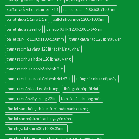
kệ đựng ốc vít duy tân lớn 718
pallet lót sàn 600x600x100mm
pallet nhựa 1.1m x 1.1m
pallet nhựa mới 1200x1000mm
pallet nhựa size nhỏ
pallet pl08-lk 1200x1000x145mm
pallet pl09-lk 1100x1100x150mm
thùng chứa rác 120 lít màu đen
thùng rác màu vàng 120 lít rác thải nguy hại
thùng rác nhựa hdpe 120 lít màu vàng
thùng rác nhựa nắp bập bênh 9 lít
thùng rác nhựa nắp bập bênh đại 67 lít
thùng rác nhựa nắp đẩy
thùng rác nắp lật duy tân trung
thùng rác nắp lật đại
thùng rác nắp đẩy trung 22 lít
tấm lót sàn chuồng mèo
tấm lót sàn không chân mặt bít màu xanh dương
tấm lót sàn mặt lưới xanh nguyên sinh
tấm nhựa lót sàn 600x1000x35mm
tấm nhựa lót sàn không chân mặt lưới nhựa nguyên sinh