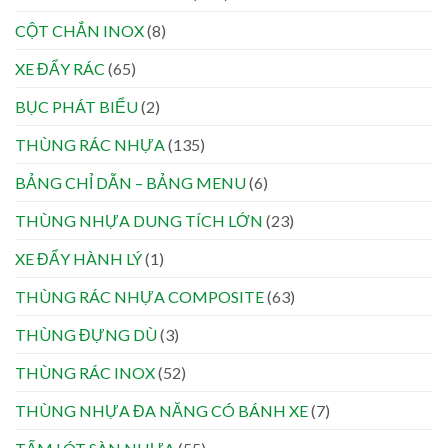
CỘT CHẮN INOX
(8)
XE ĐẨY RÁC
(65)
BỤC PHÁT BIỂU
(2)
THÙNG RÁC NHỰA
(135)
BẢNG CHỈ DẪN – BẢNG MENU
(6)
THÙNG NHỰA DUNG TÍCH LỚN
(23)
XE ĐẨY HÀNH LÝ
(1)
THÙNG RÁC NHỰA COMPOSITE
(63)
THÙNG ĐỰNG DÙ
(3)
THÙNG RÁC INOX
(52)
THÙNG NHỰA ĐA NĂNG CÓ BÁNH XE
(7)