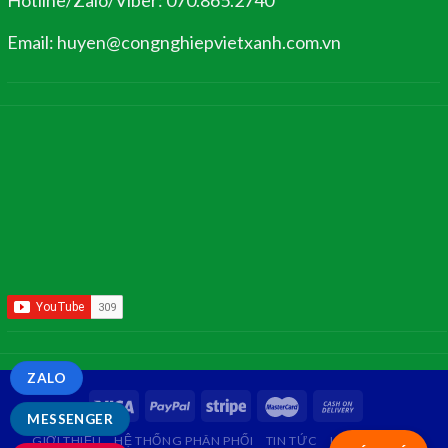
Hotline/Zalo/Viber: 070.865.2740
Email: huyen@congnghiepvietxanh.com.vn
ZALO
MESSENGER
GIỚI THIỆU
HỆ THỐNG PHÂN PHỐI
TIN TỨC
LIÊN HỆ
FAQ