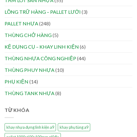
TẤM LÓT SÀN NHỰA
(55)
LỒNG TRỮ HÀNG – PALLET LƯỚI
(3)
PALLET NHỰA
(248)
THÙNG CHỞ HÀNG
(5)
KỆ DỤNG CỤ – KHAY LINH KIỆN
(6)
THÙNG NHỰA CÔNG NGHIỆP
(44)
THÙNG PHUY NHỰA
(10)
PHỤ KIỆN
(14)
THÙNG TANK NHỰA
(8)
TỪ KHÓA
khay nhựa đựng linh kiện a9
khay phụ tùng a9
pallet 1000x600x100mm pl04ls