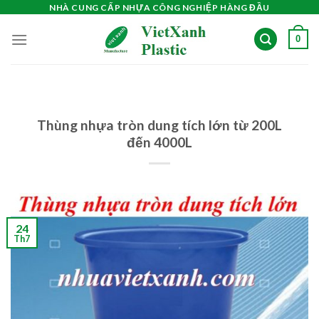
Skip
NHÀ CUNG CẤP NHỰA CÔNG NGHIỆP HÀNG ĐẦU
to
0
content
Thùng nhựa tròn dung tích lớn từ 200L
đến 4000L
24
Th7