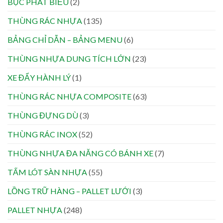
BỤC PHÁT BIỂU
(2)
THÙNG RÁC NHỰA
(135)
BẢNG CHỈ DẪN – BẢNG MENU
(6)
THÙNG NHỰA DUNG TÍCH LỚN
(23)
XE ĐẨY HÀNH LÝ
(1)
THÙNG RÁC NHỰA COMPOSITE
(63)
THÙNG ĐỰNG DÙ
(3)
THÙNG RÁC INOX
(52)
THÙNG NHỰA ĐA NĂNG CÓ BÁNH XE
(7)
TẤM LÓT SÀN NHỰA
(55)
LỒNG TRỮ HÀNG – PALLET LƯỚI
(3)
PALLET NHỰA
(248)