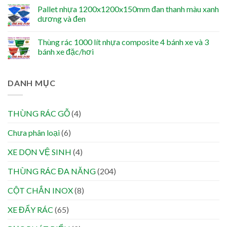
Pallet nhựa 1200x1200x150mm đan thanh màu xanh
dương và đen
Thùng rác 1000 lít nhựa composite 4 bánh xe và 3
bánh xe đặc/hơi
DANH MỤC
THÙNG RÁC GỖ
(4)
Chưa phân loại
(6)
XE DỌN VỆ SINH
(4)
THÙNG RÁC ĐA NĂNG
(204)
CỘT CHẮN INOX
(8)
XE ĐẨY RÁC
(65)