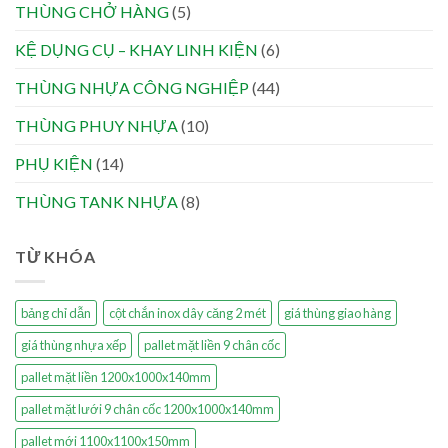
THÙNG CHỞ HÀNG
(5)
KỆ DỤNG CỤ – KHAY LINH KIỆN
(6)
THÙNG NHỰA CÔNG NGHIỆP
(44)
THÙNG PHUY NHỰA
(10)
PHỤ KIỆN
(14)
THÙNG TANK NHỰA
(8)
TỪ KHÓA
bảng chỉ dẫn
cột chắn inox dây căng 2 mét
giá thùng giao hàng
giá thùng nhựa xếp
pallet mặt liền 9 chân cốc
pallet mặt liền 1200x1000x140mm
pallet mặt lưới 9 chân cốc 1200x1000x140mm
pallet mới 1100x1100x150mm