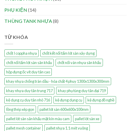
PHỤ KIỆN
(14)
THÙNG TANK NHỰA
(8)
TỪ KHÓA
chốt I coppha nhựa
chốt kết nối tấm lót sàn xây dựng
chốt nối tấm lót sàn sân khấu
chốt nối ván nhựa sân khấu
hộp đựng ốc vít duy tân cao
khay nhựa chống tràn dầu - hóa chất 4 phuy 1300x1300x300mm
khay nhựa duy tân trung 717
khay phụ tùng duy tân đại 719
kệ dụng cụ duy tân nhỏ 716
kệ đựng dụng cụ
kệ đựng đồ nghề
lồng thép xêp gọn
pallet lót sàn 600x600x100mm
pallet lót sàn sân khấu mặt kín màu cam
pallet lót sàn xe
pallet mesh container
pallet nhựa 1.1 mét vuông