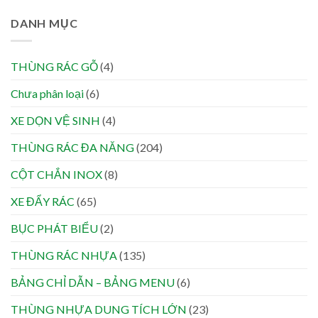
DANH MỤC
THÙNG RÁC GỖ
(4)
Chưa phân loại
(6)
XE DỌN VỆ SINH
(4)
THÙNG RÁC ĐA NĂNG
(204)
CỘT CHẮN INOX
(8)
XE ĐẨY RÁC
(65)
BỤC PHÁT BIỂU
(2)
THÙNG RÁC NHỰA
(135)
BẢNG CHỈ DẪN – BẢNG MENU
(6)
THÙNG NHỰA DUNG TÍCH LỚN
(23)