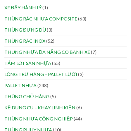
XE ĐẨY HÀNH LÝ
(1)
THÙNG RÁC NHỰA COMPOSITE
(63)
THÙNG ĐỰNG DÙ
(3)
THÙNG RÁC INOX
(52)
THÙNG NHỰA ĐA NĂNG CÓ BÁNH XE
(7)
TẤM LÓT SÀN NHỰA
(55)
LỒNG TRỮ HÀNG – PALLET LƯỚI
(3)
PALLET NHỰA
(248)
THÙNG CHỞ HÀNG
(5)
KỆ DỤNG CỤ – KHAY LINH KIỆN
(6)
THÙNG NHỰA CÔNG NGHIỆP
(44)
THÙNG PHUY NHỰA
(10)