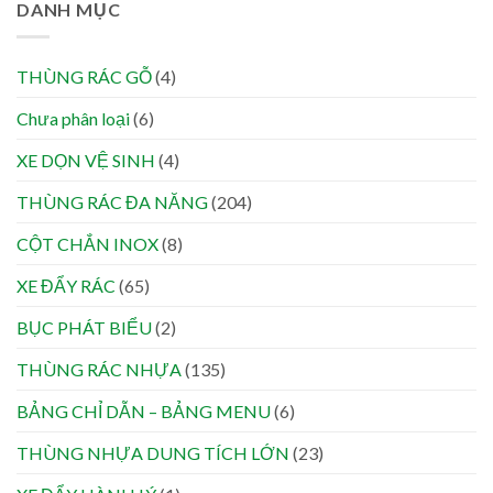
DANH MỤC
THÙNG RÁC GỖ
(4)
Chưa phân loại
(6)
XE DỌN VỆ SINH
(4)
THÙNG RÁC ĐA NĂNG
(204)
CỘT CHẮN INOX
(8)
XE ĐẨY RÁC
(65)
BỤC PHÁT BIỂU
(2)
THÙNG RÁC NHỰA
(135)
BẢNG CHỈ DẪN – BẢNG MENU
(6)
THÙNG NHỰA DUNG TÍCH LỚN
(23)