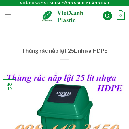
Skip
NHÀ CUNG CẤP NHỰA CÔNG NGHIỆP HÀNG ĐẦU
to
0
content
Thùng rác nắp lật 25L nhựa HDPE
30
Th9