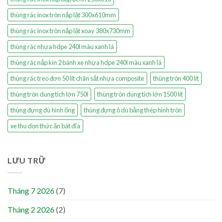
thùng rác inox tròn nắp lật 300x610mm
thùng rác inox tròn nắp lật xoay 380x730mm
thùng rác nhựa hdpe 240l màu xanh lá
thùng rác nắp kín 2 bánh xe nhựa hdpe 240l màu xanh lá
thùng rác treo đơn 50 lít chân sắt nhựa composite
thùng tròn 400 lít
thùng tròn dung tích lớn 750l
thùng tròn dung tích lớn 1500 lít
thùng đựng dù hình ống
thùng đựng ô dù bằng thép hình tròn
xe thu dọn thức ăn bát đĩa
LƯU TRỮ
Tháng 7 2026
(7)
Tháng 2 2026
(2)