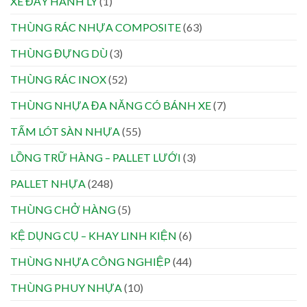
XE ĐẨY HÀNH LÝ
(1)
THÙNG RÁC NHỰA COMPOSITE
(63)
THÙNG ĐỰNG DÙ
(3)
THÙNG RÁC INOX
(52)
THÙNG NHỰA ĐA NĂNG CÓ BÁNH XE
(7)
TẤM LÓT SÀN NHỰA
(55)
LỒNG TRỮ HÀNG – PALLET LƯỚI
(3)
PALLET NHỰA
(248)
THÙNG CHỞ HÀNG
(5)
KỆ DỤNG CỤ – KHAY LINH KIỆN
(6)
THÙNG NHỰA CÔNG NGHIỆP
(44)
THÙNG PHUY NHỰA
(10)