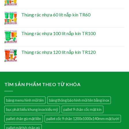
Thùng rác nhựa 60 lít nắp kín TR60
Thùng rác nhựa 100 lít nắp kín TR100
Thùng rác nhựa 120 lít nắp kín TR120
TÌM SẢN PHẨM THEO TỪ KHÓA
bảng menu hình mũi tên
bảng thông báo hình mũi tên bằng inox
bục phát biểu khung inox kiểu mỹ
pallet 9 chân cốc mặt kín
pallet chân gù mặt liền
pallet cốc 9 chân 1200x1000x140mm mặt lưới
pallet mặt hở chân gù