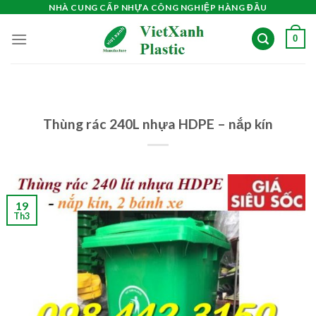
Skip
NHÀ CUNG CẤP NHỰA CÔNG NGHIỆP HÀNG ĐẦU
to
0
content
Thùng rác 240L nhựa HDPE – nắp kín
19
Th3