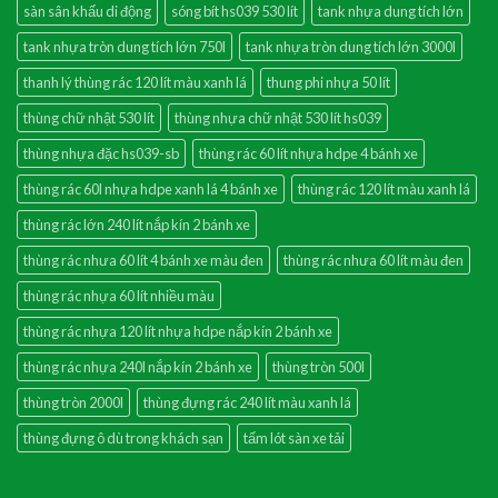
sàn sân khấu di động
sóng bít hs039 530 lít
tank nhựa dung tích lớn
tank nhựa tròn dung tích lớn 750l
tank nhựa tròn dung tích lớn 3000l
thanh lý thùng rác 120 lít màu xanh lá
thung phi nhựa 50 lít
thùng chữ nhật 530 lít
thùng nhựa chữ nhật 530 lít hs039
thùng nhựa đặc hs039-sb
thùng rác 60 lít nhựa hdpe 4 bánh xe
thùng rác 60l nhựa hdpe xanh lá 4 bánh xe
thùng rác 120 lít màu xanh lá
thùng rác lớn 240 lít nắp kín 2 bánh xe
thùng rác nhưa 60 lít 4 bánh xe màu đen
thùng rác nhưa 60 lít màu đen
thùng rác nhựa 60 lít nhiều màu
thùng rác nhựa 120 lít nhựa hdpe nắp kín 2 bánh xe
thùng rác nhựa 240l nắp kín 2 bánh xe
thùng tròn 500l
thùng tròn 2000l
thùng đựng rác 240 lít màu xanh lá
thùng đựng ô dù trong khách sạn
tấm lót sàn xe tải