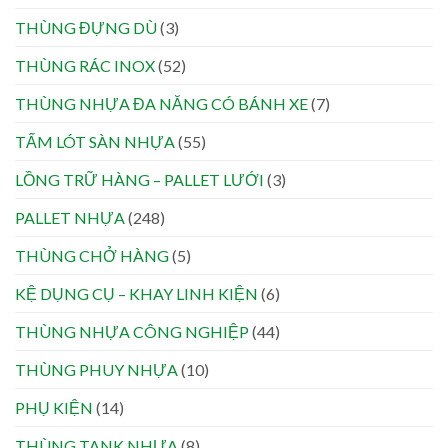
THÙNG ĐỰNG DÙ
(3)
THÙNG RÁC INOX
(52)
THÙNG NHỰA ĐA NĂNG CÓ BÁNH XE
(7)
TẤM LÓT SÀN NHỰA
(55)
LỒNG TRỮ HÀNG – PALLET LƯỚI
(3)
PALLET NHỰA
(248)
THÙNG CHỞ HÀNG
(5)
KỆ DỤNG CỤ – KHAY LINH KIỆN
(6)
THÙNG NHỰA CÔNG NGHIỆP
(44)
THÙNG PHUY NHỰA
(10)
PHỤ KIỆN
(14)
THÙNG TANK NHỰA
(8)