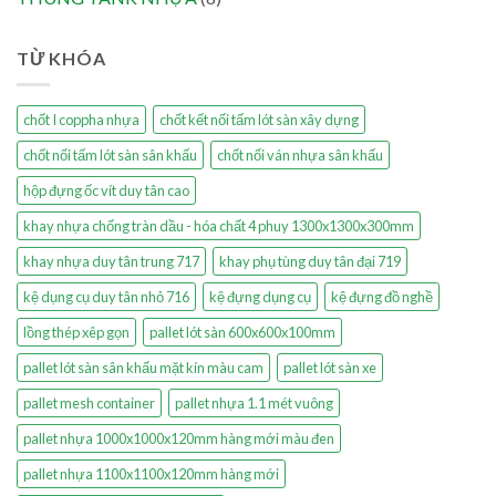
TỪ KHÓA
chốt I coppha nhựa
chốt kết nối tấm lót sàn xây dựng
chốt nối tấm lót sàn sân khấu
chốt nối ván nhựa sân khấu
hộp đựng ốc vít duy tân cao
khay nhựa chống tràn dầu - hóa chất 4 phuy 1300x1300x300mm
khay nhựa duy tân trung 717
khay phụ tùng duy tân đại 719
kệ dụng cụ duy tân nhỏ 716
kệ đựng dụng cụ
kệ đựng đồ nghề
lồng thép xêp gọn
pallet lót sàn 600x600x100mm
pallet lót sàn sân khấu mặt kín màu cam
pallet lót sàn xe
pallet mesh container
pallet nhựa 1.1 mét vuông
pallet nhựa 1000x1000x120mm hàng mới màu đen
pallet nhựa 1100x1100x120mm hàng mới