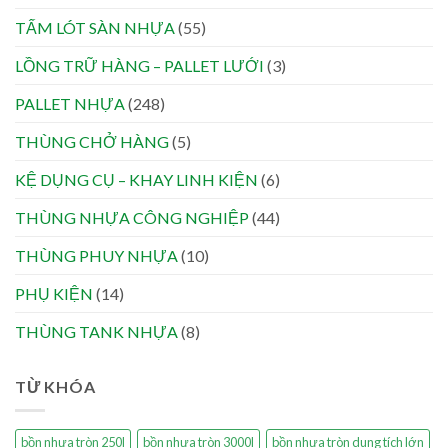
TẤM LÓT SÀN NHỰA
(55)
LỒNG TRỮ HÀNG – PALLET LƯỚI
(3)
PALLET NHỰA
(248)
THÙNG CHỞ HÀNG
(5)
KỆ DỤNG CỤ – KHAY LINH KIỆN
(6)
THÙNG NHỰA CÔNG NGHIỆP
(44)
THÙNG PHUY NHỰA
(10)
PHỤ KIỆN
(14)
THÙNG TANK NHỰA
(8)
TỪ KHÓA
bồn nhựa tròn 250l
bồn nhựa tròn 3000l
bồn nhựa tròn dung tích lớn