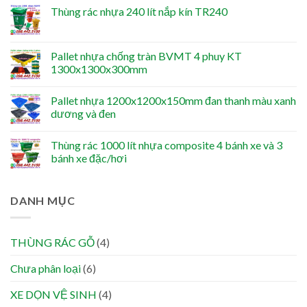
Thùng rác nhựa 240 lít nắp kín TR240
Pallet nhựa chống tràn BVMT 4 phuy KT
1300x1300x300mm
Pallet nhựa 1200x1200x150mm đan thanh màu xanh
dương và đen
Thùng rác 1000 lít nhựa composite 4 bánh xe và 3
bánh xe đặc/hơi
DANH MỤC
THÙNG RÁC GỖ
(4)
Chưa phân loại
(6)
XE DỌN VỆ SINH
(4)