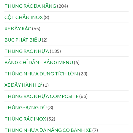
THÙNG RÁC ĐA NĂNG
(204)
CỘT CHẮN INOX
(8)
XE ĐẨY RÁC
(65)
BỤC PHÁT BIỂU
(2)
THÙNG RÁC NHỰA
(135)
BẢNG CHỈ DẪN – BẢNG MENU
(6)
THÙNG NHỰA DUNG TÍCH LỚN
(23)
XE ĐẨY HÀNH LÝ
(1)
THÙNG RÁC NHỰA COMPOSITE
(63)
THÙNG ĐỰNG DÙ
(3)
THÙNG RÁC INOX
(52)
THÙNG NHỰA ĐA NĂNG CÓ BÁNH XE
(7)