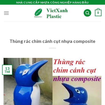
Skip
NHÀ CUNG CẤP NHỰA CÔNG NGHIỆP HÀNG ĐẦU
to
0
content
Thùng rác chim cánh cụt nhựa composite
13
Th8