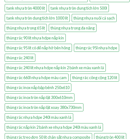
tank nhựa tròn 4000 lít
tank nhựa tròn dung tích lớn 500l
tank nhựa tròn dung tích lớn 1000 lít
thùng nhựa nuôi cá sạch
thùng nhựa trong 65 lít
thùng nhựa trong đa năng
thùng rác 90 lít nhựa hdpe nắp kín
thùng rác 95 lít có đế nắp hở bên hông
thùng rác 95l nhựa hdpe
thùng rác 240 lít
thùng rác 240 lít nhựa hdpe nắp kín 2 bánh xe màu xanh lá
thùng rác 660l nhựa hdpe màu cam
thùng rác công cộng 120 lít
thùng rác inox nắp bập bênh 250x610
thùng rác inox tròn nắp lật 300x610mm
thùng rác inox tròn nắp lật xoay 380x730mm
thùng rác nhựa hdpe 240l màu xanh lá
thùng rác nắp kín 2 bánh xe nhựa hdpe 240l màu xanh lá
thùng rác treo đơn 50 lít chân sắt nhựa composite
thùng tròn 400 lít