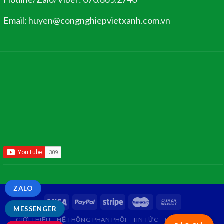
Email: huyen@congnghiepvietxanh.com.vn
ZALO
MESSENGER
GIỚI THIỆU
HỆ THỐNG PHÂN PHỐI
TIN TỨC
LIÊN HỆ
FAQ