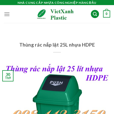
Skip
NHÀ CUNG CẤP NHỰA CÔNG NGHIỆP HÀNG ĐẦU
to
0
content
Thùng rác nắp lật 25L nhựa HDPE
30
Th9