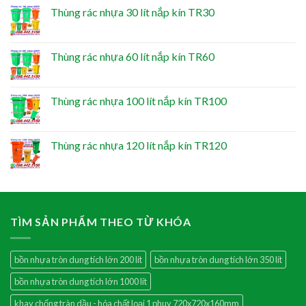
Thùng rác nhựa 30 lít nắp kín TR30
Thùng rác nhựa 60 lít nắp kín TR60
Thùng rác nhựa 100 lít nắp kín TR100
Thùng rác nhựa 120 lít nắp kín TR120
TÌM SẢN PHẨM THEO TỪ KHÓA
bồn nhựa tròn dung tích lớn 200 lít
bồn nhựa tròn dung tích lớn 350 lít
bồn nhựa tròn dung tích lớn 1000 lít
khay chống tràn dầu - hóa chất loại 1 phuy 720x720x160mm