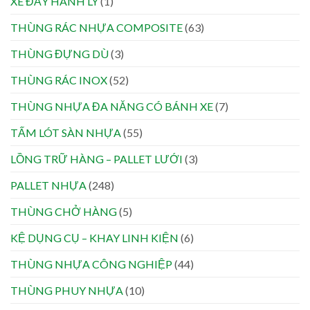
XE ĐẨY HÀNH LÝ
(1)
THÙNG RÁC NHỰA COMPOSITE
(63)
THÙNG ĐỰNG DÙ
(3)
THÙNG RÁC INOX
(52)
THÙNG NHỰA ĐA NĂNG CÓ BÁNH XE
(7)
TẤM LÓT SÀN NHỰA
(55)
LỒNG TRỮ HÀNG – PALLET LƯỚI
(3)
PALLET NHỰA
(248)
THÙNG CHỞ HÀNG
(5)
KỆ DỤNG CỤ – KHAY LINH KIỆN
(6)
THÙNG NHỰA CÔNG NGHIỆP
(44)
THÙNG PHUY NHỰA
(10)