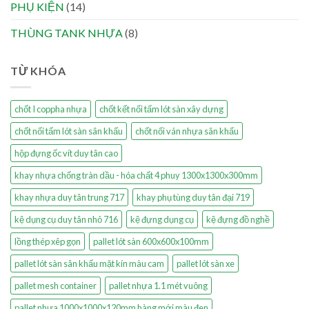
PHỤ KIỆN
(14)
THÙNG TANK NHỰA
(8)
TỪ KHÓA
chốt I coppha nhựa
chốt kết nối tấm lót sàn xây dựng
chốt nối tấm lót sàn sân khấu
chốt nối ván nhựa sân khấu
hộp đựng ốc vít duy tân cao
khay nhựa chống tràn dầu - hóa chất 4 phuy 1300x1300x300mm
khay nhựa duy tân trung 717
khay phụ tùng duy tân đại 719
kệ dụng cụ duy tân nhỏ 716
kệ đựng dụng cụ
kệ đựng đồ nghề
lồng thép xêp gọn
pallet lót sàn 600x600x100mm
pallet lót sàn sân khấu mặt kín màu cam
pallet lót sàn xe
pallet mesh container
pallet nhựa 1.1 mét vuông
pallet nhựa 1000x1000x120mm hàng mới màu đen