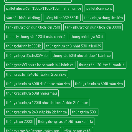
pallet nhựa đen 1300x1100x130mm hàng mới
pallet đóng cont
sàn sân khấu di động
sóng bít hs039 530 lít
tank nhựa dung tích lớn
tank nhựa tròn dung tích lớn 750l
tank nhựa tròn dung tích lớn 3000l
thanh lý thùng rác 120 lít màu xanh lá
thung phi nhựa 50 lít
thùng chữ nhật 530 lít
thùng nhựa chữ nhật 530 lít hs039
thùng nhựa đặc hs039-sb
thùng rác 60 lít nhựa hdpe 4 bánh xe
thùng rác 60l nhựa hdpe xanh lá 4 bánh xe
thùng rác 120 lít màu xanh lá
thùng rác lớn 240 lít nắp kín 2 bánh xe
thùng rác nhưa 60 lít 4 bánh xe màu đen
thùng rác nhưa 60 lít màu đen
thùng rác nhựa 60 lít nhiều màu
thùng rác nhựa 120 lít nhựa hdpe nắp kín 2 bánh xe
thùng rác nhựa 240l nắp kín 2 bánh xe
thùng tròn 500l
thùng tròn 2000l
thùng đựng rác 240 lít màu xanh lá
thùng đựng ô dù trong khách sạn
tấm lót sàn xe tải