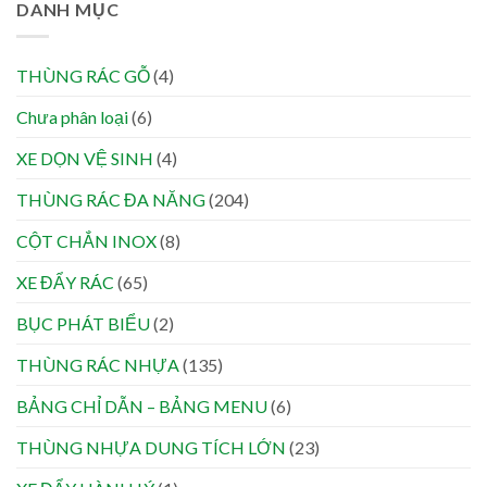
DANH MỤC
THÙNG RÁC GỖ
(4)
Chưa phân loại
(6)
XE DỌN VỆ SINH
(4)
THÙNG RÁC ĐA NĂNG
(204)
CỘT CHẮN INOX
(8)
XE ĐẨY RÁC
(65)
BỤC PHÁT BIỂU
(2)
THÙNG RÁC NHỰA
(135)
BẢNG CHỈ DẪN – BẢNG MENU
(6)
THÙNG NHỰA DUNG TÍCH LỚN
(23)