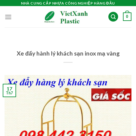
Skip
NHÀ CUNG CẤP NHỰA CÔNG NGHIỆP HÀNG ĐẦU
to
0
content
Xe đẩy hành lý khách sạn inox mạ vàng
17
Th7