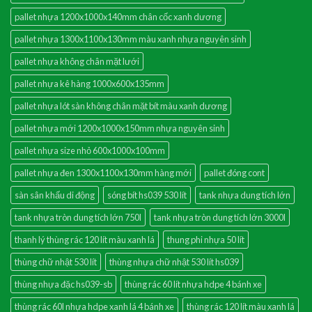
pallet nhựa 1200x1000x140mm chân cốc xanh dương
pallet nhựa 1300x1100x130mm màu xanh nhựa nguyên sinh
pallet nhựa không chân mặt lưới
pallet nhựa kê hàng 1000x600x135mm
pallet nhựa lót sàn không chân mặt bít màu xanh dương
pallet nhựa mới 1200x1000x150mm nhựa nguyên sinh
pallet nhựa size nhỏ 600x1000x100mm
pallet nhựa đen 1300x1100x130mm hàng mới
pallet đóng cont
sàn sân khấu di động
sóng bít hs039 530 lít
tank nhựa dung tích lớn
tank nhựa tròn dung tích lớn 750l
tank nhựa tròn dung tích lớn 3000l
thanh lý thùng rác 120 lít màu xanh lá
thung phi nhựa 50 lít
thùng chữ nhật 530 lít
thùng nhựa chữ nhật 530 lít hs039
thùng nhựa đặc hs039-sb
thùng rác 60 lít nhựa hdpe 4 bánh xe
thùng rác 60l nhựa hdpe xanh lá 4 bánh xe
thùng rác 120 lít màu xanh lá