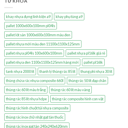
TỪ KHÓA
khay nhựa đựng linh kiện a9
khay phụ tùng a9
pallet 1000x600x100mm pl04ls
pallet lót sàn 1000x600x100mm màu đen
pallet nhựa mới màu đen 11100x1100x125mm
pallet nhựa pl04ls 100x600x100mm
pallet nhựa pl16lk giá rẻ
pallet nhựa đen 1100x1100x125mm hàng mới
pallet pl16lk
tank nhựa 2000 lít
thanh lý thùng rác 85 lít
thung phi nhựa 30 lít
thùng chứa rác nhựa composite 660l
thùng rác 50 lít đạp chân
thùng rác 60 lít màu trắng
thùng rác 60 lít màu vàng
thùng rác 85 lít nhựa hdpe
thùng rác composite hình con vật
thùng rác hình chuột túi nhựa composite
thùng rác inox chữ nhật gạt tàn thuốc
thùng rác inox gạt tàn 240x240x620mm