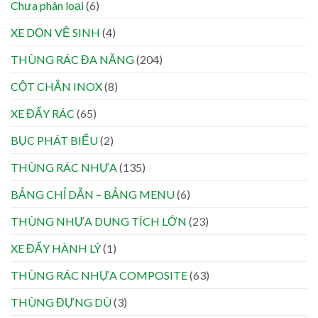
Chưa phân loại
(6)
XE DỌN VỆ SINH
(4)
THÙNG RÁC ĐA NĂNG
(204)
CỘT CHẮN INOX
(8)
XE ĐẨY RÁC
(65)
BỤC PHÁT BIỂU
(2)
THÙNG RÁC NHỰA
(135)
BẢNG CHỈ DẪN – BẢNG MENU
(6)
THÙNG NHỰA DUNG TÍCH LỚN
(23)
XE ĐẨY HÀNH LÝ
(1)
THÙNG RÁC NHỰA COMPOSITE
(63)
THÙNG ĐỰNG DÙ
(3)