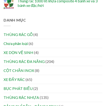
Thùng rác 1000 lít nhựa composite 4 bánh xe và 3
bánh xe đặc/hơi
DANH MỤC
THÙNG RÁC GỖ
(4)
Chưa phân loại
(6)
XE DỌN VỆ SINH
(4)
THÙNG RÁC ĐA NĂNG
(204)
CỘT CHẮN INOX
(8)
XE ĐẨY RÁC
(65)
BỤC PHÁT BIỂU
(2)
THÙNG RÁC NHỰA
(135)