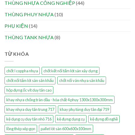
THÙNG NHỰA CÔNG NGHIỆP
(44)
THÙNG PHUY NHỰA
(10)
PHỤ KIỆN
(14)
THÙNG TANK NHỰA
(8)
TỪ KHÓA
chốt I coppha nhựa
chốt kết nối tấm lót sàn xây dựng
chốt nối tấm lót sàn sân khấu
chốt nối ván nhựa sân khấu
hộp đựng ốc vít duy tân cao
khay nhựa chống tràn dầu - hóa chất 4 phuy 1300x1300x300mm
khay nhựa duy tân trung 717
khay phụ tùng duy tân đại 719
kệ dụng cụ duy tân nhỏ 716
kệ đựng dụng cụ
kệ đựng đồ nghề
lồng thép xêp gọn
pallet lót sàn 600x600x100mm