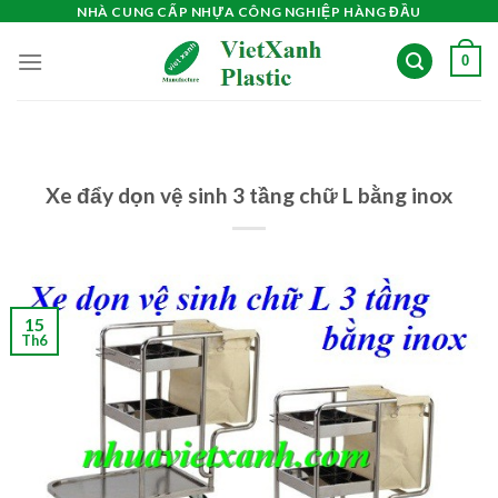
Skip
NHÀ CUNG CẤP NHỰA CÔNG NGHIỆP HÀNG ĐẦU
to
0
content
Xe đẩy dọn vệ sinh 3 tầng chữ L bằng inox
15
Th6