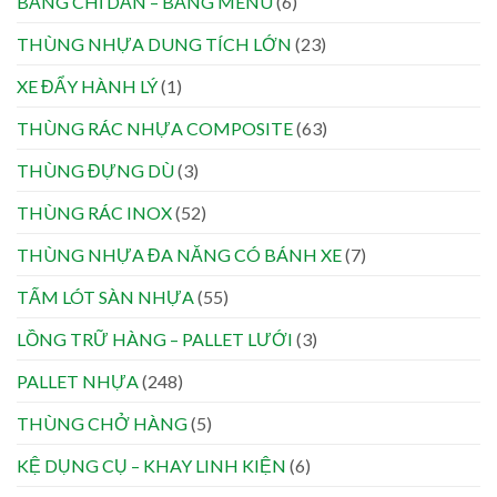
BẢNG CHỈ DẪN – BẢNG MENU
(6)
THÙNG NHỰA DUNG TÍCH LỚN
(23)
XE ĐẨY HÀNH LÝ
(1)
THÙNG RÁC NHỰA COMPOSITE
(63)
THÙNG ĐỰNG DÙ
(3)
THÙNG RÁC INOX
(52)
THÙNG NHỰA ĐA NĂNG CÓ BÁNH XE
(7)
TẤM LÓT SÀN NHỰA
(55)
LỒNG TRỮ HÀNG – PALLET LƯỚI
(3)
PALLET NHỰA
(248)
THÙNG CHỞ HÀNG
(5)
KỆ DỤNG CỤ – KHAY LINH KIỆN
(6)