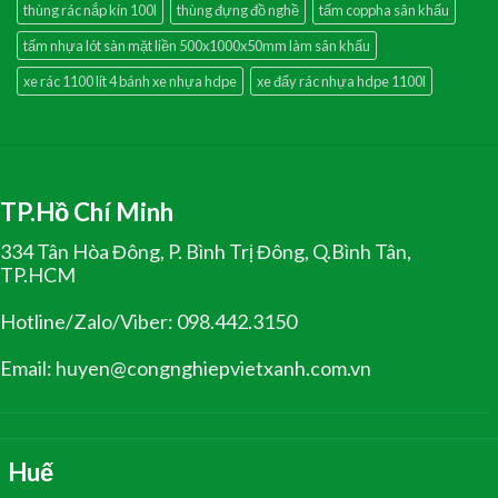
thùng rác nắp kín 100l
thùng đựng đồ nghề
tấm coppha sân khấu
tấm nhựa lót sàn mặt liền 500x1000x50mm làm sân khấu
xe rác 1100 lít 4 bánh xe nhựa hdpe
xe đẩy rác nhựa hdpe 1100l
TP.Hồ Chí Minh
334 Tân Hòa Đông, P. Bình Trị Đông, Q.Bình Tân,
TP.HCM
Hotline/Zalo/Viber: 098.442.3150
Email: huyen@congnghiepvietxanh.com.vn
Huế