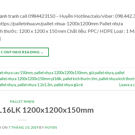
nh tranh call 0984423150 – Huyền Hotline/zalo/viber: 098.442.
ttps://palletnhua.vn/pallet-nhua-1200x1200mm Pallet nhựa
h thước: 1200 x 1200 x 150 mm Chất liệu: PPC/ HDPE Loại : 1 M
]
CONTINUE READING
→
let nhựa cao 150mm
,
pallet nhựa 1200x1200x150mm
,
giá pallet nhựa
,
pallet
allet nhựa 1200x1200x150mm pl16lk
,
pallet kích thước lớn
,
pallet nhựa kích thướ
allet nhựa
,
pallet nhựa 1.2x1.2m
,
pallet nhựa giá rẻ
Leave a
PALLET NHỰA
 PL16LK 1200x1200x150mm
D ON
7 THÁNG 10, 2019
BY
HUYEN