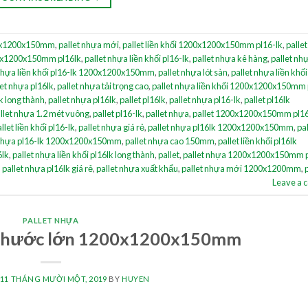
200x1200x150mm
,
pallet nhựa mới
,
pallet liền khối 1200x1200x150mm pl16-lk
,
palle
0x1200x150mm pl16lk
,
pallet nhựa liền khối pl16-lk
,
pallet nhựa kê hàng
,
pallet nh
 nhựa liền khối pl16-lk 1200x1200x150mm
,
pallet nhựa lót sàn
,
pallet nhựa liền khối
let nhựa pl16lk
,
pallet nhựa tải trọng cao
,
pallet nhựa liền khối 1200x1200x150mm 
lk long thành
,
pallet nhựa pl16lk
,
pallet pl16lk
,
pallet nhựa pl16-lk
,
pallet pl16lk
llet nhựa 1.2 mét vuông
,
pallet pl16-lk
,
pallet nhựa
,
pallet 1200x1200x150mm pl16
llet liền khối pl16-lk
,
pallet nhựa giá rẻ
,
pallet nhựa pl16lk 1200x1200x150mm
,
pal
 nhựa pl16-lk 1200x1200x150mm
,
pallet nhựa cao 150mm
,
pallet liền khối pl16lk
6lk
,
pallet nhựa liền khối pl16lk long thành
,
pallet
,
pallet nhựa 1200x1200x150mm p
,
pallet nhựa pl16lk giá rẻ
,
pallet nhựa xuất khẩu
,
pallet nhựa mới 1200x1200mm
,
Leave a
PALLET NHỰA
h thước lớn 1200x1200x150mm
11 THÁNG MƯỜI MỘT, 2019
BY
HUYEN