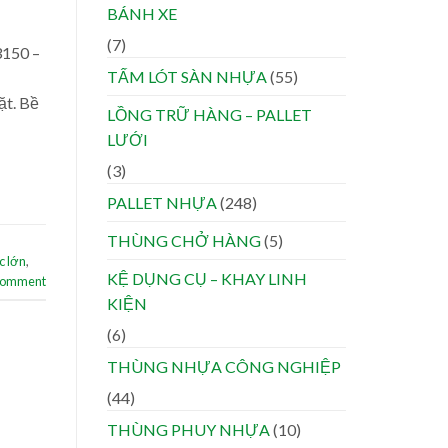
BÁNH XE
(7)
3150 –
TẤM LÓT SÀN NHỰA
(55)
ặt. Bề
LỒNG TRỮ HÀNG – PALLET
LƯỚI
(3)
PALLET NHỰA
(248)
THÙNG CHỞ HÀNG
(5)
c lớn
,
KỆ DỤNG CỤ – KHAY LINH
 comment
KIỆN
(6)
THÙNG NHỰA CÔNG NGHIỆP
(44)
THÙNG PHUY NHỰA
(10)