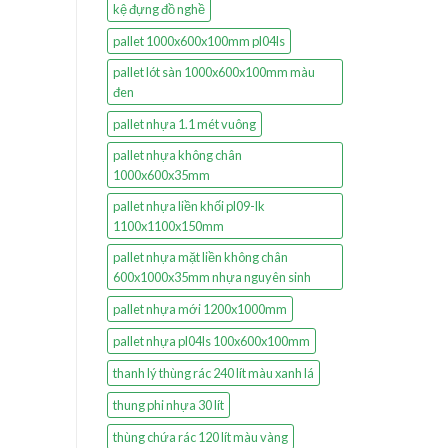
kệ đựng đồ nghề
pallet 1000x600x100mm pl04ls
pallet lót sàn 1000x600x100mm màu
đen
pallet nhựa 1.1 mét vuông
pallet nhựa không chân
1000x600x35mm
pallet nhựa liền khối pl09-lk
1100x1100x150mm
pallet nhựa mặt liền không chân
600x1000x35mm nhựa nguyên sinh
pallet nhựa mới 1200x1000mm
pallet nhựa pl04ls 100x600x100mm
thanh lý thùng rác 240 lít màu xanh lá
thung phi nhựa 30 lít
thùng chứa rác 120 lít màu vàng