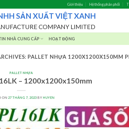
Giới thiệu
Hệ thống phân phối
T
NHH SẢN XUẤT VIỆT XANH
ANUFACTURE COMPANY LIMITED
IN NHÀ CUNG CẤP
HOẠT ĐỘNG
ARCHIVES:
PALLET NHỰA 1200X1200X150MM P
PALLET NHỰA
PL16LK – 1200x1200x150mm
D ON
27 THÁNG 7, 2023
BY
HUYEN