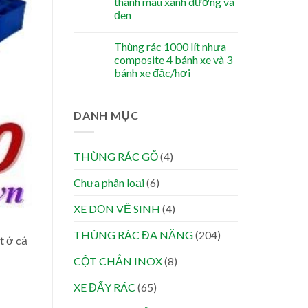
thanh màu xanh dương và
đen
Thùng rác 1000 lít nhựa
composite 4 bánh xe và 3
bánh xe đặc/hơi
DANH MỤC
THÙNG RÁC GỖ
(4)
Chưa phân loại
(6)
XE DỌN VỆ SINH
(4)
THÙNG RÁC ĐA NĂNG
(204)
t ở cả
CỘT CHẮN INOX
(8)
XE ĐẨY RÁC
(65)