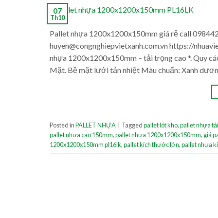
07
Th10
Pallet nhựa 1200x1200x150mm giá rẻ call 098442
huyen@congnghiepvietxanh.com.vn https://nhuav
nhựa 1200x1200x150mm – tải trọng cao *. Quy các
Mặt. Bề mặt lưới tản nhiệt Màu chuẩn: Xanh dương
Posted in
PALLET NHỰA
|
Tagged
pallet lót kho
,
pallet nhựa tả
pallet nhựa cao 150mm
,
pallet nhựa 1200x1200x150mm
,
giá p
1200x1200x150mm pl16lk
,
pallet kích thước lớn
,
pallet nhựa k