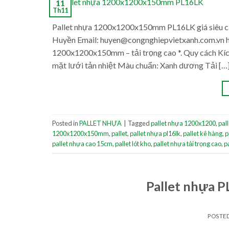
11
Th11
Pallet nhựa 1200x1200x150mm PL16LK giá siêu cạ
Huyền Email: huyen@congnghiepvietxanh.com.vn h
1200x1200x150mm – tải trọng cao *. Quy cách Kíc
mặt lưới tản nhiệt Màu chuẩn: Xanh dương Tải […
Posted in
PALLET NHỰA
|
Tagged
pallet nhựa 1200x1200
,
pal
1200x1200x150mm
,
pallet
,
pallet nhựa pl16lk
,
pallet kê hàng
,
p
pallet nhựa cao 15cm
,
pallet lót kho
,
pallet nhựa tải trọng cao
,
p
Pallet nhựa
POSTE