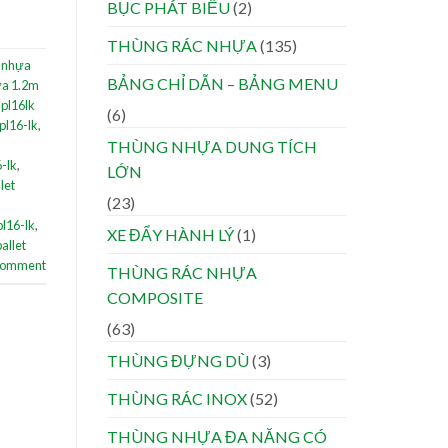
BỤC PHÁT BIỂU
(2)
THÙNG RÁC NHỰA
(135)
t nhựa
BẢNG CHỈ DẪN – BẢNG MENU
ựa 1.2m
 pl16lk
(6)
pl16-lk
,
THÙNG NHỰA DUNG TÍCH
-lk
,
LỚN
let
(23)
l16-lk
,
XE ĐẨY HÀNH LÝ
(1)
pallet
 comment
THÙNG RÁC NHỰA
COMPOSITE
(63)
THÙNG ĐỰNG DÙ
(3)
THÙNG RÁC INOX
(52)
THÙNG NHỰA ĐA NĂNG CÓ