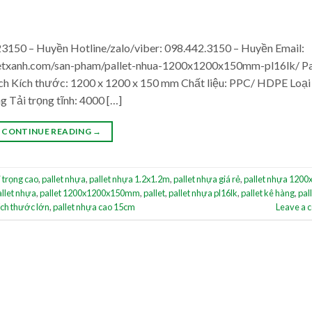
3150 – Huyền Hotline/zalo/viber: 098.442.3150 – Huyền Email:
ietxanh.com/san-pham/pallet-nhua-1200x1200x150mm-pl16lk/ Pa
h Kích thước: 1200 x 1200 x 150 mm Chất liệu: PPC/ HDPE Loại 
 Tải trọng tĩnh: 4000 […]
CONTINUE READING
→
i trọng cao
,
pallet nhựa
,
pallet nhựa 1.2x1.2m
,
pallet nhựa giá rẻ
,
pallet nhựa 1200
allet nhựa
,
pallet 1200x1200x150mm
,
pallet
,
pallet nhựa pl16lk
,
pallet kê hàng
,
pal
ích thước lớn
,
pallet nhựa cao 15cm
Leave a