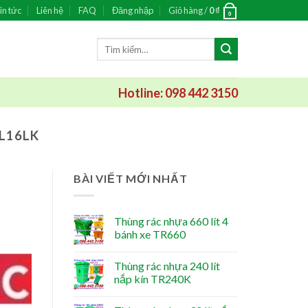
in tức
Liên hệ
FAQ
Đăng nhập
Giỏ hàng /
0
₫
0
Tìm
kiếm:
Hotline: 098 442 3150
L16LK
BÀI VIẾT MỚI NHẤT
Thùng rác nhựa 660 lít 4
bánh xe TR660
Thùng rác nhựa 240 lít
nắp kín TR240K