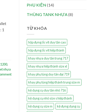
PHỤ KIỆN
(14)
THÙNG TANK NHỰA
(8)
llet
TỪ KHÓA
: 1
hộp đựng ốc vít duy tân cao
hộp đựng ốc vít hiệp thành
khay nhựa duy tân trung 717
x1200
,
khay nhựa hiệp thành size xl
let nhựa
khay phụ tùng duy tân đại 719
 comment
khay phụ tùng hiệp thành trung size m
kệ dụng cụ duy tân nhỏ 716
kệ dụng cụ nhỏ size s hiệp thành
kệ dụng cụ size m
kệ đựng dụng cụ