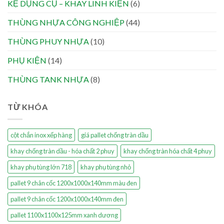
KỆ DỤNG CỤ – KHAY LINH KIỆN
(6)
THÙNG NHỰA CÔNG NGHIỆP
(44)
THÙNG PHUY NHỰA
(10)
PHỤ KIỆN
(14)
THÙNG TANK NHỰA
(8)
TỪ KHÓA
cột chắn inox xếp hàng
giá pallet chống tràn dầu
khay chống tràn dầu - hóa chất 2 phuy
khay chống tràn hóa chất 4 phuy
khay phụ tùng lớn 718
khay phụ tùng nhỏ
pallet 9 chân cốc 1200x1000x140mm màu đen
pallet 9 chân cốc 1200x1000x140mm đen
pallet 1100x1100x125mm xanh dương