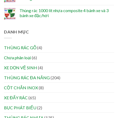
Thùng rác 1000 lít nhựa composite 4 bánh xe và 3
bánh xe đặc/hơi
DANH MỤC
THÙNG RÁC GỖ
(4)
Chưa phân loại
(6)
XE DỌN VỆ SINH
(4)
THÙNG RÁC ĐA NĂNG
(204)
CỘT CHẮN INOX
(8)
XE ĐẨY RÁC
(65)
BỤC PHÁT BIỂU
(2)
THÙNG RÁC NHỰA
(135)