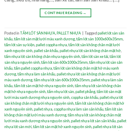
CONTINUE READING
→
Posted in
TẤM LÓT SÀN NHỰA
,
PALLET NHỰA
|
Tagged
pallet lót sàn sân
khấu
,
tấm lót sàn mặt lưới màu xanh dương
,
tấm lót sàn 1000x600x35mm
,
tấm lót sàn sự kiện
,
pallet coppha nhựa
,
tấm lót sàn không chân mặt lưới
xanh nguyên sinh
,
pallet sân khấu
,
pallet nhựa lót sàn không chân mặt hở
,
tấm nhựa lót sàn không chân nhựa nguyên sinh
,
tấm lót sàn xe tải
,
tấm lót
sàn nhựa nguyên sinh
,
tấm lót sàn 600x1000x35mm
,
tấm nhựa lót sàn sân
khấu
,
tấm pallet coppha nhựa
,
tấm lót sàn không chân mặt hở màu xanh
dương
,
tấm nhựa làm sân khấu
,
pallet nhựa lót sàn không chân mặt lưới
màu xanh dương
,
tấm nhựa lót sàn 600x1000x35mm
,
pallet nhựa làm sân
khấu
,
tấm lót sàn mặt hở nhựa nguyên sinh
,
tấm nhựa lót sàn không chân
mặt hở nhựa nguyên sinh
,
tấm nhựa lót sàn
,
pallet phẳng
,
tấm lót sàn mặt
lưới màu xanh dương nhựa nguyên sinh
,
coppha sân khấu
,
pallet nhựa lót
sàn không chân mặt lưới nhựa nguyên sinh
,
tấm lót sàn không chân mặt hở
xanh nguyên sinh
,
pallet nhựa
,
coppha nhựa làm sàn sân khấu
,
tấm lót sàn
không chân mặt lưới màu xanh dương
,
tấm nhựa lót sàn không chân mặt
lưới màu xanh dương nhựa nguyên sinh
,
pallet nhựa lót sàn sân khấu
,
pallet
nhựa lót sàn mới
,
tấm lót sàn mặt hở xanh nguyên sinh
,
pallet nhựa lót sàn