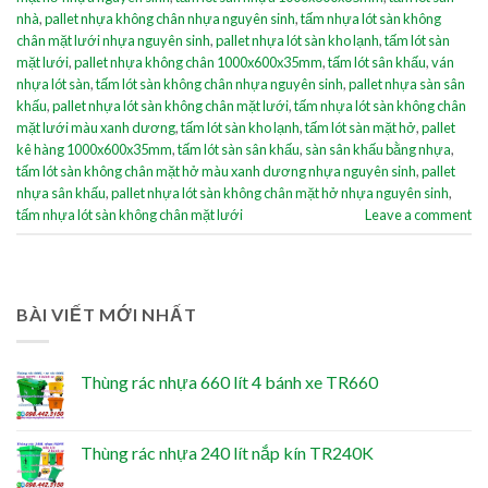
nhà
,
pallet nhựa không chân nhựa nguyên sinh
,
tấm nhựa lót sàn không
chân mặt lưới nhựa nguyên sinh
,
pallet nhựa lót sàn kho lạnh
,
tấm lót sàn
mặt lưới
,
pallet nhựa không chân 1000x600x35mm
,
tấm lót sân khấu
,
ván
nhựa lót sàn
,
tấm lót sàn không chân nhựa nguyên sinh
,
pallet nhựa sàn sân
khấu
,
pallet nhựa lót sàn không chân mặt lưới
,
tấm nhựa lót sàn không chân
mặt lưới màu xanh dương
,
tấm lót sàn kho lạnh
,
tấm lót sàn mặt hở
,
pallet
kê hàng 1000x600x35mm
,
tấm lót sàn sân khấu
,
sàn sân khấu bằng nhựa
,
tấm lót sàn không chân mặt hở màu xanh dương nhựa nguyên sinh
,
pallet
nhựa sân khấu
,
pallet nhựa lót sàn không chân mặt hở nhựa nguyên sinh
,
tấm nhựa lót sàn không chân mặt lưới
Leave a comment
BÀI VIẾT MỚI NHẤT
Thùng rác nhựa 660 lít 4 bánh xe TR660
Thùng rác nhựa 240 lít nắp kín TR240K