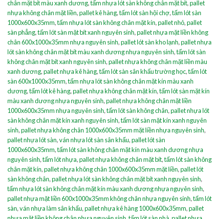
chân mặt bít màu xanh dương
,
tấm nhựa lót sàn không chân mặt bít
,
pallet
nhựa không chân mặt liền
,
pallet kê hàng
,
tấm lót sàn hội chợ
,
tấm lót sàn
1000x600x35mm
,
tấm nhựa lót sàn không chân mặt kín
,
pallet nhỏ
,
pallet
sàn phẳng
,
tấm lót sàn mặt bít xanh nguyên sinh
,
pallet nhựa mặt liền không
chân 600x1000x35mm nhựa nguyên sinh
,
pallet lót sàn kho lạnh
,
pallet nhựa
lót sàn không chân mặt bít màu xanh dương nhựa nguyên sinh
,
tấm lót sàn
không chân mặt bít xanh nguyên sinh
,
pallet nhựa không chân mặt liền màu
xanh dương
,
pallet nhựa kê hàng
,
tấm lót sàn sân khấu trường học
,
tấm lót
sàn 600x1000x35mm
,
tấm nhựa lót sàn không chân mặt kín màu xanh
dương
,
tấm lót kê hàng
,
pallet nhựa không chân mặt kín
,
tấm lót sàn mặt kín
màu xanh dương nhựa nguyên sinh
,
pallet nhựa không chân mặt liền
1000x600x35mm nhựa nguyên sinh
,
tấm lót sàn không chân
,
pallet nhựa lót
sàn không chân mặt kín xanh nguyên sinh
,
tấm lót sàn mặt kín xanh nguyên
sinh
,
pallet nhựa không chân 1000x600x35mm mặt liền nhựa nguyên sinh
,
pallet nhựa lót sàn
,
ván nhựa lót sàn sân khấu
,
pallet lót sàn
1000x600x35mm
,
tấm lót sàn không chân mặt kín màu xanh dương nhựa
nguyên sinh
,
tấm lót nhựa
,
pallet nhựa không chân mặt bít
,
tấm lót sàn không
chân mặt kín
,
pallet nhựa không chân 1000x600x35mm mặt liền
,
pallet lót
sàn không chân
,
pallet nhựa lót sàn không chân mặt bít xanh nguyên sinh
,
tấm nhựa lót sàn không chân mặt kín màu xanh dương nhựa nguyên sinh
,
pallet nhựa mặt liền 600x1000x35mm không chân nhựa nguyên sinh
,
tấm lót
sàn
,
ván nhựa làm sân khấu
,
pallet nhựa kê hàng 1000x600x35mm
,
pallet
nhựa mặt liền không chân nhựa nguyên sinh
,
tấm lót sàn nhà
,
pallet nhựa