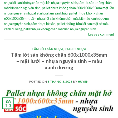
nhựa lót sàn không chân mặt kín nhựa nguyên sinh
,
tấm lót sàn không chân
mặt kín xanh nguyên sinh
,
pallet nhựa không chân 600x1000x35mm mặt liền
nhựa nguyên sinh
,
pallet nhựa làm sân khấu
,
pallet nhựa không chân
600x1000x35mm
,
tấm nhựa lót sàn không chân mặt bít màu xanh dương
nhựa nguyên sinh
,
tấm nhựa lót sàn
,
pallet phẳng
,
tấm lót sàn mặt bít màu
xanh dương
,
pallet nhựa không chân mặt liền nhựa nguyên sinh
Leave a comment
TẤM LÓT SÀN NHỰA
,
PALLET NHỰA
Tấm lót sàn không chân 600x1000x35mm
– mặt lưới – nhựa nguyên sinh – màu
xanh dương
POSTED ON
8 THÁNG 3, 2023
BY
HUYEN
08
Th3