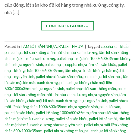
cấp đông, lót sàn kho để kê hàng trong nhà xưởng, công ty,
nhà […]
CONTINUE READING
→
Posted in
TẤM LÓT SÀN NHỰA
,
PALLET NHỰA
|
Tagged
coppha sân khấu
,
pallet nhựa lót sàn không chân mặt kín màu xanh dương
,
tấm lót sàn không
chân mặt kín màu xanh dương
,
pallet nhựa mặt liền 1000x600x35mm không
chân nhựa nguyên sinh
,
pallet nhựa
,
coppha nhựa làm sàn sân khấu
,
pallet
nhựa không chân 1000x600x35mm
,
tấm nhựa lót sàn không chân mặt bít
nhựa nguyên sinh
,
pallet nhựa lót sàn sân khấu
,
pallet nhựa lót sàn mới
,
tấm
lót sàn mặt kín màu xanh dương
,
pallet nhựa không chân mặt liền
600x1000x35mm nhựa nguyên sinh
,
pallet nhựa lót sàn không chân
,
pallet
nhựa lót sàn không chân mặt kín màu xanh dương nhựa nguyên sinh
,
tấm
lót sàn không chân mặt bít màu xanh dương nhựa nguyên sinh
,
pallet nhựa
mặt liền không chân 1000x600x35mm nhựa nguyên sinh
,
pallet lót sàn
,
pallet lót sân khấu
,
pallet kê hàng 1000x600x35mm
,
tấm nhựa lót sàn không
chân mặt bít màu xanh dương
,
pallet sàn sân khấu
,
pallet lót sàn mới
,
tấm lót
sàn mặt bít màu xanh dương nhựa nguyên sinh
,
pallet nhựa mặt liền không
chân 600x1000x35mm
,
pallet nhựa không chân
,
pallet nhựa lót sàn không