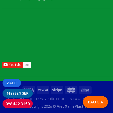
ZALO
MESSENGER
GIỚI THIỆU
HỆ THỐNG PHÂN PHỐI
TIN TỨC
LIÊN HỆ
FAQ
BÁO GIÁ
098.442.3150
Copyright 2026 ©
Viet Xanh Plastic