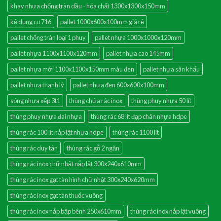
khay nhựa chống tràn dầu - hóa chất 1300x1300x150mm
kệ dụng cụ 716
pallet 1000x600x100mm giá rẻ
pallet chống tràn loại 1 phuy
pallet nhựa 1000x1000x120mm
pallet nhựa 1100x1100x120mm
pallet nhựa cao 145mm
pallet nhựa mới 1100x1100x150mm màu đen
pallet nhựa sân khấu
pallet nhựa thanh lý
pallet nhựa đen 600x600x100mm
sóng nhựa xếp 3t1
thùng chứa rác inox
thùng phuy nhựa 50 lít
thùng phuy nhựa đai nhựa
thùng rác 68 lít đạp chân nhựa hdpe
thùng rác 100 lít nắp lật nhựa hdpe
thùng rác 1100 lít
thùng rác duy tân
thùng rác gỗ 2 ngăn
thùng rác inox chữ nhật nắp lật 300x240x610mm
thùng rác inox gạt tàn hình chữ nhật 300x240x620mm
thùng rác inox gạt tàn thuốc vuông
thùng rác inox nắp bập bênh 250x610mm
thùng rác inox nắp lật vuông