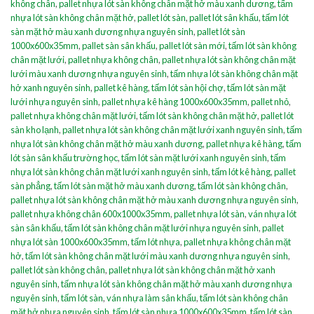
không chân
,
pallet nhựa lót sàn không chân mặt hở màu xanh dương
,
tấm
nhựa lót sàn không chân mặt hở
,
pallet lót sàn
,
pallet lót sân khấu
,
tấm lót
sàn mặt hở màu xanh dương nhựa nguyên sinh
,
pallet lót sàn
1000x600x35mm
,
pallet sàn sân khấu
,
pallet lót sàn mới
,
tấm lót sàn không
chân mặt lưới
,
pallet nhựa không chân
,
pallet nhựa lót sàn không chân mặt
lưới màu xanh dương nhựa nguyên sinh
,
tấm nhựa lót sàn không chân mặt
hở xanh nguyên sinh
,
pallet kê hàng
,
tấm lót sàn hội chợ
,
tấm lót sàn mặt
lưới nhựa nguyên sinh
,
pallet nhựa kê hàng 1000x600x35mm
,
pallet nhỏ
,
pallet nhựa không chân mặt lưới
,
tấm lót sàn không chân mặt hở
,
pallet lót
sàn kho lạnh
,
pallet nhựa lót sàn không chân mặt lưới xanh nguyên sinh
,
tấm
nhựa lót sàn không chân mặt hở màu xanh dương
,
pallet nhựa kê hàng
,
tấm
lót sàn sân khấu trường học
,
tấm lót sàn mặt lưới xanh nguyên sinh
,
tấm
nhựa lót sàn không chân mặt lưới xanh nguyên sinh
,
tấm lót kê hàng
,
pallet
sàn phẳng
,
tấm lót sàn mặt hở màu xanh dương
,
tấm lót sàn không chân
,
pallet nhựa lót sàn không chân mặt hở màu xanh dương nhựa nguyên sinh
,
pallet nhựa không chân 600x1000x35mm
,
pallet nhựa lót sàn
,
ván nhựa lót
sàn sân khấu
,
tấm lót sàn không chân mặt lưới nhựa nguyên sinh
,
pallet
nhựa lót sàn 1000x600x35mm
,
tấm lót nhựa
,
pallet nhựa không chân mặt
hở
,
tấm lót sàn không chân mặt lưới màu xanh dương nhựa nguyên sinh
,
pallet lót sàn không chân
,
pallet nhựa lót sàn không chân mặt hở xanh
nguyên sinh
,
tấm nhựa lót sàn không chân mặt hở màu xanh dương nhựa
nguyên sinh
,
tấm lót sàn
,
ván nhựa làm sân khấu
,
tấm lót sàn không chân
mặt hở nhựa nguyên sinh
,
tấm lót sàn nhựa 1000x600x35mm
,
tấm lót sàn