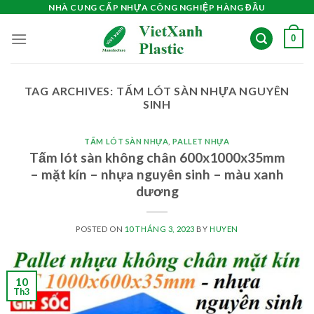
Skip
NHÀ CUNG CẤP NHỰA CÔNG NGHIỆP HÀNG ĐẦU
to
0
content
TAG ARCHIVES:
TẤM LÓT SÀN NHỰA NGUYÊN
SINH
TẤM LÓT SÀN NHỰA
,
PALLET NHỰA
Tấm lót sàn không chân 600x1000x35mm
– mặt kín – nhựa nguyên sinh – màu xanh
dương
POSTED ON
10 THÁNG 3, 2023
BY
HUYEN
10
Th3