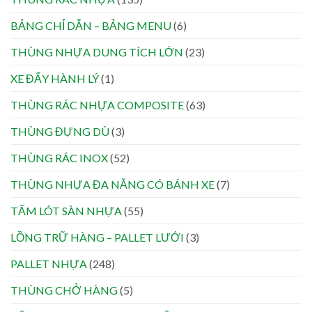
BẢNG CHỈ DẪN – BẢNG MENU
(6)
THÙNG NHỰA DUNG TÍCH LỚN
(23)
XE ĐẨY HÀNH LÝ
(1)
THÙNG RÁC NHỰA COMPOSITE
(63)
THÙNG ĐỰNG DÙ
(3)
THÙNG RÁC INOX
(52)
THÙNG NHỰA ĐA NĂNG CÓ BÁNH XE
(7)
TẤM LÓT SÀN NHỰA
(55)
LỒNG TRỮ HÀNG – PALLET LƯỚI
(3)
PALLET NHỰA
(248)
THÙNG CHỞ HÀNG
(5)