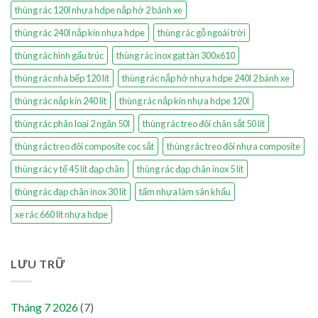
thùng rác 120l nhựa hdpe nắp hở 2 bánh xe
thùng rác 240l nắp kín nhựa hdpe
thùng rác gỗ ngoài trời
thùng rác hình gấu trúc
thùng rác inox gạt tàn 300x610
thùng rác nhà bếp 120 lít
thùng rác nắp hở nhựa hdpe 240l 2 bánh xe
thùng rác nắp kín 240 lít
thùng rác nắp kín nhựa hdpe 120l
thùng rác phân loại 2 ngăn 50l
thùng rác treo đôi chân sắt 50 lít
thùng rác treo đôi composite cọc sắt
thùng rác treo đôi nhựa composite
thùng rác y tế 45 lít đạp chân
thùng rác đạp chân inox 5 lít
thùng rác đạp chân inox 30 lít
tấm nhựa làm sân khấu
xe rác 660 lít nhựa hdpe
LƯU TRỮ
Tháng 7 2026
(7)