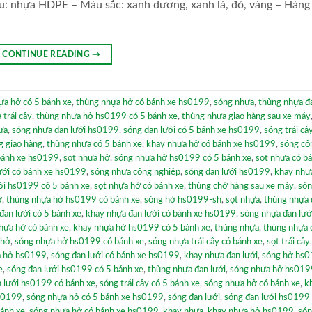
: nhựa HDPE – Màu sắc: xanh dương, xanh lá, đỏ, vàng – Hàng
CONTINUE READING
→
ựa hở có 5 bánh xe
,
thùng nhựa hở có bánh xe hs0199
,
sóng nhựa
,
thùng nhựa đa
 trái cây
,
thùng nhựa hở hs0199 có 5 bánh xe
,
thùng nhựa giao hàng sau xe máy
ựa
,
sóng nhựa đan lưới hs0199
,
sóng đan lưới có 5 bánh xe hs0199
,
sóng trái câ
g giao hàng
,
thùng nhựa có 5 bánh xe
,
khay nhựa hở có bánh xe hs0199
,
sóng cô
 bánh xe hs0199
,
sọt nhựa hở
,
sóng nhựa hở hs0199 có 5 bánh xe
,
sọt nhựa có b
ưới có bánh xe hs0199
,
sóng nhựa công nghiệp
,
sóng đan lưới hs0199
,
khay nhự
ới hs0199 có 5 bánh xe
,
sọt nhựa hở có bánh xe
,
thùng chở hàng sau xe máy
,
són
ở
,
thùng nhựa hở hs0199 có bánh xe
,
sóng hở hs0199-sh
,
sọt nhựa
,
thùng nhựa 
đan lưới có 5 bánh xe
,
khay nhựa đan lưới có bánh xe hs0199
,
sóng nhựa đan lướ
hựa hở có bánh xe
,
khay nhựa hở hs0199 có 5 bánh xe
,
thùng nhựa
,
thùng nhựa 
 hở
,
sóng nhựa hở hs0199 có bánh xe
,
sóng nhựa trái cây có bánh xe
,
sọt trái cây
a hở hs0199
,
sóng đan lưới có bánh xe hs0199
,
khay nhựa đan lưới
,
sóng hở hs0
e
,
sóng đan lưới hs0199 có 5 bánh xe
,
thùng nhựa đan lưới
,
sóng nhựa hở hs019
 lưới hs0199 có bánh xe
,
sóng trái cây có 5 bánh xe
,
sóng nhựa hở có bánh xe
,
k
s0199
,
sóng nhựa hở có 5 bánh xe hs0199
,
sóng đan lưới
,
sóng đan lưới hs0199
bánh xe
,
sóng nhựa hở có bánh xe hs0199
,
khay nhựa
,
khay nhựa hở hs0199
,
són