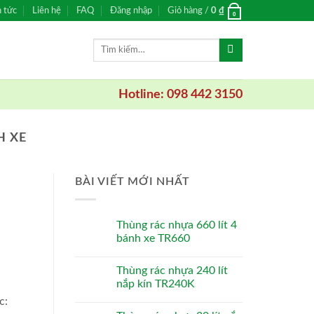
n tức
Liên hệ
FAQ
Đăng nhập
Giỏ hàng /
0
₫
0
Tìm
kiếm:
Hotline: 098 442 3150
H XE
BÀI VIẾT MỚI NHẤT
Thùng rác nhựa 660 lít 4
bánh xe TR660
Thùng rác nhựa 240 lít
nắp kín TR240K
c: