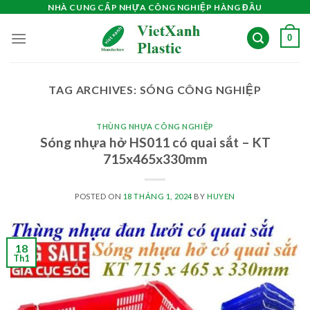
Skip
NHÀ CUNG CẤP NHỰA CÔNG NGHIỆP HÀNG ĐẦU
to
0
content
TAG ARCHIVES:
SÓNG CÔNG NGHIỆP
THÙNG NHỰA CÔNG NGHIỆP
Sóng nhựa hở HS011 có quai sắt – KT
715x465x330mm
POSTED ON
18 THÁNG 1, 2024
BY
HUYEN
18
Th1