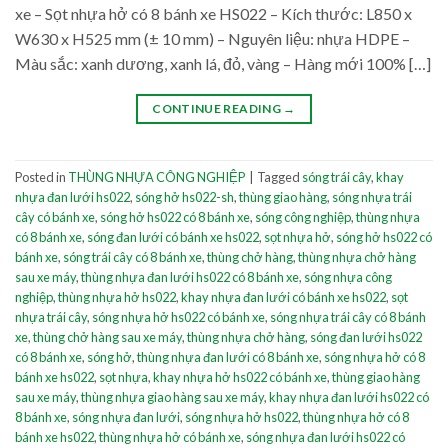
xe – Sọt nhựa hở có 8 bánh xe HS022 – Kích thước: L850 x
W630 x H525 mm (± 10 mm) – Nguyên liệu: nhựa HDPE –
Màu sắc: xanh dương, xanh lá, đỏ, vàng – Hàng mới 100% […]
CONTINUE READING
→
Posted in
THÙNG NHỰA CÔNG NGHIỆP
|
Tagged
sóng trái cây
,
khay
nhựa đan lưới hs022
,
sóng hở hs022-sh
,
thùng giao hàng
,
sóng nhựa trái
cây có bánh xe
,
sóng hở hs022 có 8 bánh xe
,
sóng công nghiệp
,
thùng nhựa
có 8 bánh xe
,
sóng đan lưới có bánh xe hs022
,
sọt nhựa hở
,
sóng hở hs022 có
bánh xe
,
sóng trái cây có 8 bánh xe
,
thùng chở hàng
,
thùng nhựa chở hàng
sau xe máy
,
thùng nhựa đan lưới hs022 có 8 bánh xe
,
sóng nhựa công
nghiệp
,
thùng nhựa hở hs022
,
khay nhựa đan lưới có bánh xe hs022
,
sọt
nhựa trái cây
,
sóng nhựa hở hs022 có bánh xe
,
sóng nhựa trái cây có 8 bánh
xe
,
thùng chở hàng sau xe máy
,
thùng nhựa chở hàng
,
sóng đan lưới hs022
có 8 bánh xe
,
sóng hở
,
thùng nhựa đan lưới có 8 bánh xe
,
sóng nhựa hở có 8
bánh xe hs022
,
sọt nhựa
,
khay nhựa hở hs022 có bánh xe
,
thùng giao hàng
sau xe máy
,
thùng nhựa giao hàng sau xe máy
,
khay nhựa đan lưới hs022 có
8 bánh xe
,
sóng nhựa đan lưới
,
sóng nhựa hở hs022
,
thùng nhựa hở có 8
bánh xe hs022
,
thùng nhựa hở có bánh xe
,
sóng nhựa đan lưới hs022 có