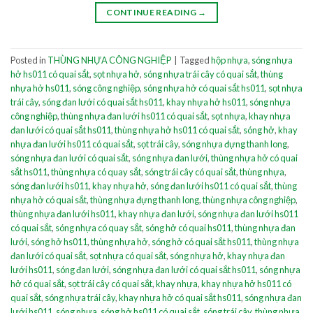
CONTINUE READING
→
Posted in
THÙNG NHỰA CÔNG NGHIỆP
|
Tagged
hộp nhựa
,
sóng nhựa
hở hs011 có quai sắt
,
sọt nhựa hở
,
sóng nhựa trái cây có quai sắt
,
thùng
nhựa hở hs011
,
sóng công nghiệp
,
sóng nhựa hở có quai sắt hs011
,
sọt nhựa
trái cây
,
sóng đan lưới có quai sắt hs011
,
khay nhựa hở hs011
,
sóng nhựa
công nghiệp
,
thùng nhựa đan lưới hs011 có quai sắt
,
sọt nhựa
,
khay nhựa
đan lưới có quai sắt hs011
,
thùng nhựa hở hs011 có quai sắt
,
sóng hở
,
khay
nhựa đan lưới hs011 có quai sắt
,
sọt trái cây
,
sóng nhựa đựng thanh long
,
sóng nhựa đan lưới có quai sắt
,
sóng nhựa đan lưới
,
thùng nhựa hở có quai
sắt hs011
,
thùng nhựa có quay sắt
,
sóng trái cây có quai sắt
,
thùng nhựa
,
sóng đan lưới hs011
,
khay nhựa hở
,
sóng đan lưới hs011 có quai sắt
,
thùng
nhựa hở có quai sắt
,
thùng nhựa đựng thanh long
,
thùng nhựa công nghiệp
,
thùng nhựa đan lưới hs011
,
khay nhựa đan lưới
,
sóng nhựa đan lưới hs011
có quai sắt
,
sóng nhựa có quay sắt
,
sóng hở có quai hs011
,
thùng nhựa đan
lưới
,
sóng hở hs011
,
thùng nhựa hở
,
sóng hở có quai sắt hs011
,
thùng nhựa
đan lưới có quai sắt
,
sọt nhựa có quai sắt
,
sóng nhựa hở
,
khay nhựa đan
lưới hs011
,
sóng đan lưới
,
sóng nhựa đan lưới có quai sắt hs011
,
sóng nhựa
hở có quai sắt
,
sọt trái cây có quai sắt
,
khay nhựa
,
khay nhựa hở hs011 có
quai sắt
,
sóng nhựa trái cây
,
khay nhựa hở có quai sắt hs011
,
sóng nhựa đan
lưới hs011
,
sóng nhựa
,
sóng hở hs011 có quai sắt
,
sóng trái cây
,
thùng nhựa