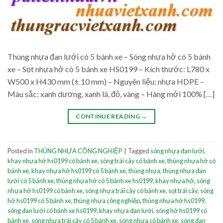
Thùng nhựa đan lưới có 5 bánh xe – Sóng nhựa hở có 5 bánh
xe – Sọt nhựa hở có 5 bánh xe HS0199 – Kích thước: L780 x
W500 x H430 mm (± 10 mm) – Nguyên liệu: nhựa HDPE –
Màu sắc: xanh dương, xanh lá, đỏ, vàng – Hàng mới 100% […]
CONTINUE READING
→
Posted in
THÙNG NHỰA CÔNG NGHIỆP
|
Tagged
sóng nhựa đan lưới
,
khay nhựa hở hs0199 có bánh xe
,
sóng trái cây có bánh xe
,
thùng nhựa hở có
bánh xe
,
khay nhựa hở hs0199 có 5 bánh xe
,
thùng nhựa
,
thùng nhựa đan
lưới có 5 bánh xe
,
thùng nhựa hở có 5 bánh xe hs0199
,
khay nhựa hở
,
sóng
nhựa hở hs0199 có bánh xe
,
sóng nhựa trái cây có bánh xe
,
sọt trái cây
,
sóng
hở hs0199 có 5 bánh xe
,
thùng nhựa công nghiệp
,
thùng nhựa hở hs0199
,
sóng đan lưới có bánh xe hs0199
,
khay nhựa đan lưới
,
sóng hở hs0199 có
bánh xe
,
sóng nhựa trái cây có 5 bánh xe
,
sóng nhựa có bánh xe
,
sóng đan