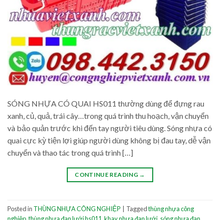
SÓNG NHỰA CÓ QUAI HS011 thường dùng để đựng rau
xanh, củ, quả, trái cây…trong quá trình thu hoạch, vận chuyển
và bảo quản trước khi đến tay người tiêu dùng. Sóng nhựa có
quai cực kỳ tiện lợi giúp người dùng không bị đau tay, dễ vận
chuyển và thao tác trong quá trình […]
CONTINUE READING
→
Posted in
THÙNG NHỰA CÔNG NGHIỆP
|
Tagged
thùng nhựa công
nghiệp
,
thùng nhựa đan lưới hs011
,
khay nhựa đan lưới
,
sóng nhựa đan