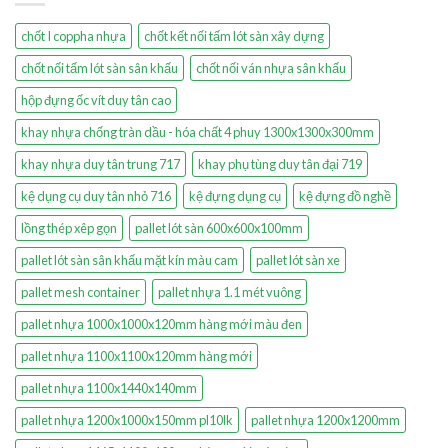
chốt I coppha nhựa
chốt kết nối tấm lót sàn xây dựng
chốt nối tấm lót sàn sân khấu
chốt nối ván nhựa sân khấu
hộp đựng ốc vít duy tân cao
khay nhựa chống tràn dầu - hóa chất 4 phuy 1300x1300x300mm
khay nhựa duy tân trung 717
khay phụ tùng duy tân đại 719
kệ dụng cụ duy tân nhỏ 716
kệ đựng dụng cụ
kệ đựng đồ nghề
lồng thép xêp gọn
pallet lót sàn 600x600x100mm
pallet lót sàn sân khấu mặt kín màu cam
pallet lót sàn xe
pallet mesh container
pallet nhựa 1.1 mét vuông
pallet nhựa 1000x1000x120mm hàng mới màu đen
pallet nhựa 1100x1100x120mm hàng mới
pallet nhựa 1100x1440x140mm
pallet nhựa 1200x1000x150mm pl10lk
pallet nhựa 1200x1200mm