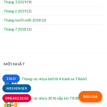
Tháng 3 2019
(9)
Tháng 2 2019
(2)
Tháng mười một 2018
(2)
Tháng 7 2018
(2)
MỚI NHẤT
Thùng rác nhựa 660 lít 4 bánh xe TR660
ZALO
MESSENGER
BÁO GIÁ
Thùng rác nhựa 30 lít nắp kín TR30
098.442.3150