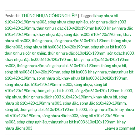
Posted in
THÙNG NHỰA CÔNG NGHIỆP
|
Tagged
khay nhựa bít
610x420x190mm hs003
,
sóng nhựa công nghiệp
,
sóng nhựa đặc hs003
610x420x190mm
,
thùng nhựa đặc 610x420x190mm hs003
,
khay nhựa đặc
610x420x190mm
,
khay nhựa đặc
,
sóng đặc hs003 610x420x190mm
,
khay
nhựa bít hs003
,
thùng nhựa
,
sóng nhựa đặc 610x420x190mm
,
thùng nhựa
đặc hs003
,
sóng nhựa bít hs003 610x420x190mm
,
sóng nhựa bít hs003
,
thùng nhựa công nghiệp
,
thùng nhựa đặc 610x420x190mm
,
sóng đặc hs003
,
khay nhựa đặc hs003 610x420x190mm
,
khay nhựa đặc 610x420x190mm
hs003
,
thùng nhựa đặc
,
sóng nhựa bít 610x420x190mm
,
thùng nhựa bít
,
sóng bít hs003 610x420x190mm
,
sóng bít hs003
,
khay nhựa
,
thùng nhựa bít
610x420x190mm
,
sóng nhựa bít
,
khay nhựa bít hs003 610x420x190mm
,
sóng nhựa đặc 610x420x190mm hs003
,
sóng nhựa
,
sóng bít
610x420x190mm
,
thùng nhựa bít hs003
,
sóng đặc 610x420x190mm hs003
,
hộp nhựa
,
thùng nhựa đặc hs003 610x420x190mm
,
khay nhựa bít
,
sóng
nhựa bít 610x420x190mm hs003
,
sóng đặc
,
sóng đặc 610x420x190mm
,
sóng bít
,
thùng nhựa bít 610x420x190mm hs003
,
sóng nhựa đặc
,
khay nhựa
bít 610x420x190mm
,
sóng nhựa đặc hs003
,
sóng bít 610x420x190mm
hs003
,
sóng công nghiệp
,
thùng nhựa bít hs003 610x420x190mm
,
khay
nhựa đặc hs003
Leave a comment