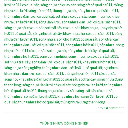
lưới hs011 có quai sắt
,
sóng nhựa có quay sắt
,
sóng hở có quai hs011
,
thùng
nhựa đan lưới
,
sóng hở hs011
,
thùng nhựa hở
,
sóng hở có quai sắt hs011
,
thùng nhựa đan lưới có quai sắt
,
sọt nhựa có quai sắt
,
sóng nhựa hở
,
khay
nhựa đan lưới hs011
,
sóng đan lưới
,
sóng nhựa đan lưới có quai sắt hs011
,
sóng nhựa hở có quai sắt
,
sọt trái cây có quai sắt
,
khay nhựa
,
khay nhựa hở
hs011 có quai sắt
,
sóng nhựa trái cây
,
khay nhựa hở có quai sắt hs011
,
sóng
nhựa đan lưới hs011
,
sóng nhựa
,
sóng hở hs011 có quai sắt
,
sóng trái cây
,
thùng nhựa đan lưới có quai sắt hs011
,
sóng nhựa hở hs011
,
hộp nhựa
,
sóng
nhựa hở hs011 có quai sắt
,
sọt nhựa hở
,
sóng nhựa trái cây có quai sắt
,
thùng nhựa hở hs011
,
sóng công nghiệp
,
sóng nhựa hở có quai sắt hs011
,
sọt nhựa trái cây
,
sóng đan lưới có quai sắt hs011
,
khay nhựa hở hs011
,
sóng nhựa công nghiệp
,
thùng nhựa đan lưới hs011 có quai sắt
,
sọt nhựa
,
khay nhựa đan lưới có quai sắt hs011
,
thùng nhựa hở hs011 có quai sắt
,
sóng hở
,
khay nhựa đan lưới hs011 có quai sắt
,
sọt trái cây
,
sóng nhựa đựng
thanh long
,
sóng nhựa đan lưới có quai sắt
,
sóng nhựa đan lưới
,
thùng nhựa
hở có quai sắt hs011
,
thùng nhựa có quay sắt
,
sóng trái cây có quai sắt
,
thùng nhựa
,
sóng đan lưới hs011
,
khay nhựa hở
,
sóng đan lưới hs011 có
quai sắt
,
thùng nhựa hở có quai sắt
,
thùng nhựa đựng thanh long
Leave a comment
THÙNG NHỰA CÔNG NGHIỆP