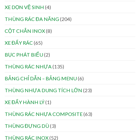
XE DỌN VỆ SINH
(4)
THÙNG RÁC ĐA NĂNG
(204)
CỘT CHẮN INOX
(8)
XE ĐẨY RÁC
(65)
BỤC PHÁT BIỂU
(2)
THÙNG RÁC NHỰA
(135)
BẢNG CHỈ DẪN – BẢNG MENU
(6)
THÙNG NHỰA DUNG TÍCH LỚN
(23)
XE ĐẨY HÀNH LÝ
(1)
THÙNG RÁC NHỰA COMPOSITE
(63)
THÙNG ĐỰNG DÙ
(3)
THÙNG RÁC INOX
(52)