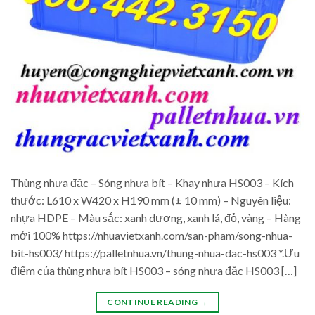
Thùng nhựa đặc – Sóng nhựa bít – Khay nhựa HS003 – Kích
thước: L610 x W420 x H190 mm (± 10 mm) – Nguyên liệu:
nhựa HDPE – Màu sắc: xanh dương, xanh lá, đỏ, vàng – Hàng
mới 100% https://nhuavietxanh.com/san-pham/song-nhua-
bit-hs003/ https://palletnhua.vn/thung-nhua-dac-hs003 *.Ưu
điểm của thùng nhựa bít HS003 – sóng nhựa đặc HS003 […]
CONTINUE READING
→