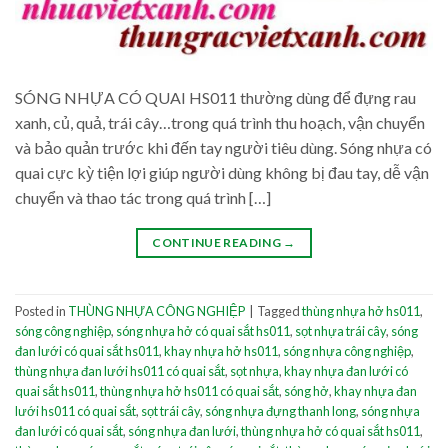
SÓNG NHỰA CÓ QUAI HS011 thường dùng để đựng rau
xanh, củ, quả, trái cây…trong quá trình thu hoạch, vận chuyển
và bảo quản trước khi đến tay người tiêu dùng. Sóng nhựa có
quai cực kỳ tiện lợi giúp người dùng không bị đau tay, dễ vận
chuyển và thao tác trong quá trình […]
CONTINUE READING
→
Posted in
THÙNG NHỰA CÔNG NGHIỆP
|
Tagged
thùng nhựa hở hs011
,
sóng công nghiệp
,
sóng nhựa hở có quai sắt hs011
,
sọt nhựa trái cây
,
sóng
đan lưới có quai sắt hs011
,
khay nhựa hở hs011
,
sóng nhựa công nghiệp
,
thùng nhựa đan lưới hs011 có quai sắt
,
sọt nhựa
,
khay nhựa đan lưới có
quai sắt hs011
,
thùng nhựa hở hs011 có quai sắt
,
sóng hở
,
khay nhựa đan
lưới hs011 có quai sắt
,
sọt trái cây
,
sóng nhựa đựng thanh long
,
sóng nhựa
đan lưới có quai sắt
,
sóng nhựa đan lưới
,
thùng nhựa hở có quai sắt hs011
,