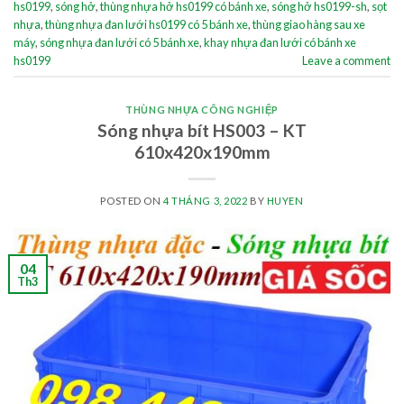
hs0199
,
sóng hở
,
thùng nhựa hở hs0199 có bánh xe
,
sóng hở hs0199-sh
,
sọt
nhựa
,
thùng nhựa đan lưới hs0199 có 5 bánh xe
,
thùng giao hàng sau xe
máy
,
sóng nhựa đan lưới có 5 bánh xe
,
khay nhựa đan lưới có bánh xe
hs0199
Leave a comment
THÙNG NHỰA CÔNG NGHIỆP
Sóng nhựa bít HS003 – KT
610x420x190mm
POSTED ON
4 THÁNG 3, 2022
BY
HUYEN
04
Th3