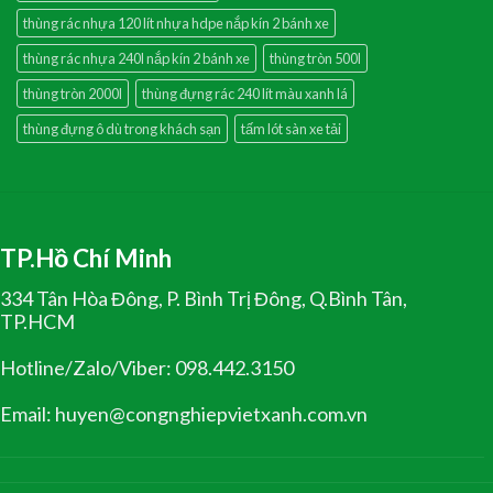
thùng rác nhựa 120 lít nhựa hdpe nắp kín 2 bánh xe
thùng rác nhựa 240l nắp kín 2 bánh xe
thùng tròn 500l
thùng tròn 2000l
thùng đựng rác 240 lít màu xanh lá
thùng đựng ô dù trong khách sạn
tấm lót sàn xe tải
TP.Hồ Chí Minh
334 Tân Hòa Đông, P. Bình Trị Đông, Q.Bình Tân,
TP.HCM
Hotline/Zalo/Viber: 098.442.3150
Email: huyen@congnghiepvietxanh.com.vn