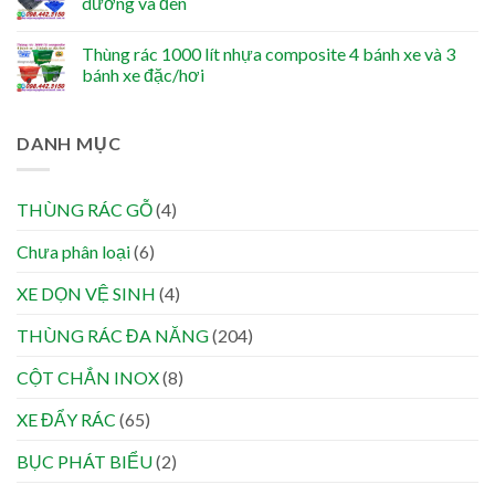
dương và đen
Thùng rác 1000 lít nhựa composite 4 bánh xe và 3
bánh xe đặc/hơi
DANH MỤC
THÙNG RÁC GỖ
(4)
Chưa phân loại
(6)
XE DỌN VỆ SINH
(4)
THÙNG RÁC ĐA NĂNG
(204)
CỘT CHẮN INOX
(8)
XE ĐẨY RÁC
(65)
BỤC PHÁT BIỂU
(2)