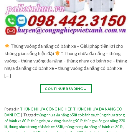
Thùng vuông đa năng có bánh xe – Giải pháp tiện lợi cho
không gian sống hiện đại
*. Thùng nhựa đa năng – thùng
vuông – thùng vuông đa năng – thùng nhựa có bánh xe – thùng
nhựa đa năng có bánh xe – thùng vuông đa năng có bánh xe
[…]
CONTINUE READING
→
Posted in
THÙNG NHỰA CÔNG NGHIỆP
,
THÙNG NHỰA ĐA NĂNG CÓ
BÁNH XE
|
Tagged
thùng nhựa đa năng 65 lít có bánh xe
,
thùng nhựa trong
có bánh xe 60 lít
,
thùng nhựa vuông đa năng 90 lít
,
thùng vuông đa năng 220
lít
,
thùng nhựa trong có bánh xe 65 lít
,
thùng trong đa năng có bánh xe 30 lít
,