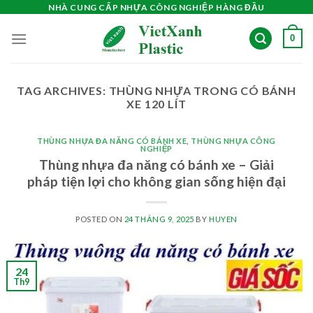
Skip
NHÀ CUNG CẤP NHỰA CÔNG NGHIỆP HÀNG ĐẦU
to
0
content
TAG ARCHIVES:
THÙNG NHỰA TRONG CÓ BÁNH
XE 120 LÍT
THÙNG NHỰA ĐA NĂNG CÓ BÁNH XE
,
THÙNG NHỰA CÔNG
NGHIỆP
Thùng nhựa đa năng có bánh xe – Giải
pháp tiện lợi cho không gian sống hiện đại
POSTED ON
24 THÁNG 9, 2025
BY
HUYEN
24
Th9