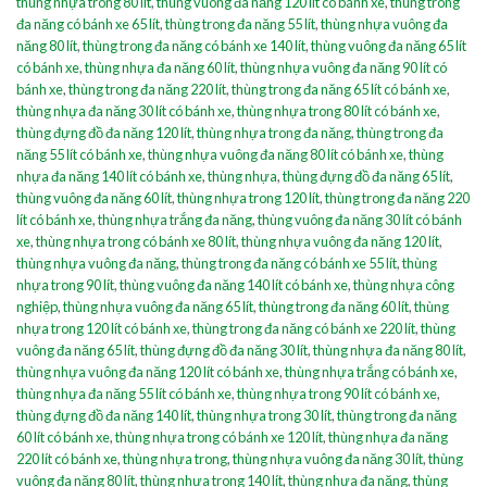
thùng nhựa trong 80 lít
,
thùng vuông đa năng 120 lít có bánh xe
,
thùng trong
đa năng có bánh xe 65 lít
,
thùng trong đa năng 55 lít
,
thùng nhựa vuông đa
năng 80 lít
,
thùng trong đa năng có bánh xe 140 lít
,
thùng vuông đa năng 65 lít
có bánh xe
,
thùng nhựa đa năng 60 lít
,
thùng nhựa vuông đa năng 90 lít có
bánh xe
,
thùng trong đa năng 220 lít
,
thùng trong đa năng 65 lít có bánh xe
,
thùng nhựa đa năng 30 lít có bánh xe
,
thùng nhựa trong 80 lít có bánh xe
,
thùng đựng đồ đa năng 120 lít
,
thùng nhựa trong đa năng
,
thùng trong đa
năng 55 lít có bánh xe
,
thùng nhựa vuông đa năng 80 lít có bánh xe
,
thùng
nhựa đa năng 140 lít có bánh xe
,
thùng nhựa
,
thùng đựng đồ đa năng 65 lít
,
thùng vuông đa năng 60 lít
,
thùng nhựa trong 120 lít
,
thùng trong đa năng 220
lít có bánh xe
,
thùng nhựa trắng đa năng
,
thùng vuông đa năng 30 lít có bánh
xe
,
thùng nhựa trong có bánh xe 80 lít
,
thùng nhựa vuông đa năng 120 lít
,
thùng nhựa vuông đa năng
,
thùng trong đa năng có bánh xe 55 lít
,
thùng
nhựa trong 90 lít
,
thùng vuông đa năng 140 lít có bánh xe
,
thùng nhựa công
nghiệp
,
thùng nhựa vuông đa năng 65 lít
,
thùng trong đa năng 60 lít
,
thùng
nhựa trong 120 lít có bánh xe
,
thùng trong đa năng có bánh xe 220 lít
,
thùng
vuông đa năng 65 lít
,
thùng đựng đồ đa năng 30 lít
,
thùng nhựa đa năng 80 lít
,
thùng nhựa vuông đa năng 120 lít có bánh xe
,
thùng nhựa trắng có bánh xe
,
thùng nhựa đa năng 55 lít có bánh xe
,
thùng nhựa trong 90 lít có bánh xe
,
thùng đựng đồ đa năng 140 lít
,
thùng nhựa trong 30 lít
,
thùng trong đa năng
60 lít có bánh xe
,
thùng nhựa trong có bánh xe 120 lít
,
thùng nhựa đa năng
220 lít có bánh xe
,
thùng nhựa trong
,
thùng nhựa vuông đa năng 30 lít
,
thùng
vuông đa năng 80 lít
,
thùng nhựa trong 140 lít
,
thùng nhựa đa năng
,
thùng