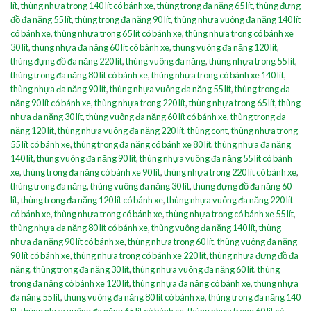
lít
,
thùng nhựa trong 140 lít có bánh xe
,
thùng trong đa năng 65 lít
,
thùng đựng
đồ đa năng 55 lít
,
thùng trong đa năng 90 lít
,
thùng nhựa vuông đa năng 140 lít
có bánh xe
,
thùng nhựa trong 65 lít có bánh xe
,
thùng nhựa trong có bánh xe
30 lít
,
thùng nhựa đa năng 60 lít có bánh xe
,
thùng vuông đa năng 120 lít
,
thùng đựng đồ đa năng 220 lít
,
thùng vuông đa năng
,
thùng nhựa trong 55 lít
,
thùng trong đa năng 80 lít có bánh xe
,
thùng nhựa trong có bánh xe 140 lít
,
thùng nhựa đa năng 90 lít
,
thùng nhựa vuông đa năng 55 lít
,
thùng trong đa
năng 90 lít có bánh xe
,
thùng nhựa trong 220 lít
,
thùng nhựa trong 65 lít
,
thùng
nhựa đa năng 30 lít
,
thùng vuông đa năng 60 lít có bánh xe
,
thùng trong đa
năng 120 lít
,
thùng nhựa vuông đa năng 220 lít
,
thùng cont
,
thùng nhựa trong
55 lít có bánh xe
,
thùng trong đa năng có bánh xe 80 lít
,
thùng nhựa đa năng
140 lít
,
thùng vuông đa năng 90 lít
,
thùng nhựa vuông đa năng 55 lít có bánh
xe
,
thùng trong đa năng có bánh xe 90 lít
,
thùng nhựa trong 220 lít có bánh xe
,
thùng trong đa năng
,
thùng vuông đa năng 30 lít
,
thùng đựng đồ đa năng 60
lít
,
thùng trong đa năng 120 lít có bánh xe
,
thùng nhựa vuông đa năng 220 lít
có bánh xe
,
thùng nhựa trong có bánh xe
,
thùng nhựa trong có bánh xe 55 lít
,
thùng nhựa đa năng 80 lít có bánh xe
,
thùng vuông đa năng 140 lít
,
thùng
nhựa đa năng 90 lít có bánh xe
,
thùng nhựa trong 60 lít
,
thùng vuông đa năng
90 lít có bánh xe
,
thùng nhựa trong có bánh xe 220 lít
,
thùng nhựa đựng đồ đa
năng
,
thùng trong đa năng 30 lít
,
thùng nhựa vuông đa năng 60 lít
,
thùng
trong đa năng có bánh xe 120 lít
,
thùng nhựa đa năng có bánh xe
,
thùng nhựa
đa năng 55 lít
,
thùng vuông đa năng 80 lít có bánh xe
,
thùng trong đa năng 140
lít
,
thùng nhựa vuông đa năng 65 lít có bánh xe
,
thùng nhựa trong 60 lít có