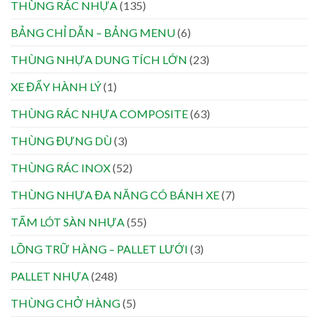
THÙNG RÁC NHỰA
(135)
BẢNG CHỈ DẪN – BẢNG MENU
(6)
THÙNG NHỰA DUNG TÍCH LỚN
(23)
XE ĐẨY HÀNH LÝ
(1)
THÙNG RÁC NHỰA COMPOSITE
(63)
THÙNG ĐỰNG DÙ
(3)
THÙNG RÁC INOX
(52)
THÙNG NHỰA ĐA NĂNG CÓ BÁNH XE
(7)
TẤM LÓT SÀN NHỰA
(55)
LỒNG TRỮ HÀNG – PALLET LƯỚI
(3)
PALLET NHỰA
(248)
THÙNG CHỞ HÀNG
(5)