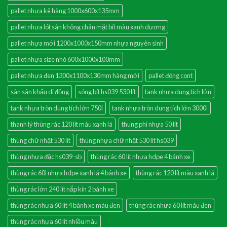
pallet nhựa kê hàng 1000x600x135mm
pallet nhựa lót sàn không chân mặt bít màu xanh dương
pallet nhựa mới 1200x1000x150mm nhựa nguyên sinh
pallet nhựa size nhỏ 600x1000x100mm
pallet nhựa đen 1300x1100x130mm hàng mới
pallet đóng cont
sàn sân khấu di động
sóng bít hs039 530 lít
tank nhựa dung tích lớn
tank nhựa tròn dung tích lớn 750l
tank nhựa tròn dung tích lớn 3000l
thanh lý thùng rác 120 lít màu xanh lá
thung phi nhựa 50 lít
thùng chữ nhật 530 lít
thùng nhựa chữ nhật 530 lít hs039
thùng nhựa đặc hs039-sb
thùng rác 60 lít nhựa hdpe 4 bánh xe
thùng rác 60l nhựa hdpe xanh lá 4 bánh xe
thùng rác 120 lít màu xanh lá
thùng rác lớn 240 lít nắp kín 2 bánh xe
thùng rác nhưa 60 lít 4 bánh xe màu đen
thùng rác nhưa 60 lít màu đen
thùng rác nhựa 60 lít nhiều màu