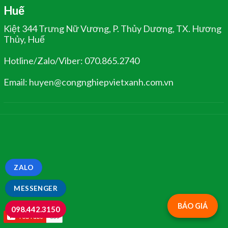
Huế
Kiệt 344 Trưng Nữ Vương, P. Thủy Dương, TX. Hương
Thủy, Huế
Hotline/Zalo/Viber: 070.865.2740
Email: huyen@congnghiepvietxanh.com.vn
ZALO
MESSENGER
BÁO GIÁ
098.442.3150