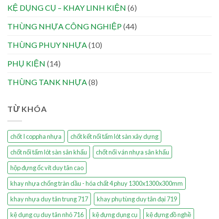
KỆ DỤNG CỤ – KHAY LINH KIỆN
(6)
THÙNG NHỰA CÔNG NGHIỆP
(44)
THÙNG PHUY NHỰA
(10)
PHỤ KIỆN
(14)
THÙNG TANK NHỰA
(8)
TỪ KHÓA
chốt I coppha nhựa
chốt kết nối tấm lót sàn xây dựng
chốt nối tấm lót sàn sân khấu
chốt nối ván nhựa sân khấu
hộp đựng ốc vít duy tân cao
khay nhựa chống tràn dầu - hóa chất 4 phuy 1300x1300x300mm
khay nhựa duy tân trung 717
khay phụ tùng duy tân đại 719
kệ dụng cụ duy tân nhỏ 716
kệ đựng dụng cụ
kệ đựng đồ nghề