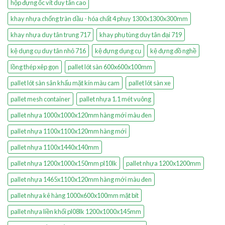
hộp đựng ốc vít duy tân cao
khay nhựa chống tràn dầu - hóa chất 4 phuy 1300x1300x300mm
khay nhựa duy tân trung 717
khay phụ tùng duy tân đại 719
kệ dụng cụ duy tân nhỏ 716
kệ đựng dụng cụ
kệ đựng đồ nghề
lồng thép xêp gọn
pallet lót sàn 600x600x100mm
pallet lót sàn sân khấu mặt kín màu cam
pallet lót sàn xe
pallet mesh container
pallet nhựa 1.1 mét vuông
pallet nhựa 1000x1000x120mm hàng mới màu đen
pallet nhựa 1100x1100x120mm hàng mới
pallet nhựa 1100x1440x140mm
pallet nhựa 1200x1000x150mm pl10lk
pallet nhựa 1200x1200mm
pallet nhựa 1465x1100x120mm hàng mới màu đen
pallet nhựa kê hàng 1000x600x100mm mặt bít
pallet nhựa liền khối pl08lk 1200x1000x145mm