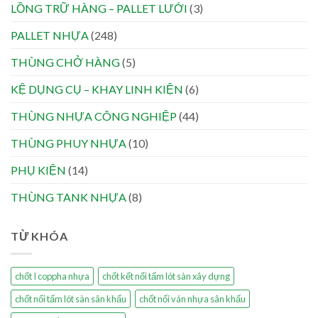
LỒNG TRỮ HÀNG – PALLET LƯỚI
(3)
PALLET NHỰA
(248)
THÙNG CHỞ HÀNG
(5)
KỆ DỤNG CỤ – KHAY LINH KIỆN
(6)
THÙNG NHỰA CÔNG NGHIỆP
(44)
THÙNG PHUY NHỰA
(10)
PHỤ KIỆN
(14)
THÙNG TANK NHỰA
(8)
TỪ KHÓA
chốt I coppha nhựa
chốt kết nối tấm lót sàn xây dựng
chốt nối tấm lót sàn sân khấu
chốt nối ván nhựa sân khấu