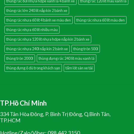
thùng rác 60l nhựa hdpe xanh lá 4 bánh xe
thùng rác 120 lít màu xanh lá
thùng rác lớn 240 lít nắp kín 2 bánh xe
thùng rác nhưa 60 lít 4 bánh xe màu đen
thùng rác nhưa 60 lít màu đen
thùng rác nhựa 60 lít nhiều màu
thùng rác nhựa 120 lít nhựa hdpe nắp kín 2 bánh xe
thùng rác nhựa 240l nắp kín 2 bánh xe
thùng tròn 500l
thùng tròn 2000l
thùng đựng rác 240 lít màu xanh lá
thùng đựng ô dù trong khách sạn
tấm lót sàn xe tải
TP.Hồ Chí Minh
334 Tân Hòa Đông, P. Bình Trị Đông, Q.Bình Tân,
TP.HCM
Hotline/Zalo/Viber: 098.442.3150