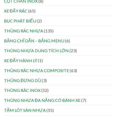
CỘT CHẮN INOX
(8)
XE ĐẨY RÁC
(65)
BỤC PHÁT BIỂU
(2)
THÙNG RÁC NHỰA
(135)
BẢNG CHỈ DẪN – BẢNG MENU
(6)
THÙNG NHỰA DUNG TÍCH LỚN
(23)
XE ĐẨY HÀNH LÝ
(1)
THÙNG RÁC NHỰA COMPOSITE
(63)
THÙNG ĐỰNG DÙ
(3)
THÙNG RÁC INOX
(52)
THÙNG NHỰA ĐA NĂNG CÓ BÁNH XE
(7)
TẤM LÓT SÀN NHỰA
(55)