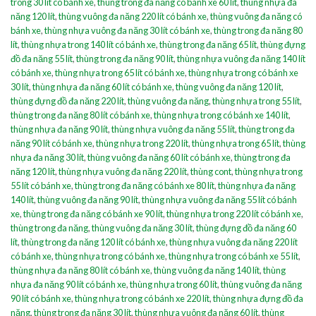
trong 30 lít có bánh xe
,
thùng trong đa năng có bánh xe 60 lít
,
thùng nhựa đa
năng 120 lít
,
thùng vuông đa năng 220 lít có bánh xe
,
thùng vuông đa năng có
bánh xe
,
thùng nhựa vuông đa năng 30 lít có bánh xe
,
thùng trong đa năng 80
lít
,
thùng nhựa trong 140 lít có bánh xe
,
thùng trong đa năng 65 lít
,
thùng đựng
đồ đa năng 55 lít
,
thùng trong đa năng 90 lít
,
thùng nhựa vuông đa năng 140 lít
có bánh xe
,
thùng nhựa trong 65 lít có bánh xe
,
thùng nhựa trong có bánh xe
30 lít
,
thùng nhựa đa năng 60 lít có bánh xe
,
thùng vuông đa năng 120 lít
,
thùng đựng đồ đa năng 220 lít
,
thùng vuông đa năng
,
thùng nhựa trong 55 lít
,
thùng trong đa năng 80 lít có bánh xe
,
thùng nhựa trong có bánh xe 140 lít
,
thùng nhựa đa năng 90 lít
,
thùng nhựa vuông đa năng 55 lít
,
thùng trong đa
năng 90 lít có bánh xe
,
thùng nhựa trong 220 lít
,
thùng nhựa trong 65 lít
,
thùng
nhựa đa năng 30 lít
,
thùng vuông đa năng 60 lít có bánh xe
,
thùng trong đa
năng 120 lít
,
thùng nhựa vuông đa năng 220 lít
,
thùng cont
,
thùng nhựa trong
55 lít có bánh xe
,
thùng trong đa năng có bánh xe 80 lít
,
thùng nhựa đa năng
140 lít
,
thùng vuông đa năng 90 lít
,
thùng nhựa vuông đa năng 55 lít có bánh
xe
,
thùng trong đa năng có bánh xe 90 lít
,
thùng nhựa trong 220 lít có bánh xe
,
thùng trong đa năng
,
thùng vuông đa năng 30 lít
,
thùng đựng đồ đa năng 60
lít
,
thùng trong đa năng 120 lít có bánh xe
,
thùng nhựa vuông đa năng 220 lít
có bánh xe
,
thùng nhựa trong có bánh xe
,
thùng nhựa trong có bánh xe 55 lít
,
thùng nhựa đa năng 80 lít có bánh xe
,
thùng vuông đa năng 140 lít
,
thùng
nhựa đa năng 90 lít có bánh xe
,
thùng nhựa trong 60 lít
,
thùng vuông đa năng
90 lít có bánh xe
,
thùng nhựa trong có bánh xe 220 lít
,
thùng nhựa đựng đồ đa
năng
,
thùng trong đa năng 30 lít
,
thùng nhựa vuông đa năng 60 lít
,
thùng