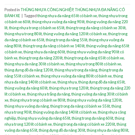
Posted in
THÙNG NHỰA CÔNG NGHIỆP
,
THÙNG NHỰA ĐA NĂNG CÓ
BÁNH XE
|
Tagged
thùng nhựa đa năng 65 lít có bánh xe
,
thùng nhựa trong
có bánh xe 60 lít
,
thùng nhựa vuông đa năng 90 lít
,
thùng vuông đa năng 220
lít
,
thùng nhựa trong có bánh xe 65 lít
,
thùng trong đa năng có bánh xe 30 lít
,
thùng nhựa trong 80 lít
,
thùng vuông đa năng 120 lít có bánh xe
,
thùng trong
đa năng có bánh xe 65 lít
,
thùng trong đa năng 55 lít
,
thùng nhựa vuông đa
năng 80 lít
,
thùng trong đa năng có bánh xe 140 lít
,
thùng vuông đa năng 65 lít
có bánh xe
,
thùng nhựa đa năng 60 lít
,
thùng nhựa vuông đa năng 90 lít có
bánh xe
,
thùng trong đa năng 220 lít
,
thùng trong đa năng 65 lít có bánh xe
,
thùng nhựa đa năng 30 lít có bánh xe
,
thùng nhựa trong 80 lít có bánh xe
,
thùng đựng đồ đa năng 120 lít
,
thùng nhựa trong đa năng
,
thùng trong đa
năng 55 lít có bánh xe
,
thùng nhựa vuông đa năng 80 lít có bánh xe
,
thùng
nhựa đa năng 140 lít có bánh xe
,
thùng nhựa
,
thùng đựng đồ đa năng 65 lít
,
thùng vuông đa năng 60 lít
,
thùng nhựa trong 120 lít
,
thùng trong đa năng 220
lít có bánh xe
,
thùng nhựa trắng đa năng
,
thùng vuông đa năng 30 lít có bánh
xe
,
thùng nhựa trong có bánh xe 80 lít
,
thùng nhựa vuông đa năng 120 lít
,
thùng nhựa vuông đa năng
,
thùng trong đa năng có bánh xe 55 lít
,
thùng
nhựa trong 90 lít
,
thùng vuông đa năng 140 lít có bánh xe
,
thùng nhựa công
nghiệp
,
thùng nhựa vuông đa năng 65 lít
,
thùng trong đa năng 60 lít
,
thùng
nhựa trong 120 lít có bánh xe
,
thùng trong đa năng có bánh xe 220 lít
,
thùng
vuông đa năng 65 lít
,
thùng đựng đồ đa năng 30 lít
,
thùng nhựa đa năng 80 lít
,