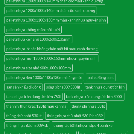
pallet nhựa 1200x1000x140mm chân cốc màu xanh dương
pallet nhựa 1200x1000x140mm chân cốc xanh dương
pallet nhựa 1300x1100x130mm màu xanh nhựa nguyên sinh
pallet nhựa không chân mặt lưới
pallet nhựa kê hàng 1000x600x135mm
pallet nhựa lót sàn không chân mặt bít màu xanh dương
pallet nhựa mới 1200x1000x150mm nhựa nguyên sinh
pallet nhựa size nhỏ 600x1000x100mm
pallet nhựa đen 1300x1100x130mm hàng mới
pallet đóng cont
sàn sân khấu di động
sóng bít hs039 530 lít
tank nhựa dung tích lớn
tank nhựa tròn dung tích lớn 750l
tank nhựa tròn dung tích lớn 3000l
thanh lý thùng rác 120 lít màu xanh lá
thung phi nhựa 50 lít
thùng chữ nhật 530 lít
thùng nhựa chữ nhật 530 lít hs039
thùng nhựa đặc hs039-sb
thùng rác 60 lít nhựa hdpe 4 bánh xe