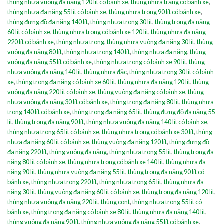
thùng nhựa vuông đa năng 120 lít có bánh xe
,
thùng nhựa trắng có bánh xe
,
thùng nhựa đa năng 55 lít có bánh xe
,
thùng nhựa trong 90 lít có bánh xe
,
thùng đựng đồ đa năng 140 lít
,
thùng nhựa trong 30 lít
,
thùng trong đa năng
60 lít có bánh xe
,
thùng nhựa trong có bánh xe 120 lít
,
thùng nhựa đa năng
220 lít có bánh xe
,
thùng nhựa trong
,
thùng nhựa vuông đa năng 30 lít
,
thùng
vuông đa năng 80 lít
,
thùng nhựa trong 140 lít
,
thùng nhựa đa năng
,
thùng
vuông đa năng 55 lít có bánh xe
,
thùng nhựa trong có bánh xe 90 lít
,
thùng
nhựa vuông đa năng 140 lít
,
thùng nhựa đặc
,
thùng nhựa trong 30 lít có bánh
xe
,
thùng trong đa năng có bánh xe 60 lít
,
thùng nhựa đa năng 120 lít
,
thùng
vuông đa năng 220 lít có bánh xe
,
thùng vuông đa năng có bánh xe
,
thùng
nhựa vuông đa năng 30 lít có bánh xe
,
thùng trong đa năng 80 lít
,
thùng nhựa
trong 140 lít có bánh xe
,
thùng trong đa năng 65 lít
,
thùng đựng đồ đa năng 55
lít
,
thùng trong đa năng 90 lít
,
thùng nhựa vuông đa năng 140 lít có bánh xe
,
thùng nhựa trong 65 lít có bánh xe
,
thùng nhựa trong có bánh xe 30 lít
,
thùng
nhựa đa năng 60 lít có bánh xe
,
thùng vuông đa năng 120 lít
,
thùng đựng đồ
đa năng 220 lít
,
thùng vuông đa năng
,
thùng nhựa trong 55 lít
,
thùng trong đa
năng 80 lít có bánh xe
,
thùng nhựa trong có bánh xe 140 lít
,
thùng nhựa đa
năng 90 lít
,
thùng nhựa vuông đa năng 55 lít
,
thùng trong đa năng 90 lít có
bánh xe
,
thùng nhựa trong 220 lít
,
thùng nhựa trong 65 lít
,
thùng nhựa đa
năng 30 lít
,
thùng vuông đa năng 60 lít có bánh xe
,
thùng trong đa năng 120 lít
,
thùng nhựa vuông đa năng 220 lít
,
thùng cont
,
thùng nhựa trong 55 lít có
bánh xe
,
thùng trong đa năng có bánh xe 80 lít
,
thùng nhựa đa năng 140 lít
,
thùng vuông đa năng 90 lít
,
thùng nhựa vuông đa năng 55 lít có bánh xe
,