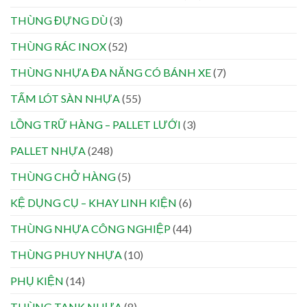
THÙNG ĐỰNG DÙ
(3)
THÙNG RÁC INOX
(52)
THÙNG NHỰA ĐA NĂNG CÓ BÁNH XE
(7)
TẤM LÓT SÀN NHỰA
(55)
LỒNG TRỮ HÀNG – PALLET LƯỚI
(3)
PALLET NHỰA
(248)
THÙNG CHỞ HÀNG
(5)
KỆ DỤNG CỤ – KHAY LINH KIỆN
(6)
THÙNG NHỰA CÔNG NGHIỆP
(44)
THÙNG PHUY NHỰA
(10)
PHỤ KIỆN
(14)
THÙNG TANK NHỰA
(8)