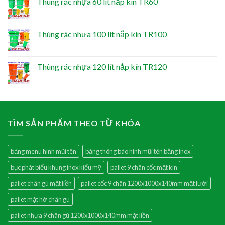
Thùng rác nhựa 60 lít nắp kín TR60
Thùng rác nhựa 100 lít nắp kín TR100
Thùng rác nhựa 120 lít nắp kín TR120
TÌM SẢN PHẨM THEO TỪ KHÓA
bảng menu hình mũi tên
bảng thông báo hình mũi tên bằng inox
bục phát biểu khung inox kiểu mỹ
pallet 9 chân cốc mặt kín
pallet chân gù mặt liền
pallet cốc 9 chân 1200x1000x140mm mặt lưới
pallet mặt hở chân gù
pallet nhựa 9 chân gù 1200x1000x140mm mặt liền