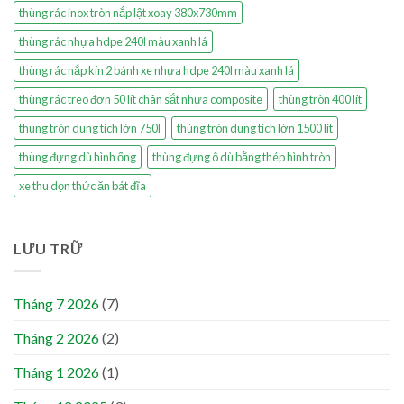
thùng rác inox tròn nắp lật xoay 380x730mm
thùng rác nhựa hdpe 240l màu xanh lá
thùng rác nắp kín 2 bánh xe nhựa hdpe 240l màu xanh lá
thùng rác treo đơn 50 lít chân sắt nhựa composite
thùng tròn 400 lít
thùng tròn dung tích lớn 750l
thùng tròn dung tích lớn 1500 lít
thùng đựng dù hình ống
thùng đựng ô dù bằng thép hình tròn
xe thu dọn thức ăn bát đĩa
LƯU TRỮ
Tháng 7 2026
(7)
Tháng 2 2026
(2)
Tháng 1 2026
(1)