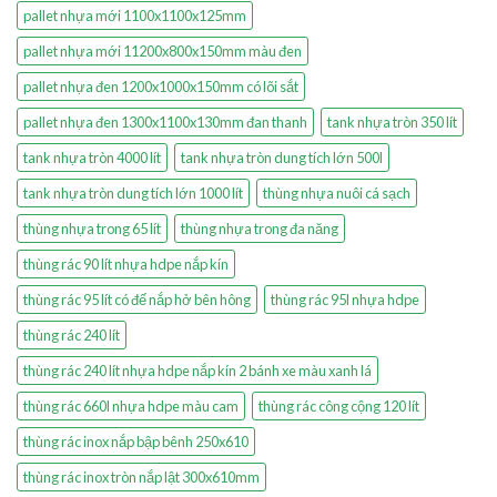
pallet nhựa mới 1100x1100x125mm
pallet nhựa mới 11200x800x150mm màu đen
pallet nhựa đen 1200x1000x150mm có lõi sắt
pallet nhựa đen 1300x1100x130mm đan thanh
tank nhựa tròn 350 lít
tank nhựa tròn 4000 lít
tank nhựa tròn dung tích lớn 500l
tank nhựa tròn dung tích lớn 1000 lít
thùng nhựa nuôi cá sạch
thùng nhựa trong 65 lít
thùng nhựa trong đa năng
thùng rác 90 lít nhựa hdpe nắp kín
thùng rác 95 lít có đế nắp hở bên hông
thùng rác 95l nhựa hdpe
thùng rác 240 lít
thùng rác 240 lít nhựa hdpe nắp kín 2 bánh xe màu xanh lá
thùng rác 660l nhựa hdpe màu cam
thùng rác công cộng 120 lít
thùng rác inox nắp bập bênh 250x610
thùng rác inox tròn nắp lật 300x610mm