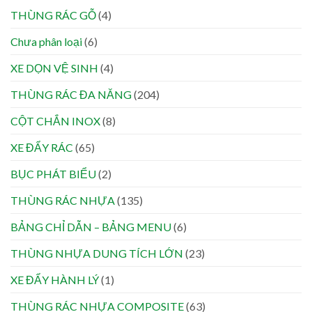
THÙNG RÁC GỖ
(4)
Chưa phân loại
(6)
XE DỌN VỆ SINH
(4)
THÙNG RÁC ĐA NĂNG
(204)
CỘT CHẮN INOX
(8)
XE ĐẨY RÁC
(65)
BỤC PHÁT BIỂU
(2)
THÙNG RÁC NHỰA
(135)
BẢNG CHỈ DẪN – BẢNG MENU
(6)
THÙNG NHỰA DUNG TÍCH LỚN
(23)
XE ĐẨY HÀNH LÝ
(1)
THÙNG RÁC NHỰA COMPOSITE
(63)