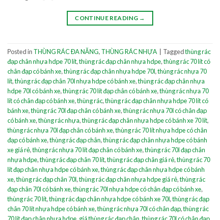
CONTINUE READING
→
Posted in
THÙNG RÁC ĐA NĂNG
,
THÙNG RÁC NHỰA
|
Tagged
thùng rác
đạp chân nhựa hdpe 70 lít
,
thùng rác đạp chân nhựa hdpe
,
thùng rác 70 lít có
chân đạp có bánh xe
,
thùng rác đạp chân nhựa hdpe 70l
,
thùng rác nhựa 70
lít
,
thùng rác đạp chân 70l nhựa hdpe có bánh xe
,
thùng rác đạp chân nhựa
hdpe 70l có bánh xe
,
thùng rác 70 lít đạp chân có bánh xe
,
thùng rác nhựa 70
lít có chân đạp có bánh xe
,
thùng rác
,
thùng rác đạp chân nhựa hdpe 70 lít có
bánh xe
,
thùng rác 70l đạp chân có bánh xe
,
thùng rác nhựa 70l có chân đạp
có bánh xe
,
thùng rác nhựa
,
thùng rác đạp chân nhựa hdpe có bánh xe 70 lít
,
thùng rác nhựa 70l đạp chân có bánh xe
,
thùng rác 70 lít nhựa hdpe có chân
đạp có bánh xe
,
thùng rác đạp chân
,
thùng rác đạp chân nhựa hdpe có bánh
xe giá rẻ
,
thùng rác nhựa 70 lít đạp chân có bánh xe
,
thùng rác 70l đạp chân
nhựa hdpe
,
thùng rác đạp chân 70 lít
,
thùng rác đạp chân giá rẻ
,
thùng rác 70
lít đạp chân nhựa hdpe có bánh xe
,
thùng rác đạp chân nhựa hdpe có bánh
xe
,
thùng rác đạp chân 70l
,
thùng rác đạp chân nhựa hdpe giá rẻ
,
thùng rác
đạp chân 70l có bánh xe
,
thùng rác 70l nhựa hdpe có chân đạp có bánh xe
,
thùng rác 70 lít
,
thùng rác đạp chân nhựa hdpe có bánh xe 70l
,
thùng rác đạp
chân 70 lít nhựa hdpe có bánh xe
,
thùng rác nhựa 70l có chân đạp
,
thùng rác
70 lít đạp chân nhựa hdpe
,
giá thùng rác đạp chân
,
thùng rác 70l có chân đạp