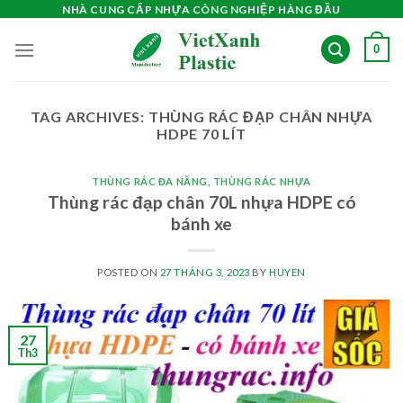
Skip
NHÀ CUNG CẤP NHỰA CÔNG NGHIỆP HÀNG ĐẦU
to
0
content
TAG ARCHIVES:
THÙNG RÁC ĐẠP CHÂN NHỰA
HDPE 70 LÍT
THÙNG RÁC ĐA NĂNG
,
THÙNG RÁC NHỰA
Thùng rác đạp chân 70L nhựa HDPE có
bánh xe
POSTED ON
27 THÁNG 3, 2023
BY
HUYEN
27
Th3