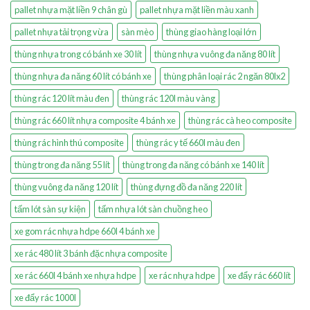
pallet nhựa mặt liền 9 chân gù
pallet nhựa mặt liền màu xanh
pallet nhựa tải trọng vừa
sàn mèo
thùng giao hàng loại lớn
thùng nhựa trong có bánh xe 30 lít
thùng nhựa vuông đa năng 80 lít
thùng nhựa đa năng 60 lít có bánh xe
thùng phân loại rác 2 ngăn 80lx2
thùng rác 120 lít màu đen
thùng rác 120l màu vàng
thùng rác 660 lít nhựa composite 4 bánh xe
thùng rác cà heo composite
thùng rác hình thú composite
thùng rác y tế 660l màu đen
thùng trong đa năng 55 lít
thùng trong đa năng có bánh xe 140 lít
thùng vuông đa năng 120 lít
thùng đựng đồ đa năng 220 lít
tấm lót sàn sự kiện
tấm nhựa lót sàn chuồng heo
xe gom rác nhựa hdpe 660l 4 bánh xe
xe rác 480 lít 3 bánh đặc nhựa composite
xe rác 660l 4 bánh xe nhựa hdpe
xe rác nhựa hdpe
xe đẩy rác 660 lít
xe đẩy rác 1000l