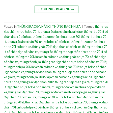
CONTINUE READING
→
Posted in
THÙNG RÁC ĐA NĂNG
,
THÙNG RÁC NHỰA
|
Tagged
thùng rác
đạp chân nhựa hdpe 70 lít
,
thùng rác đạp chân nhựa hdpe
,
thùng rác 70 lít có
chân đạp có bánh xe
,
thùng rác đạp chân nhựa hdpe 70l
,
thùng rác nhựa 70
lít
,
thùng rác đạp chân 70l nhựa hdpe có bánh xe
,
thùng rác đạp chân nhựa
hdpe 70l có bánh xe
,
thùng rác 70 lít đạp chân có bánh xe
,
thùng rác nhựa 70
lít có chân đạp có bánh xe
,
thùng rác
,
thùng rác đạp chân nhựa hdpe 70 lít có
bánh xe
,
thùng rác 70l đạp chân có bánh xe
,
thùng rác nhựa 70l có chân đạp
có bánh xe
,
thùng rác nhựa
,
thùng rác đạp chân nhựa hdpe có bánh xe 70 lít
,
thùng rác nhựa 70l đạp chân có bánh xe
,
thùng rác 70 lít nhựa hdpe có chân
đạp có bánh xe
,
thùng rác đạp chân
,
thùng rác đạp chân nhựa hdpe có bánh
xe giá rẻ
,
thùng rác nhựa 70 lít đạp chân có bánh xe
,
thùng rác 70l đạp chân
nhựa hdpe
,
thùng rác đạp chân 70 lít
,
thùng rác đạp chân giá rẻ
,
thùng rác 70
lít đạp chân nhựa hdpe có bánh xe
,
thùng rác đạp chân nhựa hdpe có bánh
xe
,
thùng rác đạp chân 70l
,
thùng rác đạp chân nhựa hdpe giá rẻ
,
thùng rác
đạp chân 70l có bánh xe
,
thùng rác 70l nhựa hdpe có chân đạp có bánh xe
,
thùng rác 70 lít
,
thùng rác đạp chân nhựa hdpe có bánh xe 70l
,
thùng rác đạp
chân 70 lít nhựa hdpe có bánh xe
,
thùng rác nhựa 70l có chân đạp
,
thùng rác
70 lít đạp chân nhựa hdpe
,
giá thùng rác đạp chân
,
thùng rác 70l có chân đạp