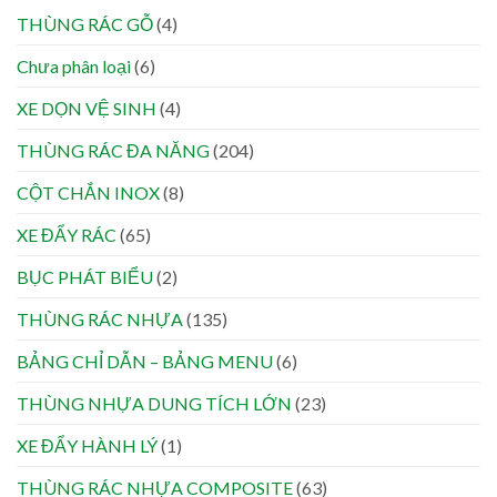
THÙNG RÁC GỖ
(4)
Chưa phân loại
(6)
XE DỌN VỆ SINH
(4)
THÙNG RÁC ĐA NĂNG
(204)
CỘT CHẮN INOX
(8)
XE ĐẨY RÁC
(65)
BỤC PHÁT BIỂU
(2)
THÙNG RÁC NHỰA
(135)
BẢNG CHỈ DẪN – BẢNG MENU
(6)
THÙNG NHỰA DUNG TÍCH LỚN
(23)
XE ĐẨY HÀNH LÝ
(1)
THÙNG RÁC NHỰA COMPOSITE
(63)