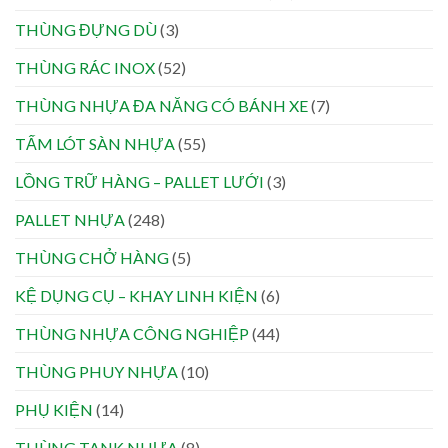
THÙNG ĐỰNG DÙ
(3)
THÙNG RÁC INOX
(52)
THÙNG NHỰA ĐA NĂNG CÓ BÁNH XE
(7)
TẤM LÓT SÀN NHỰA
(55)
LỒNG TRỮ HÀNG – PALLET LƯỚI
(3)
PALLET NHỰA
(248)
THÙNG CHỞ HÀNG
(5)
KỆ DỤNG CỤ – KHAY LINH KIỆN
(6)
THÙNG NHỰA CÔNG NGHIỆP
(44)
THÙNG PHUY NHỰA
(10)
PHỤ KIỆN
(14)
THÙNG TANK NHỰA
(8)