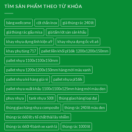
TÌM SẢN PHẨM THEO TỪ KHÓA
bảng wellcome
cột chắn inox
giá thùng rác 240 lít
giá thùng rác gấu misa
giá tấm lót sàn sân khấu
khay nhựa đựng linh kiện a9
khay nhựa đựng ốc vít a6
khay phụ tùng 717
pallet liền khối pl16lk 1200x1200x150mm
pallet nhựa 1100x1100x150mm
pallet nhựa 1200x1200x150mm hàng mới màu xanh
pallet nhựa kê hàng giá rẻ
pallet nhựa pl16lk
pallet nhựa xuất khẩu 1100x1100x125mm hàng mới màu đen
phuy nhựa
tank nhựa 500l
thùng giao hàng loại đại
thùng giao hàng nhựa composite
thùng rác 240 lít màu đen
thùng rác 660 lít y tế chất thải lây nhiễm
thùng rác 660l 4 bánh xe xanh lá
thùng rác 1000 lít