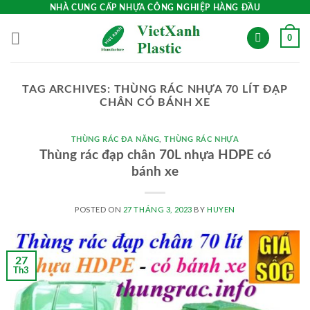
Skip
NHÀ CUNG CẤP NHỰA CÔNG NGHIỆP HÀNG ĐẦU
to
0
content
TAG ARCHIVES:
THÙNG RÁC NHỰA 70 LÍT ĐẠP
CHÂN CÓ BÁNH XE
THÙNG RÁC ĐA NĂNG
,
THÙNG RÁC NHỰA
Thùng rác đạp chân 70L nhựa HDPE có
bánh xe
POSTED ON
27 THÁNG 3, 2023
BY
HUYEN
27
Th3