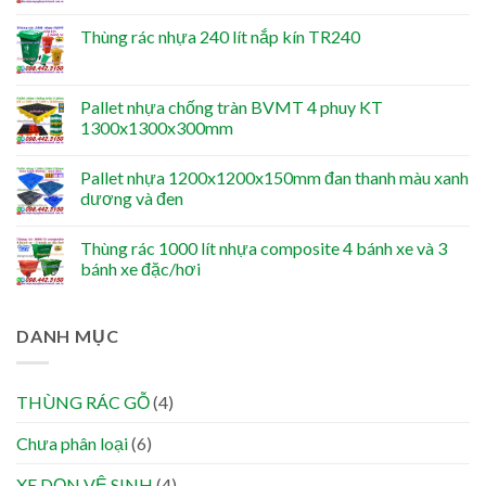
Thùng rác nhựa 240 lít nắp kín TR240
Pallet nhựa chống tràn BVMT 4 phuy KT
1300x1300x300mm
Pallet nhựa 1200x1200x150mm đan thanh màu xanh
dương và đen
Thùng rác 1000 lít nhựa composite 4 bánh xe và 3
bánh xe đặc/hơi
DANH MỤC
THÙNG RÁC GỖ
(4)
Chưa phân loại
(6)
XE DỌN VỆ SINH
(4)