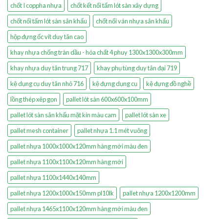
chốt I coppha nhựa
chốt kết nối tấm lót sàn xây dựng
chốt nối tấm lót sàn sân khấu
chốt nối ván nhựa sân khấu
hộp đựng ốc vít duy tân cao
khay nhựa chống tràn dầu - hóa chất 4 phuy 1300x1300x300mm
khay nhựa duy tân trung 717
khay phụ tùng duy tân đại 719
kệ dụng cụ duy tân nhỏ 716
kệ đựng dụng cụ
kệ đựng đồ nghề
lồng thép xêp gọn
pallet lót sàn 600x600x100mm
pallet lót sàn sân khấu mặt kín màu cam
pallet lót sàn xe
pallet mesh container
pallet nhựa 1.1 mét vuông
pallet nhựa 1000x1000x120mm hàng mới màu đen
pallet nhựa 1100x1100x120mm hàng mới
pallet nhựa 1100x1440x140mm
pallet nhựa 1200x1000x150mm pl10lk
pallet nhựa 1200x1200mm
pallet nhựa 1465x1100x120mm hàng mới màu đen