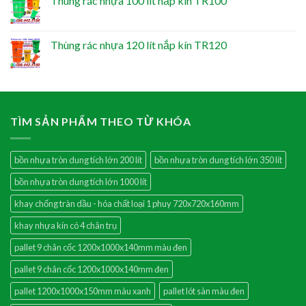
Thùng rác nhựa 100 lít nắp kín TR100
Thùng rác nhựa 120 lít nắp kín TR120
TÌM SẢN PHẨM THEO TỪ KHÓA
bồn nhựa tròn dung tích lớn 200 lít
bồn nhựa tròn dung tích lớn 350 lít
bồn nhựa tròn dung tích lớn 1000 lít
khay chống tràn dầu - hóa chất loại 1 phuy 720x720x160mm
khay nhựa kín có 4 chân trụ
pallet 9 chân cốc 1200x1000x140mm màu đen
pallet 9 chân cốc 1200x1000x140mm đen
pallet 1200x1000x150mm màu xanh
pallet lót sàn màu đen