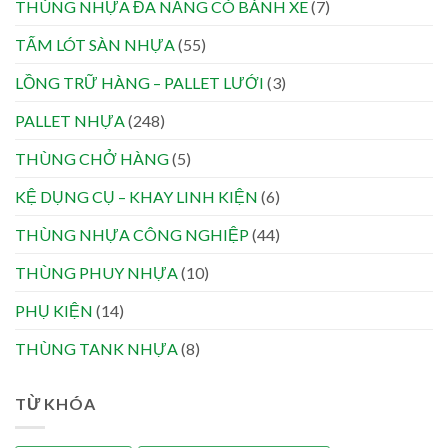
THÙNG NHỰA ĐA NĂNG CÓ BÁNH XE
(7)
TẤM LÓT SÀN NHỰA
(55)
LỒNG TRỮ HÀNG – PALLET LƯỚI
(3)
PALLET NHỰA
(248)
THÙNG CHỞ HÀNG
(5)
KỆ DỤNG CỤ – KHAY LINH KIỆN
(6)
THÙNG NHỰA CÔNG NGHIỆP
(44)
THÙNG PHUY NHỰA
(10)
PHỤ KIỆN
(14)
THÙNG TANK NHỰA
(8)
TỪ KHÓA