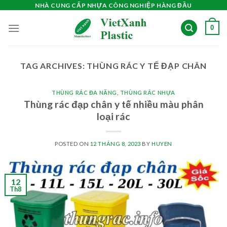
Skip
NHÀ CUNG CẤP NHỰA CÔNG NGHIỆP HÀNG ĐẦU
to
0
content
TAG ARCHIVES:
THÙNG RÁC Y TẾ ĐẠP CHÂN
THÙNG RÁC ĐA NĂNG
,
THÙNG RÁC NHỰA
Thùng rác đạp chân y tế nhiều màu phân
loại rác
POSTED ON
12 THÁNG 8, 2023
BY
HUYEN
12
Th8