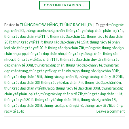
CONTINUE READING
→
Posted in
THÙNG RÁC ĐA NĂNG
,
THÙNG RÁC NHỰA
|
Tagged
thùng rác
đạp chân 20l
,
thùng rác nhựa đạp chân
,
thùng rác y tế đạp chân phân loại rác
,
thùng rác đạp chân y tế 11 lít
,
thùng rác đạp chân 11l
,
thùng rác y tế đạp chân
20 lít
,
thùng rác y tế 11 lít
,
thùng rác đạp chân y tế 15 lít
,
thùng rác y tế phân
loại rác
,
thùng rác y tế 20 lít
,
thùng rác đạp chân 7 lít
,
thùng rác
,
thùng rác đạp
chân nhựa pp
,
thùng rác đạp chân nhỏ
,
thùng rác y tế đạp chân
,
thùng rác
nhựa
,
thùng rác y tế đạp chân 11 lít
,
thùng rác đạp chân duy tân
,
thùng rác
đạp chân y tế 30 lít
,
thùng rác đạp chân
,
thùng rác đạp chân y tế
,
thùng rác
đạp chân trung
,
thùng rác y tế đạp chân nhựa pp
,
thùng rác đạp chân 30 lít
,
thùng rác đạp chân 15 lít
,
thùng rác đạp chân 7l
,
thùng rác đạp chân y tế 20 lít
,
thùng rác đạp chân 30l
,
thùng rác y tế đạp chân 7 lít
,
thùng rác đạp chân lớn
,
thùng rác đạp chân y tế nhựa pp
,
thùng rác y tế đạp chân 30 lít
,
thùng rác đạp
chân y tế phân loại rác
,
thùng rác đạp chân y tế 7 lít
,
thùng rác đạp chân 11 lít
,
thùng rác y tế 30 lít
,
thùng rác y tế đạp chân 15 lít
,
thùng rác đạp chân 15l
,
thùng rác đạp chân 20 lít
,
thùng rác đạp chân giá rẻ
,
thùng rác y tế 7 lít
,
thùng
rác y tế 15 lít
Leave a comment