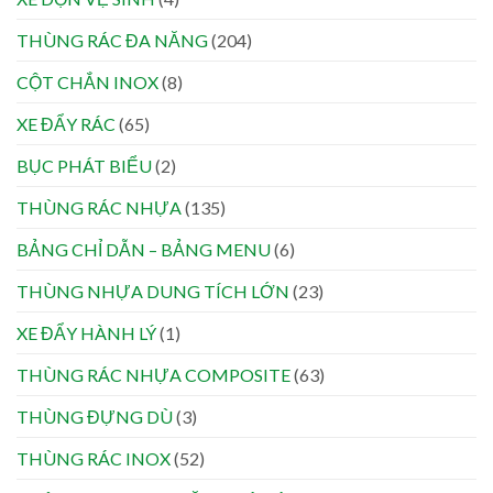
THÙNG RÁC ĐA NĂNG
(204)
CỘT CHẮN INOX
(8)
XE ĐẨY RÁC
(65)
BỤC PHÁT BIỂU
(2)
THÙNG RÁC NHỰA
(135)
BẢNG CHỈ DẪN – BẢNG MENU
(6)
THÙNG NHỰA DUNG TÍCH LỚN
(23)
XE ĐẨY HÀNH LÝ
(1)
THÙNG RÁC NHỰA COMPOSITE
(63)
THÙNG ĐỰNG DÙ
(3)
THÙNG RÁC INOX
(52)