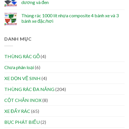
dương và đen
Thùng rác 1000 lít nhựa composite 4 bánh xe và 3
bánh xe đặc/hơi
DANH MỤC
THÙNG RÁC GỖ
(4)
Chưa phân loại
(6)
XE DỌN VỆ SINH
(4)
THÙNG RÁC ĐA NĂNG
(204)
CỘT CHẮN INOX
(8)
XE ĐẨY RÁC
(65)
BỤC PHÁT BIỂU
(2)