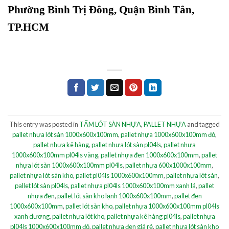
Phường Bình Trị Đông, Quận Bình Tân,
TP.HCM
This entry was posted in
TẤM LÓT SÀN NHỰA
,
PALLET NHỰA
and tagged
pallet nhựa lót sàn 1000x600x100mm
,
pallet nhựa 1000x600x100mm đỏ
,
pallet nhựa kê hàng
,
pallet nhựa lót sàn pl04ls
,
pallet nhựa
1000x600x100mm pl04ls vàng
,
pallet nhựa đen 1000x600x100mm
,
pallet
nhựa lót sàn 1000x600x100mm pl04ls
,
pallet nhựa 600x1000x100mm
,
pallet nhựa lót sàn kho
,
pallet pl04ls 1000x600x100mm
,
pallet nhựa lót sàn
,
pallet lót sàn pl04ls
,
pallet nhựa pl04ls 1000x600x100mm xanh lá
,
pallet
nhựa đen
,
pallet lót sàn kho lạnh 1000x600x100mm
,
pallet đen
1000x600x100mm
,
pallet lót sàn kho
,
pallet nhựa 1000x600x100mm pl04ls
xanh dương
,
pallet nhựa lót kho
,
pallet nhựa kê hàng pl04ls
,
pallet nhựa
pl04ls 1000x600x100mm đỏ
,
pallet nhựa đen giá rẻ
,
pallet nhựa lót sàn kho