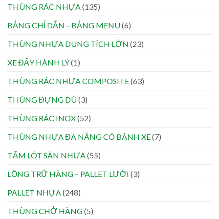
THÙNG RÁC NHỰA
(135)
BẢNG CHỈ DẪN – BẢNG MENU
(6)
THÙNG NHỰA DUNG TÍCH LỚN
(23)
XE ĐẨY HÀNH LÝ
(1)
THÙNG RÁC NHỰA COMPOSITE
(63)
THÙNG ĐỰNG DÙ
(3)
THÙNG RÁC INOX
(52)
THÙNG NHỰA ĐA NĂNG CÓ BÁNH XE
(7)
TẤM LÓT SÀN NHỰA
(55)
LỒNG TRỮ HÀNG – PALLET LƯỚI
(3)
PALLET NHỰA
(248)
THÙNG CHỞ HÀNG
(5)