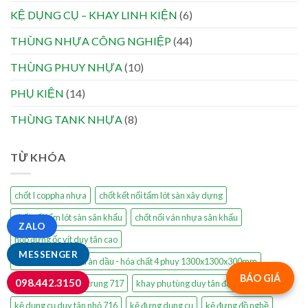
KỆ DỤNG CỤ – KHAY LINH KIỆN
(6)
THÙNG NHỰA CÔNG NGHIỆP
(44)
THÙNG PHUY NHỰA
(10)
PHỤ KIỆN
(14)
THÙNG TANK NHỰA
(8)
TỪ KHÓA
chốt I coppha nhựa
chốt kết nối tấm lót sàn xây dựng
chốt nối tấm lót sàn sân khấu
chốt nối ván nhựa sân khấu
ZALO
hộp đựng ốc vít duy tân cao
MESSENGER
khay nhựa chống tràn dầu - hóa chất 4 phuy 1300x1300x300mm
BÁO GIÁ
098.442.3150
khay nhựa duy tân trung 717
khay phụ tùng duy tân đại 719
kệ dụng cụ duy tân nhỏ 716
kệ đựng dụng cụ
kệ đựng đồ nghề