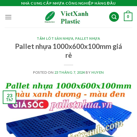
Skip
NHÀ CUNG CẤP NHỰA CÔNG NGHIỆP HÀNG ĐẦU
to
0
content
TẤM LÓT SÀN NHỰA
,
PALLET NHỰA
Pallet nhựa 1000x600x100mm giá
rẻ
POSTED ON
23 THÁNG 7, 2024
BY
HUYEN
23
Th7