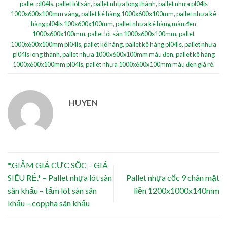
pallet pl04ls
,
pallet lót sàn
,
pallet nhựa long thành
,
pallet nhựa pl04ls
1000x600x100mm vàng
,
pallet kê hàng 1000x600x100mm
,
pallet nhựa kê
hàng pl04ls 100x600x100mm
,
pallet nhựa kê hàng màu đen
1000x600x100mm
,
pallet lót sàn 1000x600x100mm
,
pallet
1000x600x100mm pl04ls
,
pallet kê hàng
,
pallet kê hàng pl04ls
,
pallet nhựa
pl04ls long thành
,
pallet nhựa 1000x600x100mm màu đen
,
pallet kê hàng
1000x600x100mm pl04ls
,
pallet nhựa 1000x600x100mm màu đen giá rẻ
.
HUYEN
*.GIẢM GIÁ CỰC SỐC – GIÁ
SIÊU RẺ.* – Pallet nhựa lót sàn
Pallet nhựa cốc 9 chân mặt
sân khấu – tấm lót sàn sân
liền 1200x1000x140mm
khấu – coppha sân khấu