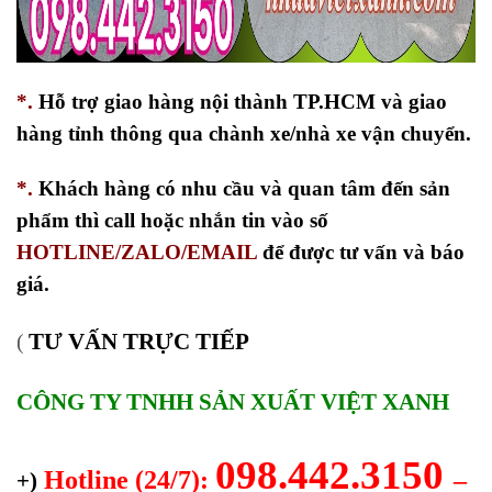
*.
Hỗ trợ giao hàng nội thành TP.HCM và giao
hàng tỉnh thông qua chành xe/nhà xe vận chuyển.
*.
Khách hàng có nhu cầu và quan tâm đến sản
phẩm thì call hoặc nhắn tin vào số
HOTLINE/ZALO/EMAIL
để được tư vấn và báo
giá.
TƯ VẤN TRỰC TIẾP
(
CÔNG TY TNHH SẢN XUẤT VIỆT XANH
098.442.3150
Hotline (24/7):
–
+)