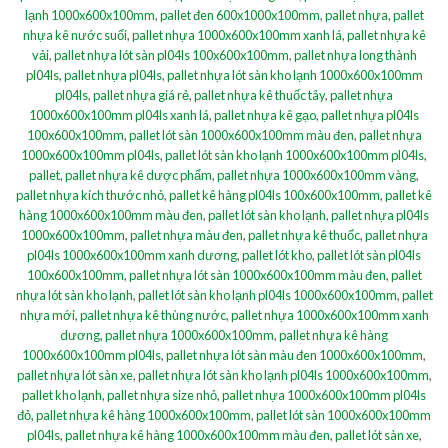
lạnh 1000x600x100mm
,
pallet đen 600x1000x100mm
,
pallet nhựa
,
pallet
nhựa kê nước suối
,
pallet nhựa 1000x600x100mm xanh lá
,
pallet nhựa kê
vải
,
pallet nhựa lót sàn pl04ls 100x600x100mm
,
pallet nhựa long thành
pl04ls
,
pallet nhựa pl04ls
,
pallet nhựa lót sàn kho lạnh 1000x600x100mm
pl04ls
,
pallet nhựa giá rẻ
,
pallet nhựa kê thuốc tây
,
pallet nhựa
1000x600x100mm pl04ls xanh lá
,
pallet nhựa kê gạo
,
pallet nhựa pl04ls
100x600x100mm
,
pallet lót sàn 1000x600x100mm màu đen
,
pallet nhựa
1000x600x100mm pl04ls
,
pallet lót sàn kho lạnh 1000x600x100mm pl04ls
,
pallet
,
pallet nhựa kê dược phẩm
,
pallet nhựa 1000x600x100mm vàng
,
pallet nhựa kích thước nhỏ
,
pallet kê hàng pl04ls 100x600x100mm
,
pallet kê
hàng 1000x600x100mm màu đen
,
pallet lót sàn kho lạnh
,
pallet nhựa pl04ls
1000x600x100mm
,
pallet nhựa màu đen
,
pallet nhựa kê thuốc
,
pallet nhựa
pl04ls 1000x600x100mm xanh dương
,
pallet lót kho
,
pallet lót sàn pl04ls
100x600x100mm
,
pallet nhựa lót sàn 1000x600x100mm màu đen
,
pallet
nhựa lót sàn kho lạnh
,
pallet lót sàn kho lạnh pl04ls 1000x600x100mm
,
pallet
nhựa mới
,
pallet nhựa kê thùng nước
,
pallet nhựa 1000x600x100mm xanh
dương
,
pallet nhựa 1000x600x100mm
,
pallet nhựa kê hàng
1000x600x100mm pl04ls
,
pallet nhựa lót sàn màu đen 1000x600x100mm
,
pallet nhựa lót sàn xe
,
pallet nhựa lót sàn kho lạnh pl04ls 1000x600x100mm
,
pallet kho lạnh
,
pallet nhựa size nhỏ
,
pallet nhựa 1000x600x100mm pl04ls
đỏ
,
pallet nhựa kê hàng 1000x600x100mm
,
pallet lót sàn 1000x600x100mm
pl04ls
,
pallet nhựa kê hàng 1000x600x100mm màu đen
,
pallet lót sàn xe
,