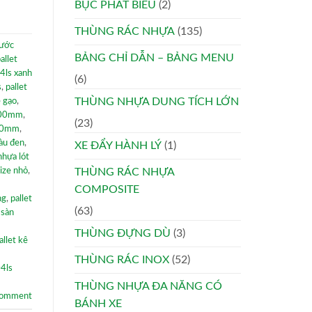
BỤC PHÁT BIỂU
(2)
THÙNG RÁC NHỰA
(135)
nước
BẢNG CHỈ DẪN – BẢNG MENU
allet
4ls xanh
(6)
s
,
pallet
THÙNG NHỰA DUNG TÍCH LỚN
ê gạo
,
x100mm
,
(23)
100mm
,
àu đen
,
XE ĐẨY HÀNH LÝ
(1)
nhựa lót
size nhỏ
,
THÙNG RÁC NHỰA
COMPOSITE
ng
,
pallet
(63)
 sàn
THÙNG ĐỰNG DÙ
(3)
allet kê
THÙNG RÁC INOX
(52)
04ls
THÙNG NHỰA ĐA NĂNG CÓ
comment
BÁNH XE