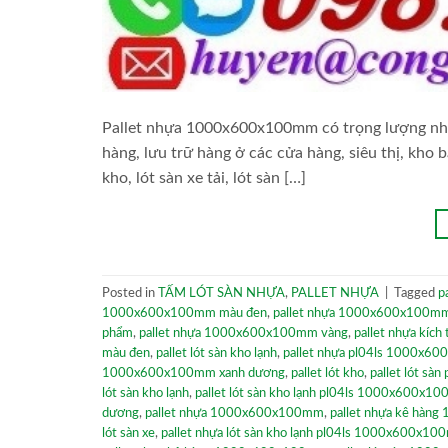
Pallet nhựa 1000x600x100mm có trọng lượng nhẹ,
hàng, lưu trữ hàng ở các cửa hàng, siêu thị, kho 
kho, lót sàn xe tải, lót sàn […]
Posted in
TẤM LÓT SÀN NHỰA
,
PALLET NHỰA
|
Tagged
p
1000x600x100mm màu đen
,
pallet nhựa 1000x600x100mm
phẩm
,
pallet nhựa 1000x600x100mm vàng
,
pallet nhựa kích
màu đen
,
pallet lót sàn kho lạnh
,
pallet nhựa pl04ls 1000x6
1000x600x100mm xanh dương
,
pallet lót kho
,
pallet lót s
lót sàn kho lạnh
,
pallet lót sàn kho lạnh pl04ls 1000x600x1
dương
,
pallet nhựa 1000x600x100mm
,
pallet nhựa kê hàn
lót sàn xe
,
pallet nhựa lót sàn kho lạnh pl04ls 1000x600x1