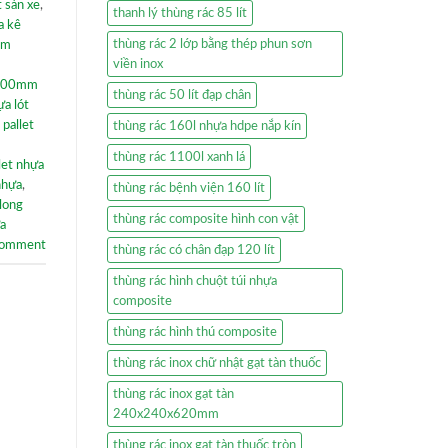
t sàn xe
,
thanh lý thùng rác 85 lít
a kê
thùng rác 2 lớp bằng thép phun sơn
mm
viền inox
x100mm
thùng rác 50 lít đạp chân
ựa lót
,
pallet
thùng rác 160l nhựa hdpe nắp kín
thùng rác 1100l xanh lá
let nhựa
nhựa
,
thùng rác bệnh viện 160 lít
 long
thùng rác composite hình con vật
ựa
comment
thùng rác có chân đạp 120 lít
thùng rác hình chuột túi nhựa
composite
thùng rác hình thú composite
thùng rác inox chữ nhật gạt tàn thuốc
thùng rác inox gạt tàn
240x240x620mm
thùng rác inox gạt tàn thuốc tròn