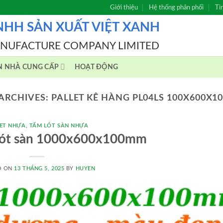
Giới thiệu
Hệ thống phân phối
Ti
NHH SẢN XUẤT VIỆT XANH
ANUFACTURE COMPANY LIMITED
N NHÀ CUNG CẤP
HOẠT ĐỘNG
ARCHIVES:
PALLET KÊ HÀNG PL04LS 100X600X
ET NHỰA
,
TẤM LÓT SÀN NHỰA
 lót sàn 1000x600x100mm
D ON
13 THÁNG 5, 2025
BY
HUYEN