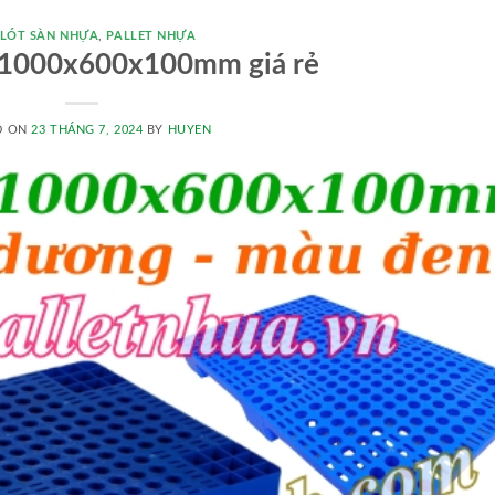
 LÓT SÀN NHỰA
,
PALLET NHỰA
a 1000x600x100mm giá rẻ
D ON
23 THÁNG 7, 2024
BY
HUYEN