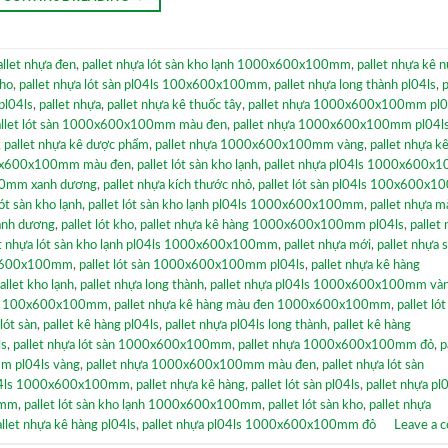
allet nhựa đen
,
pallet nhựa lót sàn kho lạnh 1000x600x100mm
,
pallet nhựa kê 
kho
,
pallet nhựa lót sàn pl04ls 100x600x100mm
,
pallet nhựa long thành pl04ls
,
p
pl04ls
,
pallet nhựa
,
pallet nhựa kê thuốc tây
,
pallet nhựa 1000x600x100mm pl0
allet lót sàn 1000x600x100mm màu đen
,
pallet nhựa 1000x600x100mm pl04l
,
pallet nhựa kê dược phẩm
,
pallet nhựa 1000x600x100mm vàng
,
pallet nhựa k
00x600x100mm màu đen
,
pallet lót sàn kho lạnh
,
pallet nhựa pl04ls 1000x600
00mm xanh dương
,
pallet nhựa kích thước nhỏ
,
pallet lót sàn pl04ls 100x600x
lót sàn kho lạnh
,
pallet lót sàn kho lạnh pl04ls 1000x600x100mm
,
pallet nhựa m
anh dương
,
pallet lót kho
,
pallet nhựa kê hàng 1000x600x100mm pl04ls
,
pallet 
et nhựa lót sàn kho lạnh pl04ls 1000x600x100mm
,
pallet nhựa mới
,
pallet nhựa 
0x600x100mm
,
pallet lót sàn 1000x600x100mm pl04ls
,
pallet nhựa kê hàng
allet kho lạnh
,
pallet nhựa long thành
,
pallet nhựa pl04ls 1000x600x100mm và
4ls 100x600x100mm
,
pallet nhựa kê hàng màu đen 1000x600x100mm
,
pallet lót
 lót sàn
,
pallet kê hàng pl04ls
,
pallet nhựa pl04ls long thành
,
pallet kê hàng
ls
,
pallet nhựa lót sàn 1000x600x100mm
,
pallet nhựa 1000x600x100mm đỏ
,
p
m pl04ls vàng
,
pallet nhựa 1000x600x100mm màu đen
,
pallet nhựa lót sàn
l04ls 1000x600x100mm
,
pallet nhựa kê hàng
,
pallet lót sàn pl04ls
,
pallet nhựa pl
0mm
,
pallet lót sàn kho lạnh 1000x600x100mm
,
pallet lót sàn kho
,
pallet nhựa
allet nhựa kê hàng pl04ls
,
pallet nhựa pl04ls 1000x600x100mm đỏ
Leave a 