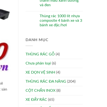
thanh màu xanh dương
và đen
Thùng rác 1000 lít nhựa
composite 4 bánh xe và 3
bánh xe đặc/hơi
DANH MỤC
THÙNG RÁC GỖ
(4)
Chưa phân loại
(6)
XE DỌN VỆ SINH
(4)
THÙNG RÁC ĐA NĂNG
(204)
kê
t sàn
CỘT CHẮN INOX
(8)
XE ĐẨY RÁC
(65)