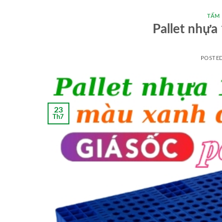
TẤM
Pallet nhự
POSTE
23
Th7