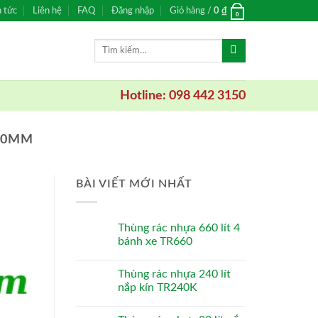
n tức
Liên hệ
FAQ
Đăng nhập
Giỏ hàng /
0
₫
0
Tìm
kiếm:
Hotline: 098 442 3150
100MM
BÀI VIẾT MỚI NHẤT
Thùng rác nhựa 660 lít 4
bánh xe TR660
Thùng rác nhựa 240 lít
nắp kín TR240K