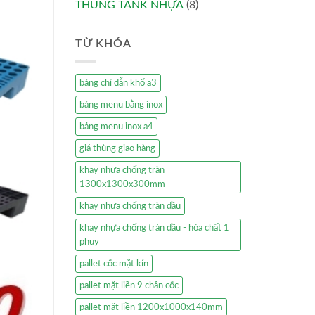
THÙNG TANK NHỰA
(8)
TỪ KHÓA
bảng chỉ dẫn khổ a3
bảng menu bằng inox
bảng menu inox a4
giá thùng giao hàng
khay nhựa chống tràn
1300x1300x300mm
khay nhựa chống tràn dầu
khay nhựa chống tràn dầu - hóa chất 1
phuy
pallet cốc mặt kín
pallet mặt liền 9 chân cốc
pallet mặt liền 1200x1000x140mm