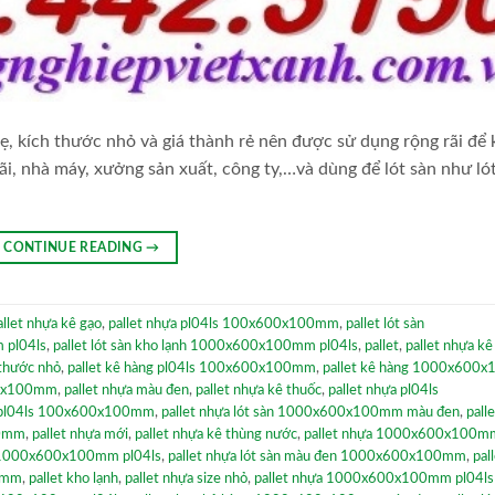
 kích thước nhỏ và giá thành rẻ nên được sử dụng rộng rãi để 
bãi, nhà máy, xưởng sản xuất, công ty,…và dùng để lót sàn như ló
CONTINUE READING
→
allet nhựa kê gạo
,
pallet nhựa pl04ls 100x600x100mm
,
pallet lót sàn
 pl04ls
,
pallet lót sàn kho lạnh 1000x600x100mm pl04ls
,
pallet
,
pallet nhựa k
 thước nhỏ
,
pallet kê hàng pl04ls 100x600x100mm
,
pallet kê hàng 1000x600
00x100mm
,
pallet nhựa màu đen
,
pallet nhựa kê thuốc
,
pallet nhựa pl04ls
àn pl04ls 100x600x100mm
,
pallet nhựa lót sàn 1000x600x100mm màu đen
,
pall
00mm
,
pallet nhựa mới
,
pallet nhựa kê thùng nước
,
pallet nhựa 1000x600x100m
g 1000x600x100mm pl04ls
,
pallet nhựa lót sàn màu đen 1000x600x100mm
,
pal
00mm
,
pallet kho lạnh
,
pallet nhựa size nhỏ
,
pallet nhựa 1000x600x100mm pl04ls