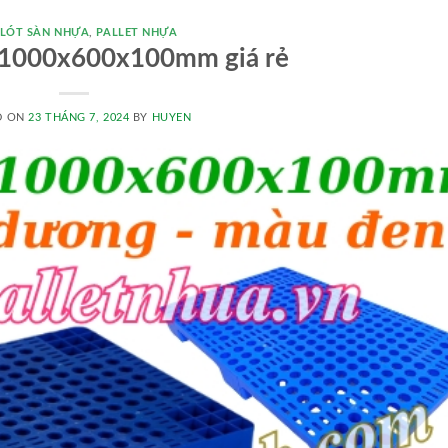
 LÓT SÀN NHỰA
,
PALLET NHỰA
a 1000x600x100mm giá rẻ
D ON
23 THÁNG 7, 2024
BY
HUYEN