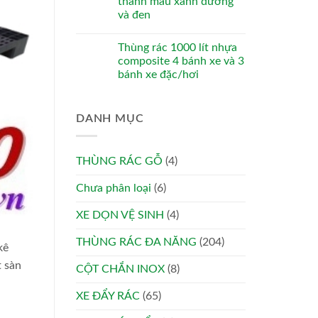
thanh màu xanh dương
và đen
Thùng rác 1000 lít nhựa
composite 4 bánh xe và 3
bánh xe đặc/hơi
DANH MỤC
THÙNG RÁC GỖ
(4)
Chưa phân loại
(6)
XE DỌN VỆ SINH
(4)
THÙNG RÁC ĐA NĂNG
(204)
kê
t sàn
CỘT CHẮN INOX
(8)
XE ĐẨY RÁC
(65)