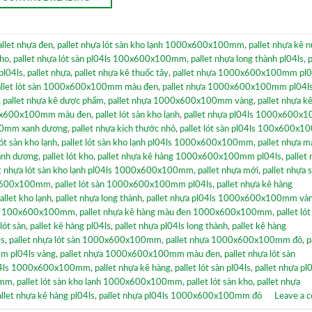
allet nhựa đen
,
pallet nhựa lót sàn kho lạnh 1000x600x100mm
,
pallet nhựa kê 
kho
,
pallet nhựa lót sàn pl04ls 100x600x100mm
,
pallet nhựa long thành pl04ls
,
p
pl04ls
,
pallet nhựa
,
pallet nhựa kê thuốc tây
,
pallet nhựa 1000x600x100mm pl0
allet lót sàn 1000x600x100mm màu đen
,
pallet nhựa 1000x600x100mm pl04l
,
pallet nhựa kê dược phẩm
,
pallet nhựa 1000x600x100mm vàng
,
pallet nhựa k
00x600x100mm màu đen
,
pallet lót sàn kho lạnh
,
pallet nhựa pl04ls 1000x600
00mm xanh dương
,
pallet nhựa kích thước nhỏ
,
pallet lót sàn pl04ls 100x600x
lót sàn kho lạnh
,
pallet lót sàn kho lạnh pl04ls 1000x600x100mm
,
pallet nhựa m
anh dương
,
pallet lót kho
,
pallet nhựa kê hàng 1000x600x100mm pl04ls
,
pallet 
et nhựa lót sàn kho lạnh pl04ls 1000x600x100mm
,
pallet nhựa mới
,
pallet nhựa 
0x600x100mm
,
pallet lót sàn 1000x600x100mm pl04ls
,
pallet nhựa kê hàng
allet kho lạnh
,
pallet nhựa long thành
,
pallet nhựa pl04ls 1000x600x100mm và
4ls 100x600x100mm
,
pallet nhựa kê hàng màu đen 1000x600x100mm
,
pallet lót
 lót sàn
,
pallet kê hàng pl04ls
,
pallet nhựa pl04ls long thành
,
pallet kê hàng
ls
,
pallet nhựa lót sàn 1000x600x100mm
,
pallet nhựa 1000x600x100mm đỏ
,
p
m pl04ls vàng
,
pallet nhựa 1000x600x100mm màu đen
,
pallet nhựa lót sàn
l04ls 1000x600x100mm
,
pallet nhựa kê hàng
,
pallet lót sàn pl04ls
,
pallet nhựa pl
0mm
,
pallet lót sàn kho lạnh 1000x600x100mm
,
pallet lót sàn kho
,
pallet nhựa
allet nhựa kê hàng pl04ls
,
pallet nhựa pl04ls 1000x600x100mm đỏ
Leave a 