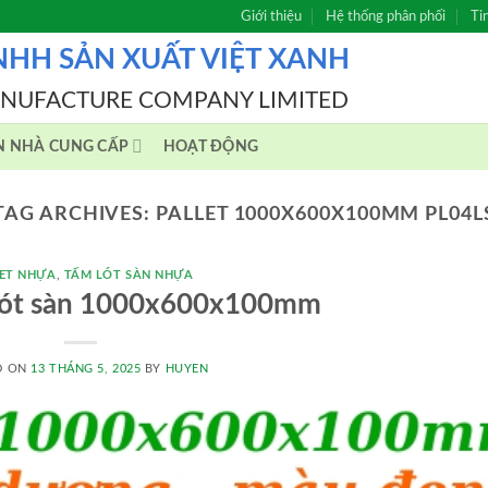
Giới thiệu
Hệ thống phân phối
Ti
NHH SẢN XUẤT VIỆT XANH
ANUFACTURE COMPANY LIMITED
N NHÀ CUNG CẤP
HOẠT ĐỘNG
TAG ARCHIVES:
PALLET 1000X600X100MM PL04L
ET NHỰA
,
TẤM LÓT SÀN NHỰA
 lót sàn 1000x600x100mm
D ON
13 THÁNG 5, 2025
BY
HUYEN