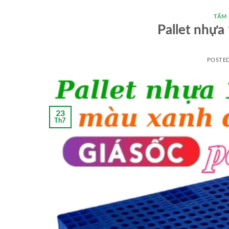
TẤM
Pallet nhự
POSTE
23
Th7