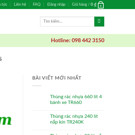
n tức
Liên hệ
FAQ
Đăng nhập
Giỏ hàng /
0
₫
0
Tìm
kiếm:
Hotline: 098 442 3150
S
BÀI VIẾT MỚI NHẤT
Thùng rác nhựa 660 lít 4
bánh xe TR660
Thùng rác nhựa 240 lít
nắp kín TR240K