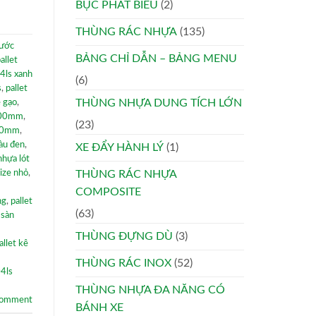
BỤC PHÁT BIỂU
(2)
THÙNG RÁC NHỰA
(135)
nước
BẢNG CHỈ DẪN – BẢNG MENU
allet
4ls xanh
(6)
s
,
pallet
THÙNG NHỰA DUNG TÍCH LỚN
ê gạo
,
x100mm
,
(23)
100mm
,
àu đen
,
XE ĐẨY HÀNH LÝ
(1)
nhựa lót
size nhỏ
,
THÙNG RÁC NHỰA
COMPOSITE
ng
,
pallet
(63)
 sàn
THÙNG ĐỰNG DÙ
(3)
allet kê
THÙNG RÁC INOX
(52)
04ls
THÙNG NHỰA ĐA NĂNG CÓ
comment
BÁNH XE