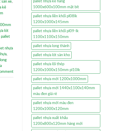
pallet nhựa kê hàng
t sàn xe
,
1000x600x100mm mặt bít
a kê
mm
pallet nhựa liền khối pl08lk
1200x1000x145mm
x100mm
ựa lót
pallet nhựa liền khối pl09-lk
,
pallet
1100x1100x150mm
pallet nhựa long thành
let nhựa
nhựa
,
pallet nhựa lót sàn kho
 long
pallet nhựa lõi thép
ựa
1200x1000x150mm pl10lk
comment
pallet nhựa mới 1200x1000mm
pallet nhựa mới 1440x1100x140mm
màu đen giá rẻ
pallet nhựa mới màu đen
1200x1000x120mm
pallet nhựa xuất khẩu
1200x800x120mm hàng mới