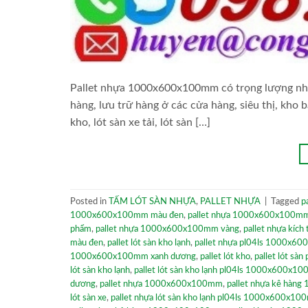
Pallet nhựa 1000x600x100mm có trọng lượng nhẹ,
hàng, lưu trữ hàng ở các cửa hàng, siêu thị, kho 
kho, lót sàn xe tải, lót sàn […]
Posted in
TẤM LÓT SÀN NHỰA
,
PALLET NHỰA
|
Tagged
p
1000x600x100mm màu đen
,
pallet nhựa 1000x600x100mm
phẩm
,
pallet nhựa 1000x600x100mm vàng
,
pallet nhựa kích
màu đen
,
pallet lót sàn kho lạnh
,
pallet nhựa pl04ls 1000x6
1000x600x100mm xanh dương
,
pallet lót kho
,
pallet lót s
lót sàn kho lạnh
,
pallet lót sàn kho lạnh pl04ls 1000x600x1
dương
,
pallet nhựa 1000x600x100mm
,
pallet nhựa kê hàn
lót sàn xe
,
pallet nhựa lót sàn kho lạnh pl04ls 1000x600x1