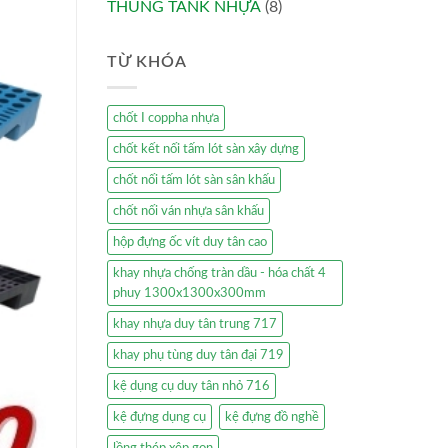
THÙNG TANK NHỰA
(8)
TỪ KHÓA
chốt I coppha nhựa
chốt kết nối tấm lót sàn xây dựng
chốt nối tấm lót sàn sân khấu
chốt nối ván nhựa sân khấu
hộp đựng ốc vít duy tân cao
khay nhựa chống tràn dầu - hóa chất 4
phuy 1300x1300x300mm
khay nhựa duy tân trung 717
khay phụ tùng duy tân đại 719
kệ dụng cụ duy tân nhỏ 716
kệ đựng dụng cụ
kệ đựng đồ nghề
lồng thép xêp gọn