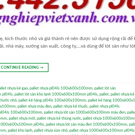
 kích thước nhỏ và giá thành rẻ nên được sử dụng rộng rãi để 
bãi, nhà máy, xưởng sản xuất, công ty,…và dùng để lót sàn như ló
CONTINUE READING
→
allet nhựa kê gạo
,
pallet nhựa pl04ls 100x600x100mm
,
pallet lót sàn
 pl04ls
,
pallet lót sàn kho lạnh 1000x600x100mm pl04ls
,
pallet
,
pallet nhựa k
 thước nhỏ
,
pallet kê hàng pl04ls 100x600x100mm
,
pallet kê hàng 1000x600
00x100mm
,
pallet nhựa màu đen
,
pallet nhựa kê thuốc
,
pallet nhựa pl04ls
àn pl04ls 100x600x100mm
,
pallet nhựa lót sàn 1000x600x100mm màu đen
,
pall
00mm
,
pallet nhựa mới
,
pallet nhựa kê thùng nước
,
pallet nhựa 1000x600x100m
g 1000x600x100mm pl04ls
,
pallet nhựa lót sàn màu đen 1000x600x100mm
,
pal
00mm
,
pallet kho lạnh
,
pallet nhựa size nhỏ
,
pallet nhựa 1000x600x100mm pl04ls