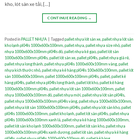
kho, lót sàn xe tải, […]
CONTINUE READING
→
Posted in
PALLET NHỰA
|
Tagged
pallet nhựa lót sàn xe
,
pallet nhựa lót sàn
kho lạnh pl04ls 1000x600x100mm
,
pallet nhựa
,
pallet nhựa size nhỏ
,
pallet
nhựa 1000x600x100mm pl04ls đỏ
,
pallet nhựa kê gạo
,
pallet lót sàn
1000x600x100mm pl04ls
,
pallet lót sàn xe
,
pallet pl04ls
,
pallet nhựa giá rẻ
,
pallet nhựa long thành
,
pallet nhựa pl04ls 1000x600x100mm vàng
,
pallet
nhựa kích thước nhỏ
,
pallet nhựa kê hàng pl04ls 100x600x100mm
,
pallet lót
sàn 1000x600x100mm
,
pallet 1000x600x100mm pl04ls
,
pallet
,
pallet kê
hàng pl04ls
,
pallet nhựa pl04ls long thành
,
pallet lót kho
,
pallet kê hàng
1000x600x100mm pl04ls
,
pallet nhựa lót sàn 1000x600x100mm
,
pallet
nhựa 1000x600x100mm đỏ
,
pallet nhựa mới
,
pallet nhựa lót sàn pl04ls
,
pallet nhựa 1000x600x100mm pl04ls vàng
,
pallet nhựa 1000x600x100mm
,
pallet nhựa lót sàn 1000x600x100mm pl04ls
,
pallet nhựa lót sàn kho
,
pallet
pl04ls 1000x600x100mm
,
pallet kho lạnh
,
pallet lót sàn pl04ls
,
pallet nhựa
pl04ls 1000x600x100mm xanh lá
,
pallet nhựa kê hàng 1000x600x100mm
,
pallet lót sàn kho lạnh 1000x600x100mm
,
pallet lót sàn kho
,
pallet nhựa
1000x600x100mm pl04ls xanh dương
,
pallet lót sàn
,
pallet nhựa kê hàng
pl04ls
,
pallet nhựa pl04ls 1000x600x100mm đỏ
,
pallet kê hàng