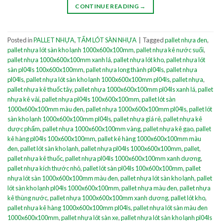
CONTINUE READING
→
Posted in
PALLET NHỰA
,
TẤM LÓT SÀN NHỰA
|
Tagged
pallet nhựa đen
,
pallet nhựa lót sàn kho lạnh 1000x600x100mm
,
pallet nhựa kê nước suối
,
pallet nhựa 1000x600x100mm xanh lá
,
pallet nhựa lót kho
,
pallet nhựa lót
sàn pl04ls 100x600x100mm
,
pallet nhựa long thành pl04ls
,
pallet nhựa
pl04ls
,
pallet nhựa lót sàn kho lạnh 1000x600x100mm pl04ls
,
pallet nhựa
,
pallet nhựa kê thuốc tây
,
pallet nhựa 1000x600x100mm pl04ls xanh lá
,
pallet
nhựa kê vải
,
pallet nhựa pl04ls 100x600x100mm
,
pallet lót sàn
1000x600x100mm màu đen
,
pallet nhựa 1000x600x100mm pl04ls
,
pallet lót
sàn kho lạnh 1000x600x100mm pl04ls
,
pallet nhựa giá rẻ
,
pallet nhựa kê
dược phẩm
,
pallet nhựa 1000x600x100mm vàng
,
pallet nhựa kê gạo
,
pallet
kê hàng pl04ls 100x600x100mm
,
pallet kê hàng 1000x600x100mm màu
đen
,
pallet lót sàn kho lạnh
,
pallet nhựa pl04ls 1000x600x100mm
,
pallet
,
pallet nhựa kê thuốc
,
pallet nhựa pl04ls 1000x600x100mm xanh dương
,
pallet nhựa kích thước nhỏ
,
pallet lót sàn pl04ls 100x600x100mm
,
pallet
nhựa lót sàn 1000x600x100mm màu đen
,
pallet nhựa lót sàn kho lạnh
,
pallet
lót sàn kho lạnh pl04ls 1000x600x100mm
,
pallet nhựa màu đen
,
pallet nhựa
kê thùng nước
,
pallet nhựa 1000x600x100mm xanh dương
,
pallet lót kho
,
pallet nhựa kê hàng 1000x600x100mm pl04ls
,
pallet nhựa lót sàn màu đen
1000x600x100mm
,
pallet nhựa lót sàn xe
,
pallet nhựa lót sàn kho lạnh pl04ls