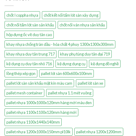
chốt I coppha nhựa
chốt kết nối tấm lót sàn xây dựng
chốt nối tấm lót sàn sân khấu
chốt nối ván nhựa sân khấu
hộp đựng ốc vít duy tân cao
khay nhựa chống tràn dầu - hóa chất 4 phuy 1300x1300x300mm
khay nhựa duy tân trung 717
khay phụ tùng duy tân đại 719
kệ dụng cụ duy tân nhỏ 716
kệ đựng dụng cụ
kệ đựng đồ nghề
lồng thép xêp gọn
pallet lót sàn 600x600x100mm
pallet lót sàn sân khấu mặt kín màu cam
pallet lót sàn xe
pallet mesh container
pallet nhựa 1.1 mét vuông
pallet nhựa 1000x1000x120mm hàng mới màu đen
pallet nhựa 1100x1100x120mm hàng mới
pallet nhựa 1100x1440x140mm
pallet nhựa 1200x1000x150mm pl10lk
pallet nhựa 1200x1200mm