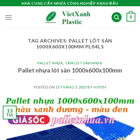
Skip
NHÀ CUNG CẤP NHỰA CÔNG NGHIỆP HÀNG ĐẦU
to
0
content
TAG ARCHIVES:
PALLET LÓT SÀN
1000X600X100MM PL04LS
PALLET NHỰA
,
TẤM LÓT SÀN NHỰA
Pallet nhựa lót sàn 1000x600x100mm
POSTED ON
13 THÁNG 5, 2025
BY
HUYEN
13
Th5