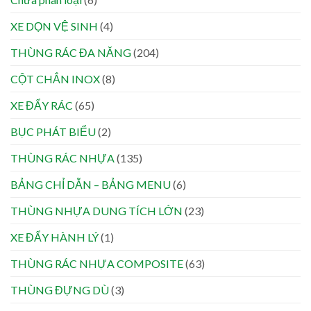
XE DỌN VỆ SINH
(4)
THÙNG RÁC ĐA NĂNG
(204)
CỘT CHẮN INOX
(8)
XE ĐẨY RÁC
(65)
BỤC PHÁT BIỂU
(2)
THÙNG RÁC NHỰA
(135)
BẢNG CHỈ DẪN – BẢNG MENU
(6)
THÙNG NHỰA DUNG TÍCH LỚN
(23)
XE ĐẨY HÀNH LÝ
(1)
THÙNG RÁC NHỰA COMPOSITE
(63)
THÙNG ĐỰNG DÙ
(3)