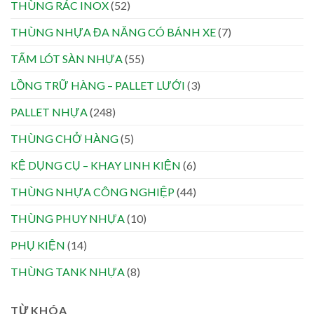
THÙNG RÁC INOX
(52)
THÙNG NHỰA ĐA NĂNG CÓ BÁNH XE
(7)
TẤM LÓT SÀN NHỰA
(55)
LỒNG TRỮ HÀNG – PALLET LƯỚI
(3)
PALLET NHỰA
(248)
THÙNG CHỞ HÀNG
(5)
KỆ DỤNG CỤ – KHAY LINH KIỆN
(6)
THÙNG NHỰA CÔNG NGHIỆP
(44)
THÙNG PHUY NHỰA
(10)
PHỤ KIỆN
(14)
THÙNG TANK NHỰA
(8)
TỪ KHÓA