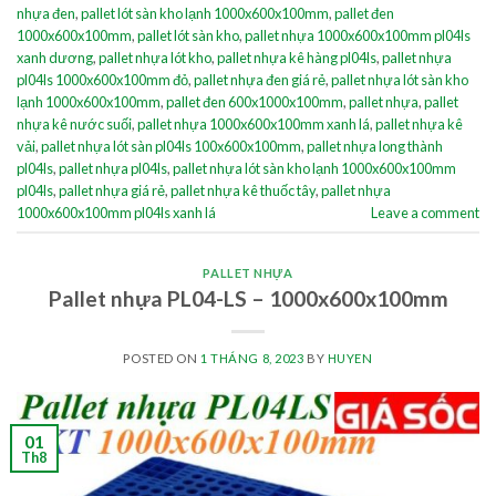
nhựa đen
,
pallet lót sàn kho lạnh 1000x600x100mm
,
pallet đen
1000x600x100mm
,
pallet lót sàn kho
,
pallet nhựa 1000x600x100mm pl04ls
xanh dương
,
pallet nhựa lót kho
,
pallet nhựa kê hàng pl04ls
,
pallet nhựa
pl04ls 1000x600x100mm đỏ
,
pallet nhựa đen giá rẻ
,
pallet nhựa lót sàn kho
lạnh 1000x600x100mm
,
pallet đen 600x1000x100mm
,
pallet nhựa
,
pallet
nhựa kê nước suối
,
pallet nhựa 1000x600x100mm xanh lá
,
pallet nhựa kê
vải
,
pallet nhựa lót sàn pl04ls 100x600x100mm
,
pallet nhựa long thành
pl04ls
,
pallet nhựa pl04ls
,
pallet nhựa lót sàn kho lạnh 1000x600x100mm
pl04ls
,
pallet nhựa giá rẻ
,
pallet nhựa kê thuốc tây
,
pallet nhựa
1000x600x100mm pl04ls xanh lá
Leave a comment
PALLET NHỰA
Pallet nhựa PL04-LS – 1000x600x100mm
POSTED ON
1 THÁNG 8, 2023
BY
HUYEN
01
Th8