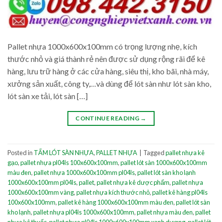
Pallet nhựa 1000x600x100mm có trọng lượng nhẹ, kích
thước nhỏ và giá thành rẻ nên được sử dụng rộng rãi để kê
hàng, lưu trữ hàng ở các cửa hàng, siêu thị, kho bãi, nhà máy,
xưởng sản xuất, công ty,…và dùng để lót sàn như lót sàn kho,
lót sàn xe tải, lót sàn […]
CONTINUE READING
→
Posted in
TẤM LÓT SÀN NHỰA
,
PALLET NHỰA
|
Tagged
pallet nhựa kê
gạo
,
pallet nhựa pl04ls 100x600x100mm
,
pallet lót sàn 1000x600x100mm
màu đen
,
pallet nhựa 1000x600x100mm pl04ls
,
pallet lót sàn kho lạnh
1000x600x100mm pl04ls
,
pallet
,
pallet nhựa kê dược phẩm
,
pallet nhựa
1000x600x100mm vàng
,
pallet nhựa kích thước nhỏ
,
pallet kê hàng pl04ls
100x600x100mm
,
pallet kê hàng 1000x600x100mm màu đen
,
pallet lót sàn
kho lạnh
,
pallet nhựa pl04ls 1000x600x100mm
,
pallet nhựa màu đen
,
pallet
nhựa kê thuốc
,
pallet nhựa pl04ls 1000x600x100mm xanh dương
,
pallet lót