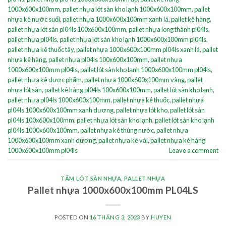
1000x600x100mm
,
pallet nhựa lót sàn kho lạnh 1000x600x100mm
,
pallet
nhựa kê nước suối
,
pallet nhựa 1000x600x100mm xanh lá
,
pallet kê hàng
,
pallet nhựa lót sàn pl04ls 100x600x100mm
,
pallet nhựa long thành pl04ls
,
pallet nhựa pl04ls
,
pallet nhựa lót sàn kho lạnh 1000x600x100mm pl04ls
,
pallet nhựa kê thuốc tây
,
pallet nhựa 1000x600x100mm pl04ls xanh lá
,
pallet
nhựa kê hàng
,
pallet nhựa pl04ls 100x600x100mm
,
pallet nhựa
1000x600x100mm pl04ls
,
pallet lót sàn kho lạnh 1000x600x100mm pl04ls
,
pallet nhựa kê dược phẩm
,
pallet nhựa 1000x600x100mm vàng
,
pallet
nhựa lót sàn
,
pallet kê hàng pl04ls 100x600x100mm
,
pallet lót sàn kho lạnh
,
pallet nhựa pl04ls 1000x600x100mm
,
pallet nhựa kê thuốc
,
pallet nhựa
pl04ls 1000x600x100mm xanh dương
,
pallet nhựa lót kho
,
pallet lót sàn
pl04ls 100x600x100mm
,
pallet nhựa lót sàn kho lạnh
,
pallet lót sàn kho lạnh
pl04ls 1000x600x100mm
,
pallet nhựa kê thùng nước
,
pallet nhựa
1000x600x100mm xanh dương
,
pallet nhựa kê vải
,
pallet nhựa kê hàng
1000x600x100mm pl04ls
Leave a comment
TẤM LÓT SÀN NHỰA
,
PALLET NHỰA
Pallet nhựa 1000x600x100mm PL04LS
POSTED ON
16 THÁNG 3, 2023
BY
HUYEN