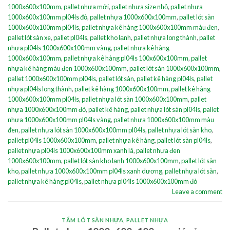
1000x600x100mm
,
pallet nhựa mới
,
pallet nhựa size nhỏ
,
pallet nhựa
1000x600x100mm pl04ls đỏ
,
pallet nhựa 1000x600x100mm
,
pallet lót sàn
1000x600x100mm pl04ls
,
pallet nhựa kê hàng 1000x600x100mm màu đen
,
pallet lót sàn xe
,
pallet pl04ls
,
pallet kho lạnh
,
pallet nhựa long thành
,
pallet
nhựa pl04ls 1000x600x100mm vàng
,
pallet nhựa kê hàng
1000x600x100mm
,
pallet nhựa kê hàng pl04ls 100x600x100mm
,
pallet
nhựa kê hàng màu đen 1000x600x100mm
,
pallet lót sàn 1000x600x100mm
,
pallet 1000x600x100mm pl04ls
,
pallet lót sàn
,
pallet kê hàng pl04ls
,
pallet
nhựa pl04ls long thành
,
pallet kê hàng 1000x600x100mm
,
pallet kê hàng
1000x600x100mm pl04ls
,
pallet nhựa lót sàn 1000x600x100mm
,
pallet
nhựa 1000x600x100mm đỏ
,
pallet kê hàng
,
pallet nhựa lót sàn pl04ls
,
pallet
nhựa 1000x600x100mm pl04ls vàng
,
pallet nhựa 1000x600x100mm màu
đen
,
pallet nhựa lót sàn 1000x600x100mm pl04ls
,
pallet nhựa lót sàn kho
,
pallet pl04ls 1000x600x100mm
,
pallet nhựa kê hàng
,
pallet lót sàn pl04ls
,
pallet nhựa pl04ls 1000x600x100mm xanh lá
,
pallet nhựa đen
1000x600x100mm
,
pallet lót sàn kho lạnh 1000x600x100mm
,
pallet lót sàn
kho
,
pallet nhựa 1000x600x100mm pl04ls xanh dương
,
pallet nhựa lót sàn
,
pallet nhựa kê hàng pl04ls
,
pallet nhựa pl04ls 1000x600x100mm đỏ
Leave a comment
TẤM LÓT SÀN NHỰA
,
PALLET NHỰA