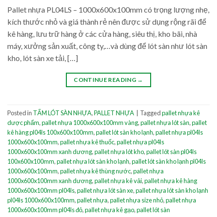
Pallet nhựa PL04LS – 1000x600x100mm có trọng lượng nhẹ,
kích thước nhỏ và giá thành rẻ nên được sử dụng rộng rãi để
kê hàng, lưu trữ hàng ở các cửa hàng, siêu thị, kho bãi, nhà
máy, xưởng sản xuất, công ty,…và dùng để lót sàn như lót sàn
kho, lót sàn xe tải, […]
CONTINUE READING
→
Posted in
TẤM LÓT SÀN NHỰA
,
PALLET NHỰA
|
Tagged
pallet nhựa kê
dược phẩm
,
pallet nhựa 1000x600x100mm vàng
,
pallet nhựa lót sàn
,
pallet
kê hàng pl04ls 100x600x100mm
,
pallet lót sàn kho lạnh
,
pallet nhựa pl04ls
1000x600x100mm
,
pallet nhựa kê thuốc
,
pallet nhựa pl04ls
1000x600x100mm xanh dương
,
pallet nhựa lót kho
,
pallet lót sàn pl04ls
100x600x100mm
,
pallet nhựa lót sàn kho lạnh
,
pallet lót sàn kho lạnh pl04ls
1000x600x100mm
,
pallet nhựa kê thùng nước
,
pallet nhựa
1000x600x100mm xanh dương
,
pallet nhựa kê vải
,
pallet nhựa kê hàng
1000x600x100mm pl04ls
,
pallet nhựa lót sàn xe
,
pallet nhựa lót sàn kho lạnh
pl04ls 1000x600x100mm
,
pallet nhựa
,
pallet nhựa size nhỏ
,
pallet nhựa
1000x600x100mm pl04ls đỏ
,
pallet nhựa kê gạo
,
pallet lót sàn