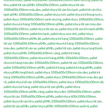
kho
,
pallet lót sàn pl04ls 100x600x100mm
,
pallet nhựa lót sàn
1000x600x100mm màu đen
,
pallet nhựa lót sàn kho lạnh
,
pallet lót sàn kho
lạnh pl04ls 1000x600x100mm
,
pallet nhựa mới
,
pallet nhựa kê thùng nước
,
pallet nhựa 1000x600x100mm xanh dương
,
pallet nhựa 1000x600x100mm
,
pallet nhựa kê hàng 1000x600x100mm pl04ls
,
pallet nhựa lót sàn màu đen
1000x600x100mm
,
pallet nhựa lót sàn xe
,
pallet nhựa lót sàn kho lạnh pl04ls
1000x600x100mm
,
pallet kho lạnh
,
pallet nhựa size nhỏ
,
pallet nhựa
1000x600x100mm pl04ls đỏ
,
pallet nhựa kê hàng 1000x600x100mm
,
pallet
lót sàn 1000x600x100mm pl04ls
,
pallet nhựa kê hàng 1000x600x100mm
màu đen
,
pallet lót sàn xe
,
pallet pl04ls
,
pallet lót sàn
,
pallet nhựa long thành
,
pallet nhựa pl04ls 1000x600x100mm vàng
,
pallet kê hàng
1000x600x100mm
,
pallet nhựa kê hàng pl04ls 100x600x100mm
,
pallet
nhựa kê hàng màu đen 1000x600x100mm
,
pallet lót sàn 1000x600x100mm
,
pallet 1000x600x100mm pl04ls
,
pallet kê hàng
,
pallet kê hàng pl04ls
,
pallet
nhựa pl04ls long thành
,
pallet nhựa 1000x600x100mm màu đen
,
pallet kê
hàng 1000x600x100mm pl04ls
,
pallet nhựa 1000x600x100mm màu đen giá
rẻ
,
pallet nhựa lót sàn 1000x600x100mm
,
pallet nhựa 1000x600x100mm đỏ
,
pallet nhựa kê hàng
,
pallet nhựa lót sàn pl04ls
,
pallet nhựa
1000x600x100mm pl04ls vàng
,
pallet nhựa đen 1000x600x100mm
,
pallet
nhựa lót sàn 1000x600x100mm pl04ls
,
pallet nhựa 600x1000x100mm
,
pallet nhựa lót sàn kho
,
pallet pl04ls 1000x600x100mm
,
pallet nhựa lót sàn
,
pallet lót sàn pl04ls
,
pallet nhựa pl04ls 1000x600x100mm xanh lá
,
pallet