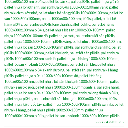
1000x600x100mm pl04ls
,
pallet lót sàn xe
,
pallet pl04ls
,
pallet nhựa giá rẻ
,
pallet nhựa long thành
,
pallet nhựa pl04ls 1000x600x100mm vàng
,
pallet
nhựa kích thước nhỏ
,
pallet nhựa kê hàng pl04ls 100x600x100mm
,
pallet lót
sàn 1000x600x100mm
,
pallet 1000x600x100mm pl04ls
,
pallet
,
pallet kê
hàng pl04ls
,
pallet nhựa pl04ls long thành
,
pallet lót kho
,
pallet kê hàng
1000x600x100mm pl04ls
,
pallet nhựa lót sàn 1000x600x100mm
,
pallet
nhựa 1000x600x100mm đỏ
,
pallet nhựa mới
,
pallet nhựa lót sàn pl04ls
,
pallet nhựa 1000x600x100mm pl04ls vàng
,
pallet nhựa 1000x600x100mm
,
pallet nhựa lót sàn 1000x600x100mm pl04ls
,
pallet nhựa lót sàn kho
,
pallet
pl04ls 1000x600x100mm
,
pallet kho lạnh
,
pallet lót sàn pl04ls
,
pallet nhựa
pl04ls 1000x600x100mm xanh lá
,
pallet nhựa kê hàng 1000x600x100mm
,
pallet lót sàn kho lạnh 1000x600x100mm
,
pallet lót sàn kho
,
pallet nhựa
1000x600x100mm pl04ls xanh dương
,
pallet lót sàn
,
pallet nhựa kê hàng
pl04ls
,
pallet nhựa pl04ls 1000x600x100mm đỏ
,
pallet kê hàng
1000x600x100mm
,
pallet nhựa lót sàn kho lạnh 1000x600x100mm
,
pallet
nhựa kê nước suối
,
pallet nhựa 1000x600x100mm xanh lá
,
pallet kê hàng
,
pallet nhựa lót sàn pl04ls 100x600x100mm
,
pallet nhựa long thành pl04ls
,
pallet nhựa pl04ls
,
pallet nhựa lót sàn kho lạnh 1000x600x100mm pl04ls
,
pallet nhựa kê thuốc tây
,
pallet nhựa 1000x600x100mm pl04ls xanh lá
,
pallet
nhựa kê hàng
,
pallet nhựa pl04ls 100x600x100mm
,
pallet nhựa
1000x600x100mm pl04ls
,
pallet lót sàn kho lạnh 1000x600x100mm pl04ls
Leave a comment