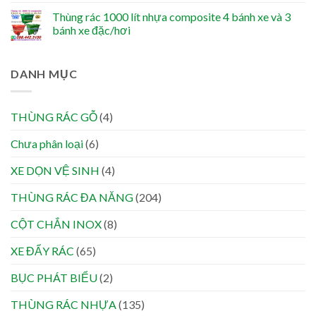
Thùng rác 1000 lít nhựa composite 4 bánh xe và 3
bánh xe đặc/hơi
DANH MỤC
THÙNG RÁC GỖ
(4)
Chưa phân loại
(6)
XE DỌN VỆ SINH
(4)
THÙNG RÁC ĐA NĂNG
(204)
CỘT CHẮN INOX
(8)
XE ĐẨY RÁC
(65)
BỤC PHÁT BIỂU
(2)
THÙNG RÁC NHỰA
(135)