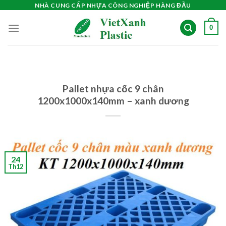
Skip
NHÀ CUNG CẤP NHỰA CÔNG NGHIỆP HÀNG ĐẦU
to
0
content
Pallet nhựa cốc 9 chân
1200x1000x140mm – xanh dương
24
Th12