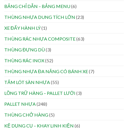
BẢNG CHỈ DẪN – BẢNG MENU
(6)
THÙNG NHỰA DUNG TÍCH LỚN
(23)
XE ĐẨY HÀNH LÝ
(1)
THÙNG RÁC NHỰA COMPOSITE
(63)
THÙNG ĐỰNG DÙ
(3)
THÙNG RÁC INOX
(52)
THÙNG NHỰA ĐA NĂNG CÓ BÁNH XE
(7)
TẤM LÓT SÀN NHỰA
(55)
LỒNG TRỮ HÀNG – PALLET LƯỚI
(3)
PALLET NHỰA
(248)
THÙNG CHỞ HÀNG
(5)
KỆ DỤNG CỤ – KHAY LINH KIỆN
(6)