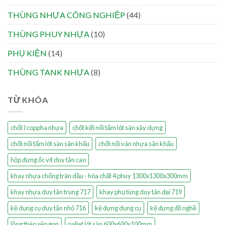
THÙNG NHỰA CÔNG NGHIỆP
(44)
THÙNG PHUY NHỰA
(10)
PHỤ KIỆN
(14)
THÙNG TANK NHỰA
(8)
TỪ KHÓA
chốt I coppha nhựa
chốt kết nối tấm lót sàn xây dựng
chốt nối tấm lót sàn sân khấu
chốt nối ván nhựa sân khấu
hộp đựng ốc vít duy tân cao
khay nhựa chống tràn dầu - hóa chất 4 phuy 1300x1300x300mm
khay nhựa duy tân trung 717
khay phụ tùng duy tân đại 719
kệ dụng cụ duy tân nhỏ 716
kệ đựng dụng cụ
kệ đựng đồ nghề
lồng thép xêp gọn
pallet lót sàn 600x600x100mm