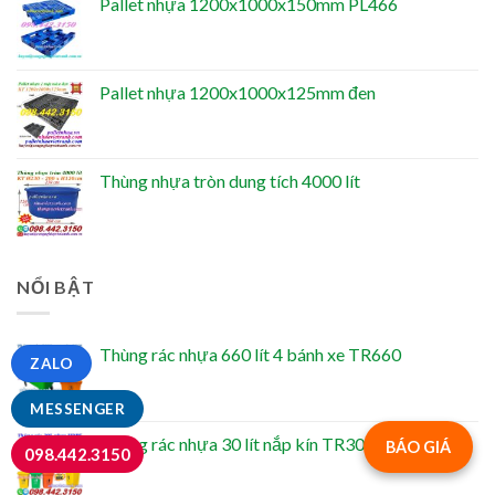
Pallet nhựa 1200x1000x150mm PL466
Pallet nhựa 1200x1000x125mm đen
Thùng nhựa tròn dung tích 4000 lít
NỔI BẬT
Thùng rác nhựa 660 lít 4 bánh xe TR660
ZALO
MESSENGER
Thùng rác nhựa 30 lít nắp kín TR30
BÁO GIÁ
098.442.3150