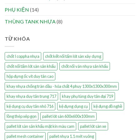
PHỤ KIỆN
(14)
THÙNG TANK NHỰA
(8)
TỪ KHÓA
chốt I coppha nhựa
chốt kết nối tấm lót sàn xây dựng
chốt nối tấm lót sàn sân khấu
chốt nối ván nhựa sân khấu
hộp đựng ốc vít duy tân cao
khay nhựa chống tràn dầu - hóa chất 4 phuy 1300x1300x300mm
khay nhựa duy tân trung 717
khay phụ tùng duy tân đại 719
kệ dụng cụ duy tân nhỏ 716
kệ đựng dụng cụ
kệ đựng đồ nghề
lồng thép xêp gọn
pallet lót sàn 600x600x100mm
pallet lót sàn sân khấu mặt kín màu cam
pallet lót sàn xe
pallet mesh container
pallet nhựa 1.1 mét vuông