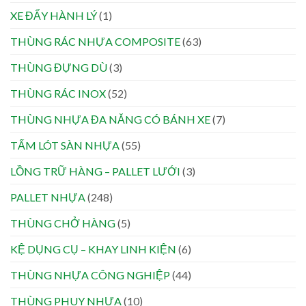
XE ĐẨY HÀNH LÝ
(1)
THÙNG RÁC NHỰA COMPOSITE
(63)
THÙNG ĐỰNG DÙ
(3)
THÙNG RÁC INOX
(52)
THÙNG NHỰA ĐA NĂNG CÓ BÁNH XE
(7)
TẤM LÓT SÀN NHỰA
(55)
LỒNG TRỮ HÀNG – PALLET LƯỚI
(3)
PALLET NHỰA
(248)
THÙNG CHỞ HÀNG
(5)
KỆ DỤNG CỤ – KHAY LINH KIỆN
(6)
THÙNG NHỰA CÔNG NGHIỆP
(44)
THÙNG PHUY NHỰA
(10)