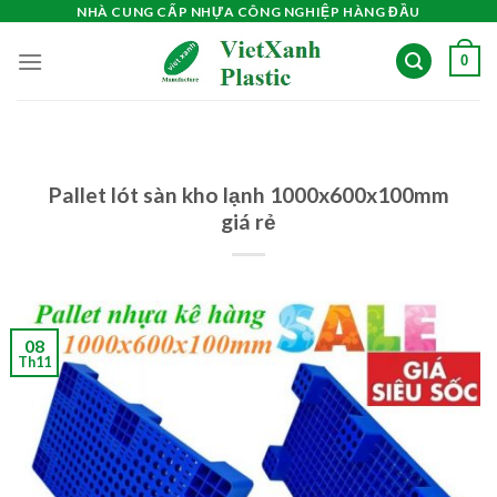
Skip
NHÀ CUNG CẤP NHỰA CÔNG NGHIỆP HÀNG ĐẦU
to
0
content
Pallet lót sàn kho lạnh 1000x600x100mm
giá rẻ
08
Th11