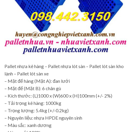
Pallet nhựa kê hàng – Pallet nhựa lót sàn – Pallet lót sàn kho
lạnh – Pallet lót sàn xe
– Mặt để hàng (Mặt A): đan lưới
– Mặt đế (Mặt B): 6 chân gù
– Kích thước: (L)1000 x (W)600 x (H)100mm (+/- 2%)
– Tải trọng kê hàng: 1000kg
– Trọng lượng: 5.4kg (+/-0.2kg)
– Nguyên liệu: nhựa HPDE nguyên sinh
– Màu sắc: xanh dương