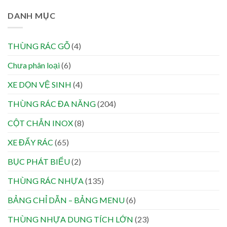
DANH MỤC
THÙNG RÁC GỖ
(4)
Chưa phân loại
(6)
XE DỌN VỆ SINH
(4)
THÙNG RÁC ĐA NĂNG
(204)
CỘT CHẮN INOX
(8)
XE ĐẨY RÁC
(65)
BỤC PHÁT BIỂU
(2)
THÙNG RÁC NHỰA
(135)
BẢNG CHỈ DẪN – BẢNG MENU
(6)
THÙNG NHỰA DUNG TÍCH LỚN
(23)