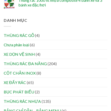
Thùng rác 1000 lít nhựa composite 4 bánh xe và 3
bánh xe đặc/hơi
DANH MỤC
THÙNG RÁC GỖ
(4)
Chưa phân loại
(6)
XE DỌN VỆ SINH
(4)
THÙNG RÁC ĐA NĂNG
(204)
CỘT CHẮN INOX
(8)
XE ĐẨY RÁC
(65)
BỤC PHÁT BIỂU
(2)
THÙNG RÁC NHỰA
(135)
BẢNG CHỈ DẪN – BẢNG MENU
(6)