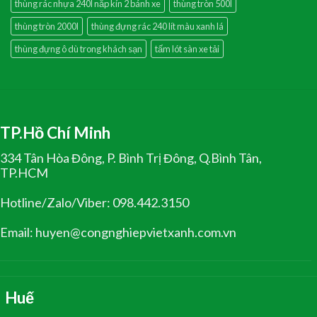
thùng rác nhựa 240l nắp kín 2 bánh xe
thùng tròn 500l
thùng tròn 2000l
thùng đựng rác 240 lít màu xanh lá
thùng đựng ô dù trong khách sạn
tấm lót sàn xe tải
TP.Hồ Chí Minh
334 Tân Hòa Đông, P. Bình Trị Đông, Q.Bình Tân,
TP.HCM
Hotline/Zalo/Viber: 098.442.3150
Email: huyen@congnghiepvietxanh.com.vn
Huế