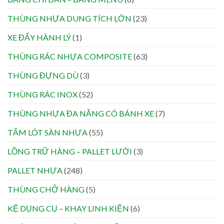
THÙNG NHỰA DUNG TÍCH LỚN
(23)
XE ĐẨY HÀNH LÝ
(1)
THÙNG RÁC NHỰA COMPOSITE
(63)
THÙNG ĐỰNG DÙ
(3)
THÙNG RÁC INOX
(52)
THÙNG NHỰA ĐA NĂNG CÓ BÁNH XE
(7)
TẤM LÓT SÀN NHỰA
(55)
LỒNG TRỮ HÀNG – PALLET LƯỚI
(3)
PALLET NHỰA
(248)
THÙNG CHỞ HÀNG
(5)
KỆ DỤNG CỤ – KHAY LINH KIỆN
(6)