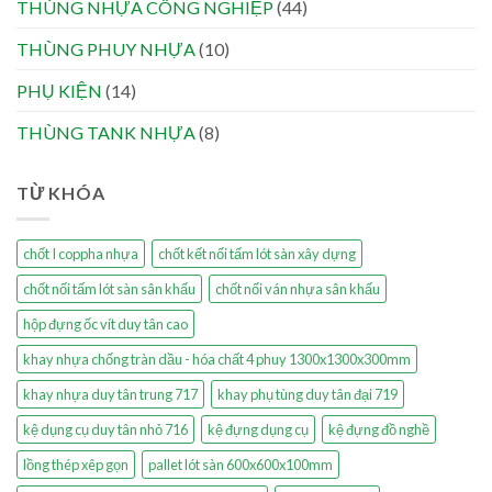
THÙNG NHỰA CÔNG NGHIỆP
(44)
THÙNG PHUY NHỰA
(10)
PHỤ KIỆN
(14)
THÙNG TANK NHỰA
(8)
TỪ KHÓA
chốt I coppha nhựa
chốt kết nối tấm lót sàn xây dựng
chốt nối tấm lót sàn sân khấu
chốt nối ván nhựa sân khấu
hộp đựng ốc vít duy tân cao
khay nhựa chống tràn dầu - hóa chất 4 phuy 1300x1300x300mm
khay nhựa duy tân trung 717
khay phụ tùng duy tân đại 719
kệ dụng cụ duy tân nhỏ 716
kệ đựng dụng cụ
kệ đựng đồ nghề
lồng thép xêp gọn
pallet lót sàn 600x600x100mm