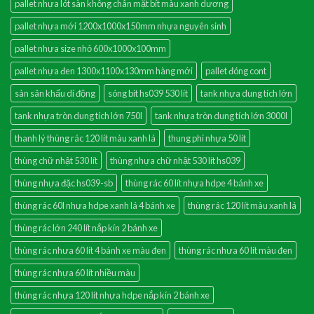
pallet nhựa lót sàn không chân mặt bít màu xanh dương
pallet nhựa mới 1200x1000x150mm nhựa nguyên sinh
pallet nhựa size nhỏ 600x1000x100mm
pallet nhựa đen 1300x1100x130mm hàng mới
pallet đóng cont
sàn sân khấu di động
sóng bít hs039 530 lít
tank nhựa dung tích lớn
tank nhựa tròn dung tích lớn 750l
tank nhựa tròn dung tích lớn 3000l
thanh lý thùng rác 120 lít màu xanh lá
thung phi nhựa 50 lít
thùng chữ nhật 530 lít
thùng nhựa chữ nhật 530 lít hs039
thùng nhựa đặc hs039-sb
thùng rác 60 lít nhựa hdpe 4 bánh xe
thùng rác 60l nhựa hdpe xanh lá 4 bánh xe
thùng rác 120 lít màu xanh lá
thùng rác lớn 240 lít nắp kín 2 bánh xe
thùng rác nhưa 60 lít 4 bánh xe màu đen
thùng rác nhưa 60 lít màu đen
thùng rác nhựa 60 lít nhiều màu
thùng rác nhựa 120 lít nhựa hdpe nắp kín 2 bánh xe