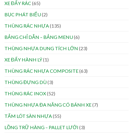
XE ĐẨY RÁC
(65)
BỤC PHÁT BIỂU
(2)
THÙNG RÁC NHỰA
(135)
BẢNG CHỈ DẪN – BẢNG MENU
(6)
THÙNG NHỰA DUNG TÍCH LỚN
(23)
XE ĐẨY HÀNH LÝ
(1)
THÙNG RÁC NHỰA COMPOSITE
(63)
THÙNG ĐỰNG DÙ
(3)
THÙNG RÁC INOX
(52)
THÙNG NHỰA ĐA NĂNG CÓ BÁNH XE
(7)
TẤM LÓT SÀN NHỰA
(55)
LỒNG TRỮ HÀNG – PALLET LƯỚI
(3)