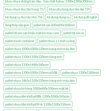
khay nhựa chống tràn dầu - hóa chất 4 phuy 1300x1300x300mm
khay nhựa duy tân trung 717
khay phụ tùng duy tân đại 719
kệ dụng cụ duy tân nhỏ 716
kệ đựng dụng cụ
kệ đựng đồ nghề
lồng thép xêp gọn
pallet lót sàn 600x600x100mm
pallet lót sàn sân khấu mặt kín màu cam
pallet lót sàn xe
pallet mesh container
pallet nhựa 1.1 mét vuông
pallet nhựa 1000x1000x120mm hàng mới màu đen
pallet nhựa 1100x1100x120mm hàng mới
pallet nhựa 1100x1440x140mm
pallet nhựa 1200x1000x150mm pl10lk
pallet nhựa 1200x1200mm
pallet nhựa 1465x1100x120mm hàng mới màu đen
pallet nhựa kê hàng 1000x600x100mm mặt bít
pallet nhựa liền khối pl08lk 1200x1000x145mm
pallet nhựa liền khối pl09-lk 1100x1100x150mm