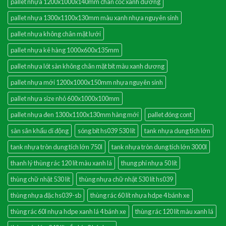
pallet nhựa 1200x1000x140mm chân cốc xanh dương
pallet nhựa 1300x1100x130mm màu xanh nhựa nguyên sinh
pallet nhựa không chân mặt lưới
pallet nhựa kê hàng 1000x600x135mm
pallet nhựa lót sàn không chân mặt bít màu xanh dương
pallet nhựa mới 1200x1000x150mm nhựa nguyên sinh
pallet nhựa size nhỏ 600x1000x100mm
pallet nhựa đen 1300x1100x130mm hàng mới
pallet đóng cont
sàn sân khấu di động
sóng bít hs039 530 lít
tank nhựa dung tích lớn
tank nhựa tròn dung tích lớn 750l
tank nhựa tròn dung tích lớn 3000l
thanh lý thùng rác 120 lít màu xanh lá
thung phi nhựa 50 lít
thùng chữ nhật 530 lít
thùng nhựa chữ nhật 530 lít hs039
thùng nhựa đặc hs039-sb
thùng rác 60 lít nhựa hdpe 4 bánh xe
thùng rác 60l nhựa hdpe xanh lá 4 bánh xe
thùng rác 120 lít màu xanh lá