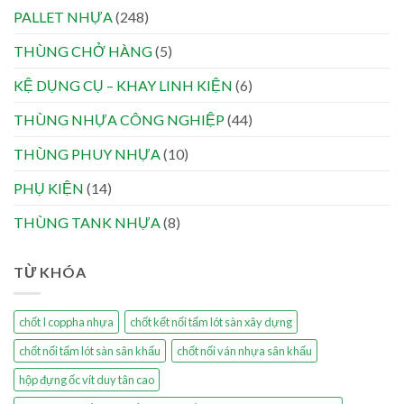
PALLET NHỰA
(248)
THÙNG CHỞ HÀNG
(5)
KỆ DỤNG CỤ – KHAY LINH KIỆN
(6)
THÙNG NHỰA CÔNG NGHIỆP
(44)
THÙNG PHUY NHỰA
(10)
PHỤ KIỆN
(14)
THÙNG TANK NHỰA
(8)
TỪ KHÓA
chốt I coppha nhựa
chốt kết nối tấm lót sàn xây dựng
chốt nối tấm lót sàn sân khấu
chốt nối ván nhựa sân khấu
hộp đựng ốc vít duy tân cao