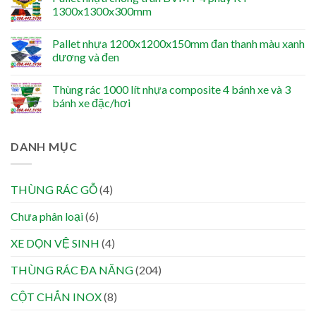
1300x1300x300mm
Pallet nhựa 1200x1200x150mm đan thanh màu xanh
dương và đen
Thùng rác 1000 lít nhựa composite 4 bánh xe và 3
bánh xe đặc/hơi
DANH MỤC
THÙNG RÁC GỖ
(4)
Chưa phân loại
(6)
XE DỌN VỆ SINH
(4)
THÙNG RÁC ĐA NĂNG
(204)
CỘT CHẮN INOX
(8)