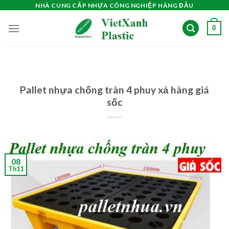
Skip
NHÀ CUNG CẤP NHỰA CÔNG NGHIỆP HÀNG ĐẦU
to
0
content
Pallet nhựa chống tràn 4 phuy xả hàng giá
sốc
08
Th11