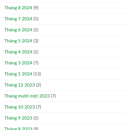
Tháng 8 2024
(9)
Tháng 7 2024
(5)
Tháng 6 2024
(1)
Tháng 5 2024
(3)
Tháng 4 2024
(1)
Tháng 3 2024
(7)
Tháng 1 2024
(13)
Tháng 12 2023
(2)
Tháng mười một 2023
(7)
Tháng 10 2023
(7)
Tháng 9 2023
(1)
Tháng 8 2023
(9)