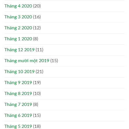
Tháng 4 2020
(20)
Tháng 3 2020
(16)
Tháng 2 2020
(12)
Tháng 1 2020
(8)
Tháng 12 2019
(11)
Tháng mười một 2019
(15)
Tháng 10 2019
(21)
Tháng 9 2019
(19)
Tháng 8 2019
(10)
Tháng 7 2019
(8)
Tháng 6 2019
(15)
Tháng 5 2019
(18)