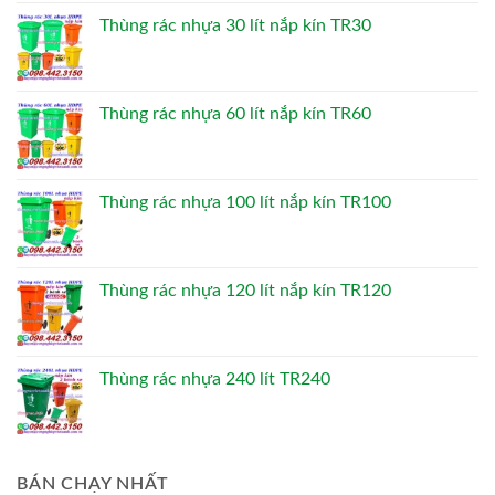
Thùng rác nhựa 30 lít nắp kín TR30
Thùng rác nhựa 60 lít nắp kín TR60
Thùng rác nhựa 100 lít nắp kín TR100
Thùng rác nhựa 120 lít nắp kín TR120
Thùng rác nhựa 240 lít TR240
BÁN CHẠY NHẤT