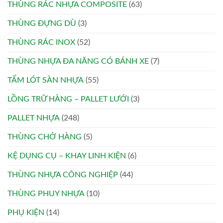
THÙNG RÁC NHỰA COMPOSITE
(63)
THÙNG ĐỰNG DÙ
(3)
THÙNG RÁC INOX
(52)
THÙNG NHỰA ĐA NĂNG CÓ BÁNH XE
(7)
TẤM LÓT SÀN NHỰA
(55)
LỒNG TRỮ HÀNG – PALLET LƯỚI
(3)
PALLET NHỰA
(248)
THÙNG CHỞ HÀNG
(5)
KỆ DỤNG CỤ – KHAY LINH KIỆN
(6)
THÙNG NHỰA CÔNG NGHIỆP
(44)
THÙNG PHUY NHỰA
(10)
PHỤ KIỆN
(14)