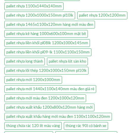
pallet nhựa 1100x1440x140mm
pallet nhựa 1200x1000x150mm pl10lk
pallet nhựa 1200x1200mm
pallet nhựa 1465x1100x120mm hàng mới màu đen
pallet nhựa kê hàng 1000x600x100mm mặt bít
pallet nhựa liền khối pl08lk 1200x1000x145mm
pallet nhựa liền khối pl09-lk 1100x1100x150mm
pallet nhựa long thành
pallet nhựa lót sàn kho
pallet nhựa lõi thép 1200x1000x150mm pl10lk
pallet nhựa mới 1200x1000mm
pallet nhựa mới 1440x1100x140mm màu đen giá rẻ
pallet nhựa mới màu đen 1200x1000x120mm
pallet nhựa xuất khẩu 1200x800x120mm hàng mới
pallet nhựa xuất khẩu hàng mới màu đen 1100x1100x120mm
thùng chứa rác 120 lít màu vàng
thùng rác 90l có bánh xe