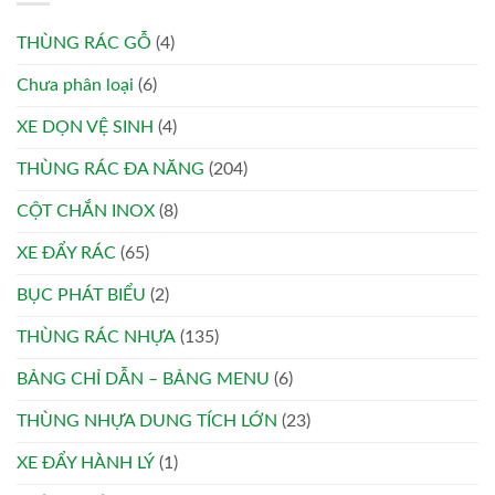
THÙNG RÁC GỖ
(4)
Chưa phân loại
(6)
XE DỌN VỆ SINH
(4)
THÙNG RÁC ĐA NĂNG
(204)
CỘT CHẮN INOX
(8)
XE ĐẨY RÁC
(65)
BỤC PHÁT BIỂU
(2)
THÙNG RÁC NHỰA
(135)
BẢNG CHỈ DẪN – BẢNG MENU
(6)
THÙNG NHỰA DUNG TÍCH LỚN
(23)
XE ĐẨY HÀNH LÝ
(1)