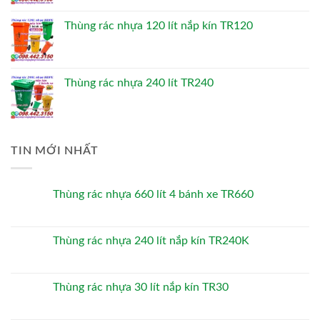
Thùng rác nhựa 120 lít nắp kín TR120
Thùng rác nhựa 240 lít TR240
TIN MỚI NHẤT
Thùng rác nhựa 660 lít 4 bánh xe TR660
Thùng rác nhựa 240 lít nắp kín TR240K
Thùng rác nhựa 30 lít nắp kín TR30