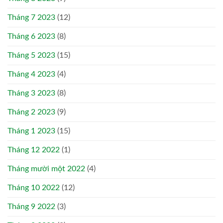
Tháng 7 2023
(12)
Tháng 6 2023
(8)
Tháng 5 2023
(15)
Tháng 4 2023
(4)
Tháng 3 2023
(8)
Tháng 2 2023
(9)
Tháng 1 2023
(15)
Tháng 12 2022
(1)
Tháng mười một 2022
(4)
Tháng 10 2022
(12)
Tháng 9 2022
(3)