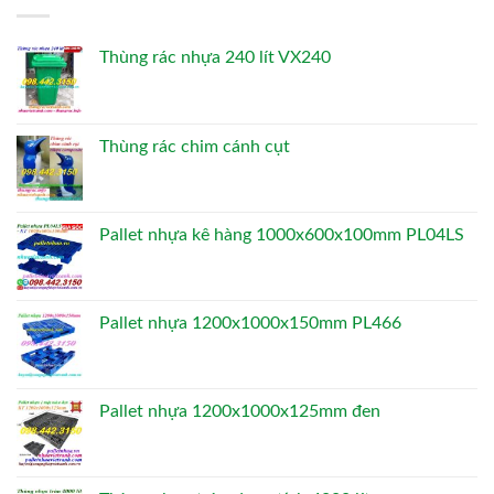
Thùng rác nhựa 240 lít VX240
Thùng rác chim cánh cụt
Pallet nhựa kê hàng 1000x600x100mm PL04LS
Pallet nhựa 1200x1000x150mm PL466
Pallet nhựa 1200x1000x125mm đen