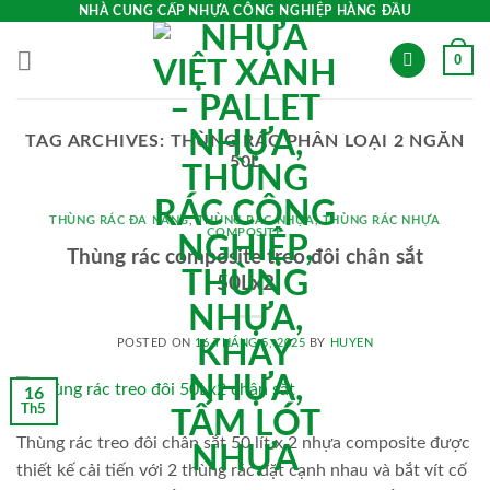
Skip
NHÀ CUNG CẤP NHỰA CÔNG NGHIỆP HÀNG ĐẦU
to
0
content
TAG ARCHIVES:
THÙNG RÁC PHÂN LOẠI 2 NGĂN
50L
THÙNG RÁC ĐA NĂNG
,
THÙNG RÁC NHỰA
,
THÙNG RÁC NHỰA
COMPOSITE
Thùng rác composite treo đôi chân sắt
50Lx2
POSTED ON
16 THÁNG 5, 2025
BY
HUYEN
16
Th5
Thùng rác treo đôi chân sắt 50 lít x 2 nhựa composite được
thiết kế cải tiến với 2 thùng rác đặt cạnh nhau và bắt vít cố