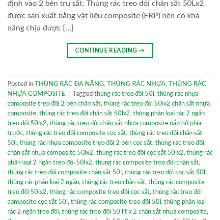
định vào 2 bên trụ sắt. Thùng rác treo đôi chân sắt 50Lx2
được sản xuất bằng vật liệu composite (FRP) nên có khả
năng chịu được […]
CONTINUE READING
→
Posted in
THÙNG RÁC ĐA NĂNG
,
THÙNG RÁC NHỰA
,
THÙNG RÁC
NHỰA COMPOSITE
|
Tagged
thùng rác treo đôi 50l
,
thùng rác nhựa
composite treo đôi 2 bên chân sắt
,
thùng rác treo đôi 50lx2 chân sắt nhựa
composite
,
thùng rác treo đôi chân sắt 50lx2
,
thùng phân loại rác 2 ngăn
treo đôi 50lx2
,
thùng rác treo đôi chân sắt nhựa composite nắp hở phía
trước
,
thùng rác treo đôi composite cọc sắt
,
thùng rác treo đôi chân sắt
50l
,
thùng rác nhựa composite treo đôi 2 bên cọc sắt
,
thùng rác treo đôi
chân sắt nhựa composite 50lx2
,
thùng rác treo đôi cọc sắt 50lx2
,
thùng rác
phân loại 2 ngăn treo đôi 50lx2
,
thùng rác composite treo đôi chân sắt
,
thùng rác treo đôi composite chân sắt 50l
,
thùng rác treo đôi cọc sắt 50l
,
thùng rác phân loại 2 ngăn
,
thùng rác treo chân sắt
,
thùng rác composite
treo đôi 50lx2
,
thùng rác composite treo đôi cọc sắt
,
thùng rác treo đôi
composite cọc sắt 50l
,
thùng rác composite treo đôi 50l
,
thùng phân loại
rác 2 ngăn treo đôi
,
thùng rác treo đôi 50 lít x 2 chân sắt nhựa composite
,