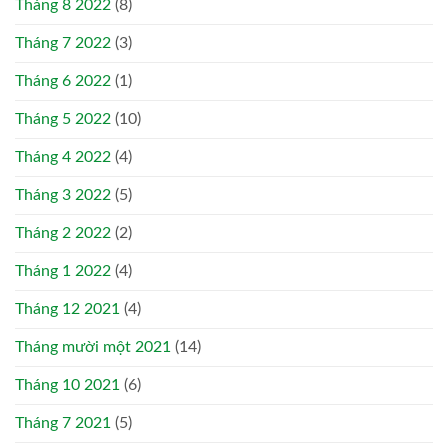
Tháng 8 2022
(8)
Tháng 7 2022
(3)
Tháng 6 2022
(1)
Tháng 5 2022
(10)
Tháng 4 2022
(4)
Tháng 3 2022
(5)
Tháng 2 2022
(2)
Tháng 1 2022
(4)
Tháng 12 2021
(4)
Tháng mười một 2021
(14)
Tháng 10 2021
(6)
Tháng 7 2021
(5)