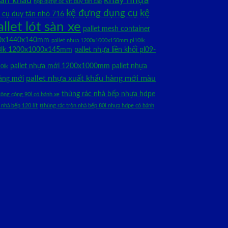
sân khấu
hộp đựng ốc vít duy tân cao
kệ đựng dụng cụ
kệ
 cụ duy tân nhỏ 716
allet lót sàn xe
pallet mesh container
100x1440x140mm
pallet nhựa 1200x1000x150mm pl10lk
pl08lk 1200x1000x145mm
pallet nhựa liền khối pl09-
pallet nhựa mới 1200x1000mm
pallet nhựa
10lk
pallet nhựa xuất khẩu hàng mới màu
àng mới
thùng rác nhà bếp nhựa hdpe
công cộng 90l có bánh xe
 nhà bếp 120 lít
tthùng rác tròn nhà bếp 80l nhựa hdpe có bánh