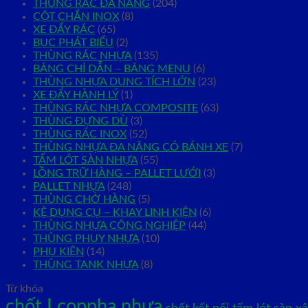
THÙNG RÁC ĐA NĂNG
(204)
CỘT CHẮN INOX
(8)
XE ĐẨY RÁC
(65)
BỤC PHÁT BIỂU
(2)
THÙNG RÁC NHỰA
(135)
BẢNG CHỈ DẪN – BẢNG MENU
(6)
THÙNG NHỰA DUNG TÍCH LỚN
(23)
XE ĐẨY HÀNH LÝ
(1)
THÙNG RÁC NHỰA COMPOSITE
(63)
THÙNG ĐỰNG DÙ
(3)
THÙNG RÁC INOX
(52)
THÙNG NHỰA ĐA NĂNG CÓ BÁNH XE
(7)
TẤM LÓT SÀN NHỰA
(55)
LỒNG TRỮ HÀNG – PALLET LƯỚI
(3)
PALLET NHỰA
(248)
THÙNG CHỞ HÀNG
(5)
KỆ DỤNG CỤ – KHAY LINH KIỆN
(6)
THÙNG NHỰA CÔNG NGHIỆP
(44)
THÙNG PHUY NHỰA
(10)
PHỤ KIỆN
(14)
THÙNG TANK NHỰA
(8)
Từ khóa
chốt I coppha nhựa