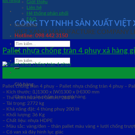
Giới thiệu
Liên hệ
Hệ thống phân phối
FAQ
CÔNG TY TNHH SẢN XUẤT VIỆT
Hoạt động
VIET XANH MANUFACTURE COMPANY L
Hotline: 098 442 3150
Tìm
kiếm:
Pallet nhựa chống tràn 4 phuy xả hàng g
Tìm
kiếm:
08
0
Th11
Giỏ hàng
Pallet chống tràn 4 phuy – Pallet nhựa chống tràn 4 phuy – Pa
– Kích thước: (L)1300 x (W)1300 x (H)300 mm
Chưa có sản phẩm trong giỏ hàng.
– Thể tích chứa: 64 Gallon/ 240 lít
– Tải trọng: 2772 kg
– Khả năng đặt: 4 thùng phuy 200 lít
– Khối lượng: 36 Kg
– Chất liệu: nhựa HDPE
– Màu sắc: vàng/đen – thân pallet màu vàng + lưới chống trượ
– Có van xả đáy hình lục giác