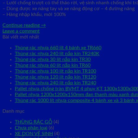
– Lưới chống trượt có thể tháo rời, vệ sinh nhanh chống khi t
– Dùng được xe nâng tay và xe nâng động cơ – 4 đường nâng
– Hàng nhập khẩu, mới 100%
Continue reading
→
Leave a comment
Bài viết mới nhất
Thùng rác nhựa 660 lít 4 bánh xe TR660
Thùng rác nhựa 240 lít nắp kín TR240K
Thùng rác nhựa 30 lít nắp kín TR30
Thùng rác nhựa 60 lít nắp kín TR60
Thùng rác nhựa 100 lít nắp kín TR100
Thùng rác nhựa 120 lít nắp kín TR120
Thùng rác nhựa 240 lít nắp kín TR240
Pallet nhựa chống tràn BVMT 4 phuy KT 1300x1300x3
Pallet nhựa 1200x1200x150mm đan thanh màu xanh dươ
Thùng rác 1000 lít nhựa composite 4 bánh xe và 3 bánh 
Danh mục
THÙNG RÁC GỖ
(4)
Chưa phân loại
(6)
XE DỌN VỆ SINH
(4)