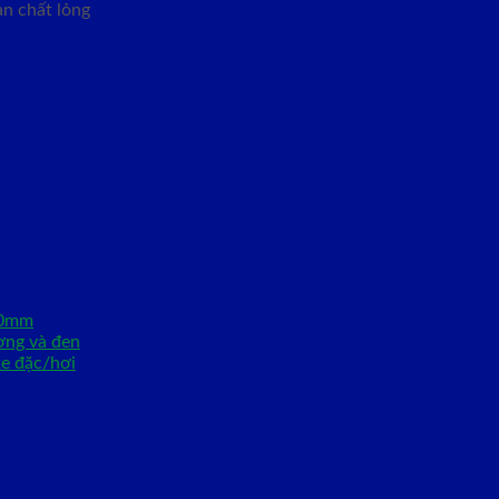
ràn chất lỏng
00mm
ng và đen
xe đặc/hơi