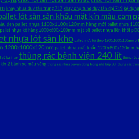
ây dựng
chốt nối tấm lót sàn sân khấu
chốt nối ván nhựa 
mm
khay nhựa duy tân trung 717
khay phụ tùng duy tân đại 719
kệ dụng
p
pallet lót sàn sân khấu mặt kín màu cam
pallet nhựa 1100x1100x120mm hàng mới
màu đen
pallet nhựa 1
pallet nhựa kê hàng 1000x600x100mm mặt bít
pallet nhựa liền khối 
let nhựa lót sàn kho
pallet nhựa lõi thép 1200x1000x150mm pl
đen 1200x1000x120mm
pallet nhựa xuất khẩu 1200x800x120mm h
thùng rác bệnh viện 240 lít
l có bánh xe
thùng rác 
p kín 2 bánh xe màu vàng
thùng rác nhựa baiyun dùng trong nhà bếp 80l
thùng rác tròn