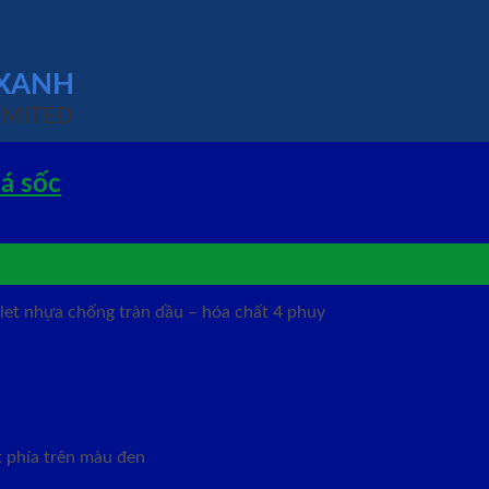
 XANH
IMITED
iá sốc
llet nhựa chống tràn dầu – hóa chất 4 phuy
t phía trên màu đen