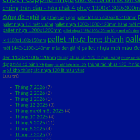
chốt kết nối tấm lót sàn x
chống tràn dầu - hóa chất 4 phuy 1300x1300x300
đựng đồ nghề
lồng thép xêp gọn
pallet lót sàn 600x600x100mm
pallet nhựa 1.1 mét vuông
pallet nhựa 1000x1000x120mm hàng mới 
pallet nhựa 1200x1200mm
pallet nhựa 1465x1100x120mm hàng mới màu đen
pal
pallet nhựa long thành
lk 1100x1100x150mm
pallet nhựa mới màu 
mới 1440x1100x140mm màu đen giá rẻ
đen 1100x1100x120mm
thùng chứa rác 120 lít màu vàng
thùng rác 90
dạng tròn có bánh xe
thùng rác nhựa 120 lít nắ
thùng rác nhà bếp tròn 120l
xả kho thùng rác nhựa 120 lít màu vàng
xe
Lưu trữ
Tháng 7 2026
(7)
Tháng 2 2026
(2)
Tháng 1 2026
(1)
Tháng 12 2025
(3)
Tháng mười một 2025
(4)
Tháng 10 2025
(4)
Tháng 9 2025
(11)
Tháng 8 2025
(4)
Tháng 7 2025
(3)