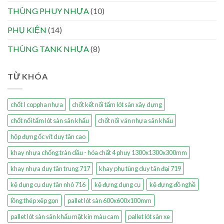
THÙNG PHUY NHỰA
(10)
PHỤ KIỆN
(14)
THÙNG TANK NHỰA
(8)
TỪ KHÓA
chốt I coppha nhựa
chốt kết nối tấm lót sàn xây dựng
chốt nối tấm lót sàn sân khấu
chốt nối ván nhựa sân khấu
hộp đựng ốc vít duy tân cao
khay nhựa chống tràn dầu - hóa chất 4 phuy 1300x1300x300mm
khay nhựa duy tân trung 717
khay phụ tùng duy tân đại 719
kệ dụng cụ duy tân nhỏ 716
kệ đựng dụng cụ
kệ đựng đồ nghề
lồng thép xêp gọn
pallet lót sàn 600x600x100mm
pallet lót sàn sân khấu mặt kín màu cam
pallet lót sàn xe