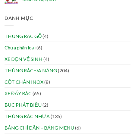
DANH MỤC
THÙNG RÁC GỖ
(4)
Chưa phân loại
(6)
XE DỌN VỆ SINH
(4)
THÙNG RÁC ĐA NĂNG
(204)
CỘT CHẮN INOX
(8)
XE ĐẨY RÁC
(65)
BỤC PHÁT BIỂU
(2)
THÙNG RÁC NHỰA
(135)
BẢNG CHỈ DẪN – BẢNG MENU
(6)