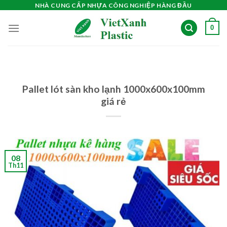
Skip
NHÀ CUNG CẤP NHỰA CÔNG NGHIỆP HÀNG ĐẦU
to
0
content
Pallet lót sàn kho lạnh 1000x600x100mm
giá rẻ
08
Th11