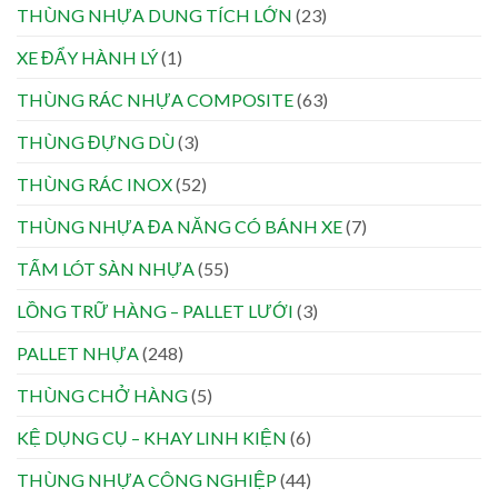
THÙNG NHỰA DUNG TÍCH LỚN
(23)
XE ĐẨY HÀNH LÝ
(1)
THÙNG RÁC NHỰA COMPOSITE
(63)
THÙNG ĐỰNG DÙ
(3)
THÙNG RÁC INOX
(52)
THÙNG NHỰA ĐA NĂNG CÓ BÁNH XE
(7)
TẤM LÓT SÀN NHỰA
(55)
LỒNG TRỮ HÀNG – PALLET LƯỚI
(3)
PALLET NHỰA
(248)
THÙNG CHỞ HÀNG
(5)
KỆ DỤNG CỤ – KHAY LINH KIỆN
(6)
THÙNG NHỰA CÔNG NGHIỆP
(44)