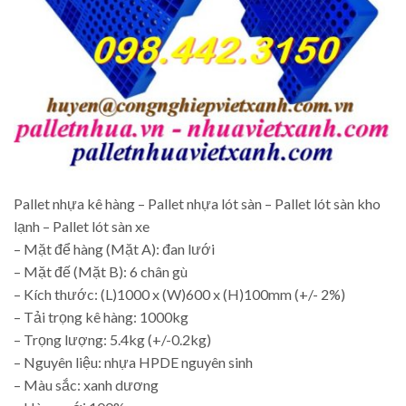
Pallet nhựa kê hàng – Pallet nhựa lót sàn – Pallet lót sàn kho
lạnh – Pallet lót sàn xe
– Mặt để hàng (Mặt A): đan lưới
– Mặt đế (Mặt B): 6 chân gù
– Kích thước: (L)1000 x (W)600 x (H)100mm (+/- 2%)
– Tải trọng kê hàng: 1000kg
– Trọng lượng: 5.4kg (+/-0.2kg)
– Nguyên liệu: nhựa HPDE nguyên sinh
– Màu sắc: xanh dương