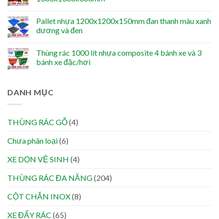
Pallet nhựa 1200x1200x150mm đan thanh màu xanh
dương và đen
Thùng rác 1000 lít nhựa composite 4 bánh xe và 3
bánh xe đặc/hơi
DANH MỤC
THÙNG RÁC GỖ
(4)
Chưa phân loại
(6)
XE DỌN VỆ SINH
(4)
THÙNG RÁC ĐA NĂNG
(204)
CỘT CHẮN INOX
(8)
XE ĐẨY RÁC
(65)