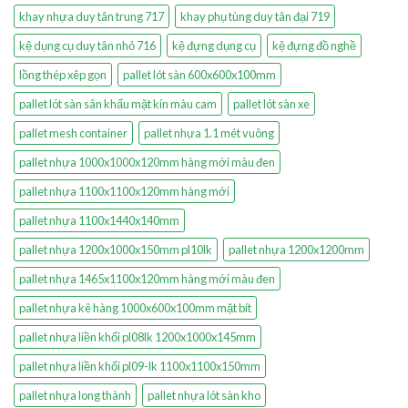
khay nhựa duy tân trung 717
khay phụ tùng duy tân đại 719
kệ dụng cụ duy tân nhỏ 716
kệ đựng dụng cụ
kệ đựng đồ nghề
lồng thép xêp gọn
pallet lót sàn 600x600x100mm
pallet lót sàn sân khấu mặt kín màu cam
pallet lót sàn xe
pallet mesh container
pallet nhựa 1.1 mét vuông
pallet nhựa 1000x1000x120mm hàng mới màu đen
pallet nhựa 1100x1100x120mm hàng mới
pallet nhựa 1100x1440x140mm
pallet nhựa 1200x1000x150mm pl10lk
pallet nhựa 1200x1200mm
pallet nhựa 1465x1100x120mm hàng mới màu đen
pallet nhựa kê hàng 1000x600x100mm mặt bít
pallet nhựa liền khối pl08lk 1200x1000x145mm
pallet nhựa liền khối pl09-lk 1100x1100x150mm
pallet nhựa long thành
pallet nhựa lót sàn kho