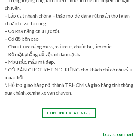
– Trọng lượng nhẹ, kích thước nhỏ nên dễ di chuyển, dễ vận
chuyển.
– Lắp đặt nhanh chóng – tháo mở dễ dàng rút ngắn thời gian
chuẩn bị và thi công.
– Có khả năng chịu lực tốt.
– Có độ bền cao.
– Chịu được nắng mưa, mối mọt, chuột bọ, ẩm mốc,…
– Bề mặt phẳng dễ vệ sinh làm sạch.
– Màu sắc, mẫu mã đẹp.
*. CÓ BÁN CHỐT KẾT NỐI RIÊNG cho khách chỉ có nhu cầu
mua chốt.
*. Hỗ trợ giao hàng nội thành TP.HCM và giao hàng tỉnh thông
qua chành xe/nhà xe vận chuyển.
CONTINUE READING
→
Leave a comment