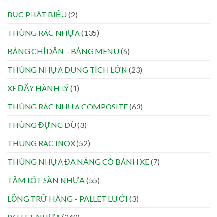
BỤC PHÁT BIỂU
(2)
THÙNG RÁC NHỰA
(135)
BẢNG CHỈ DẪN – BẢNG MENU
(6)
THÙNG NHỰA DUNG TÍCH LỚN
(23)
XE ĐẨY HÀNH LÝ
(1)
THÙNG RÁC NHỰA COMPOSITE
(63)
THÙNG ĐỰNG DÙ
(3)
THÙNG RÁC INOX
(52)
THÙNG NHỰA ĐA NĂNG CÓ BÁNH XE
(7)
TẤM LÓT SÀN NHỰA
(55)
LỒNG TRỮ HÀNG – PALLET LƯỚI
(3)
PALLET NHỰA
(248)