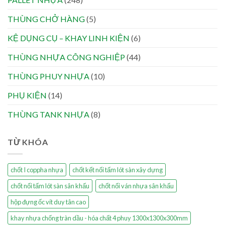
THÙNG CHỞ HÀNG
(5)
KỆ DỤNG CỤ – KHAY LINH KIỆN
(6)
THÙNG NHỰA CÔNG NGHIỆP
(44)
THÙNG PHUY NHỰA
(10)
PHỤ KIỆN
(14)
THÙNG TANK NHỰA
(8)
TỪ KHÓA
chốt I coppha nhựa
chốt kết nối tấm lót sàn xây dựng
chốt nối tấm lót sàn sân khấu
chốt nối ván nhựa sân khấu
hộp đựng ốc vít duy tân cao
khay nhựa chống tràn dầu - hóa chất 4 phuy 1300x1300x300mm