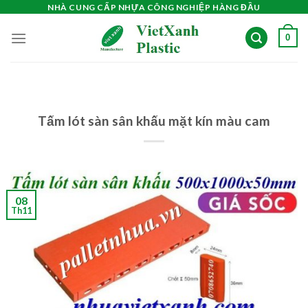
Skip
NHÀ CUNG CẤP NHỰA CÔNG NGHIỆP HÀNG ĐẦU
to
0
content
Tấm lót sàn sân khấu mặt kín màu cam
08
Th11